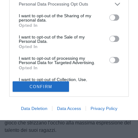
Personal Data Processing Opt Outs
I want to opt-out of the Sharing of my
personal data.
Opted In
I want to opt-out of the Sale of my
Personal Data.
Opted In
I want to opt-out of processing my
Personal Data for Targeted Advertising.
L'Athletic Palermo
può essere più che soddisfatto della
Opted In
stagione appena conclusa. L'arrivo ai playoff può generare
addirittura qualche rammarico, considerato che il club
I want to opt-out of Collection, Use,
Retention, Sale, and/or Sharing of my
nerorosa ha occupato la vetta del
girone I
per diverse
CONFIRM
Personal Data that Is Unrelated with the
Purposes for which it was collected.
giornate. Ciò che è stato costruito, però, è più importante e
Opted Out
avrà sicuramente un seguito positivo. Il futuro, infatti, è
stato sempre uno degli obiettivi della società: dai tanti
Data Deletion
Data Access
Privacy Policy
giovani schierati alla scelta di un allenatore con idee di
gioco che strizzano l'occhio alla massima espressione del
talento dei suoi ragazzi.