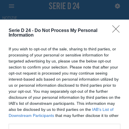
NOTIZIE
Serie D 24 -
Do Not Process My Personal
Athletic Palermo, Clemente:
Information
"Abbiamo un patrimonio
If you wish to opt-out of the sale, sharing to third parties, or
importante e dovremo essere
processing of your personal or sensitive information for
targeted advertising by us, please use the below opt-out
bravi a non disperderlo"
section to confirm your selection. Please note that after your
opt-out request is processed you may continue seeing
15.05.2026 16:20 di
Antonino Iorfida
interest-based ads based on personal information utilized by
us or personal information disclosed to third parties prior to
Athletic Palermo, le parole del direttore sportivo Giampiero
your opt-out. You may separately opt-out of the further
Clemente al termine della stagione, un'annata straordinaria per i
disclosure of your personal information by third parties on the
nerorosa
IAB’s list of downstream participants. This information may
also be disclosed by us to third parties on the
IAB’s List of
Downstream Participants
that may further disclose it to other
third parties.