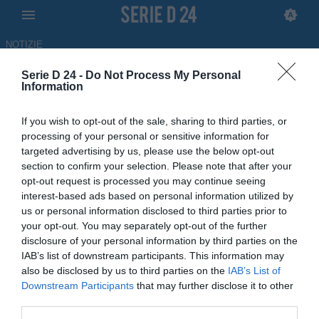
NOTIZIE
Serie D 24 -
Do Not Process My Personal
Girone F, come cambia la
Information
classifica dopo gli 11 punti di
If you wish to opt-out of the sale, sharing to third parties, or
penalizzazione al Chieti
processing of your personal or sensitive information for
targeted advertising by us, please use the below opt-out
14.05.2026 19:00 di
Vincenzo Antonazzo
section to confirm your selection. Please note that after your
opt-out request is processed you may continue seeing
interest-based ads based on personal information utilized by
La classifica aggiornata del girone F in seguito agli undici punti di
us or personal information disclosed to third parties prior to
penalizzazioni inflitti al Chieti dalla Corte Federale d’Appello.
your opt-out. You may separately opt-out of the further
disclosure of your personal information by third parties on the
IAB’s list of downstream participants. This information may
also be disclosed by us to third parties on the
IAB’s List of
Downstream Participants
that may further disclose it to other
third parties.