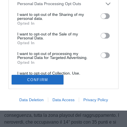
Personal Data Processing Opt Outs
I want to opt-out of the Sharing of my
personal data.
Opted In
I want to opt-out of the Sale of my
Personal Data.
© foto di Pagina ufficiale Chieti
Opted In
Cambia tutto nel
girone F
. Nella giornata di oggi, la post
I want to opt-out of processing my
season del raggruppamento è stata completamente
Personal Data for Targeted Advertising.
Opted In
stravolta dalla decisione della
Corte Federale d’Appello
,
che ha accolto il reclamo presentato dalla Procura
I want to opt-out of Collection, Use,
Federale contro la sentenza del Tribunale Federale
Retention, Sale, and/or Sharing of my
CONFIRM
Personal Data that Is Unrelated with the
Nazionale dello scorso 30 aprile, infliggendo al
Chieti
11
Purposes for which it was collected.
Opted Out
punti di penalizzazione
da scontare nell’attuale stagione
sportiva.
Data Deletion
Data Access
Privacy Policy
Il provvedimento modifica radicalmente la classifica e, di
conseguenza, tutta la zona playout del raggruppamento. I
neroverdi, che occupavano il 14° posto con 35 punti e si