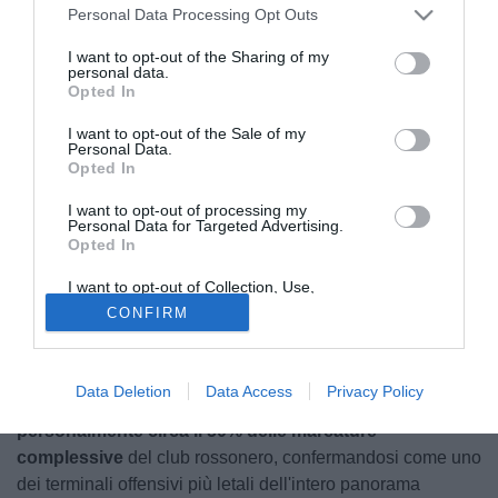
Personal Data Processing Opt Outs
I want to opt-out of the Sharing of my
personal data.
Opted In
I want to opt-out of the Sale of my
Personal Data.
Opted In
© foto di Giovanni Padovani
I want to opt-out of processing my
Il campionato di
Promozione Pugliese
ha trovato il suo
Personal Data for Targeted Advertising.
protagonista assoluto in
Davide Fieroni
. L'attaccante
Opted In
classe 1997 ha trascinato il
Noicattaro
verso una salvezza
I want to opt-out of Collection, Use,
fondamentale, chiudendo la stagione con uno score
Retention, Sale, and/or Sharing of my
CONFIRM
Personal Data that Is Unrelated with the
impressionante:
27 reti totali
, ripartite tra i 25 centri messi
Purposes for which it was collected.
a segno in campionato e i 2 sigilli in Coppa Italia. Un
Opted Out
contributo realizzativo che pesa enormemente
Data Deletion
Data Access
Privacy Policy
nell'economia della squadra, dato che
Fieroni ha firmato
personalmente circa il 50% delle marcature
complessive
del club rossonero, confermandosi come uno
dei terminali offensivi più letali dell'intero panorama