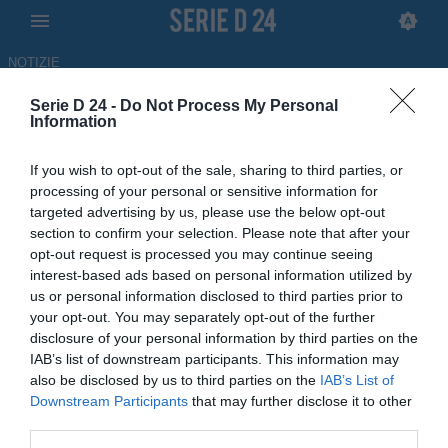
NOTIZIE
Serie D 24 -
Do Not Process My Personal
Davide Fieroni, il "re" del gol
Information
del Noicattaro: sono 27 in
If you wish to opt-out of the sale, sharing to third parties, or
stagione
processing of your personal or sensitive information for
targeted advertising by us, please use the below opt-out
15.05.2026 11:39 di
Andrea Delle Noci
section to confirm your selection. Please note that after your
opt-out request is processed you may continue seeing
interest-based ads based on personal information utilized by
L'attaccante Davide Fieroni trascina il Noicattaro alla salvezza con
us or personal information disclosed to third parties prior to
27 gol stagionali, raggiungendo la quota di 70 reti nell'ultimo
your opt-out. You may separately opt-out of the further
triennio.
disclosure of your personal information by third parties on the
IAB’s list of downstream participants. This information may
also be disclosed by us to third parties on the
IAB’s List of
Downstream Participants
that may further disclose it to other
third parties.