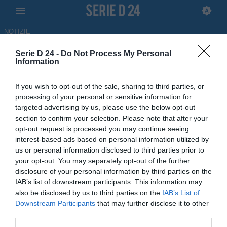
NOTIZIE
Serie D 24 -
Do Not Process My Personal
Foggia-Felleca, nessun passo
Information
avanti: ridotta la squalifica
If you wish to opt-out of the sale, sharing to third parties, or
dello Zaccheria
processing of your personal or sensitive information for
targeted advertising by us, please use the below opt-out
ULTIM'ORA
section to confirm your selection. Please note that after your
opt-out request is processed you may continue seeing
14.05.2026 19:30 di
Rocco Cristarella
interest-based ads based on personal information utilized by
us or personal information disclosed to third parties prior to
In casa rossonera sono ancora diversi i nodi di sciogliere: dal
your opt-out. You may separately opt-out of the further
possibile allargamento della base societaria ai primi ragionamenti
disclosure of your personal information by third parties on the
sulla rosa
IAB’s list of downstream participants. This information may
also be disclosed by us to third parties on the
IAB’s List of
Downstream Participants
that may further disclose it to other
third parties.