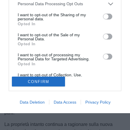
Personal Data Processing Opt Outs
I want to opt-out of the Sharing of my
personal data.
Opted In
I want to opt-out of the Sale of my
Personal Data.
Opted In
I want to opt-out of processing my
© foto di Calcio Foggia 1920
Personal Data for Targeted Advertising.
Opted In
Tra Roberto
Felleca
e il
Foggia
, almeno per il momento, è
tutto rimandato. L'imprenditore ed ex presidente del club
I want to opt-out of Collection, Use,
rossonero, proprio durante l'ultima risalita dalla
Serie D
,
Retention, Sale, and/or Sharing of my
CONFIRM
Personal Data that Is Unrelated with the
nei giorni scorsi aveva avanzato un'offerta ufficiale al duo
Purposes for which it was collected.
composto da Gennaro
Casillo
e Giuseppe
De Vitto
per un
Opted Out
allargamento della base societaria. I dialoghi proseguono,
Data Deletion
Data Access
Privacy Policy
ma non c'è nessuna certezza su un possibile incontro tra le
parti.
La proprietà intanto continua a ragionare sulla nuova