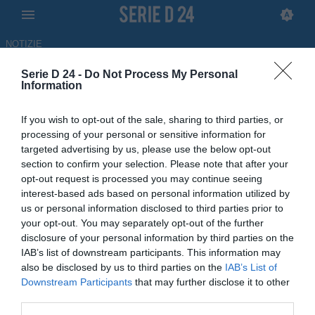
NOTIZIE
Serie D 24 -
Do Not Process My Personal
Martina, De Angelis: "Siamo
Information
stati sfortunati nelle partite
If you wish to opt-out of the sale, sharing to third parties, or
cruciali"
processing of your personal or sensitive information for
targeted advertising by us, please use the below opt-out
14.05.2026 13:08 di
Gabriele Mafrica
section to confirm your selection. Please note that after your
opt-out request is processed you may continue seeing
interest-based ads based on personal information utilized by
Il difensore golaedor del Martina, Roberto De Angelis, è intervenuto
us or personal information disclosed to third parties prior to
ai microfoni di Antenna Sud, parlando della regular season e dei
your opt-out. You may separately opt-out of the further
playoff in corso
disclosure of your personal information by third parties on the
IAB’s list of downstream participants. This information may
also be disclosed by us to third parties on the
IAB’s List of
Downstream Participants
that may further disclose it to other
third parties.