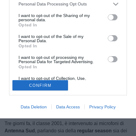
Personal Data Processing Opt Outs
I want to opt-out of the Sharing of my
personal data.
Opted In
I want to opt-out of the Sale of my
Personal Data.
Opted In
Il
Martina
, dopo aver
battuto il Nardò
nella
semifinale
I want to opt-out of processing my
playoff
del
girone H, domenica
affronterà la
Paganese in
Personal Data for Targeted Advertising.
Opted In
finale
. A realizzare il
gol
che ha fissato sul
2-1
il punteggio
nella sfida contro i granata, è stato
Roberto De Angelis,
I want to opt-out of Collection, Use,
difensore con il vizio del gol
, con già
quattro centri in
Retention, Sale, and/or Sharing of my
CONFIRM
Personal Data that Is Unrelated with the
questa stagione
, che fanno seguito ai
sette di quella
Purposes for which it was collected.
Opted Out
passata
. Il talento del Martina ha attirato le attenzioni di
vari club di Serie C, intanto però resta concentrato sui
Data Deletion
Data Access
Privacy Policy
playoff.
Tre giorni fa, il classe 2001, è intervenuto ai microfoni di
Antenna Sud
, parlando sia della
regular season
sia dei