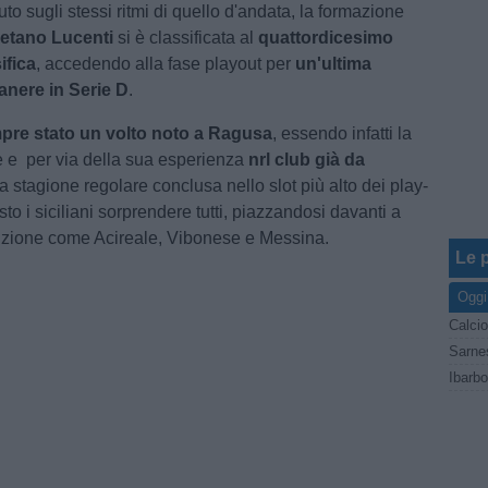
to sugli stessi ritmi di quello d'andata, la formazione
etano Lucenti
si è classificata al
quattordicesimo
ifica
, accedendo alla fase playout per
un'ultima
anere in Serie D
.
pre stato un volto noto a Ragusa
, essendo infatti la
le e per via della sua esperienza
nrl club già da
a stagione regolare conclusa nello slot più alto dei play-
sto i siciliani sorprendere tutti, piazzandosi davanti a
dizione come Acireale, Vibonese e Messina.
Le p
Oggi
Calcio