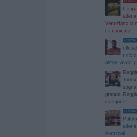
ULTIM'O
Coppa 
allena
Veneziano la n
comunicato
UFFICIA
ufficia
rinforz
offensivo dei 
Reggin
Torris
sognat
grande. Reggio
categorie"
UFFICIA
Palerm
allena
Ferazzoli