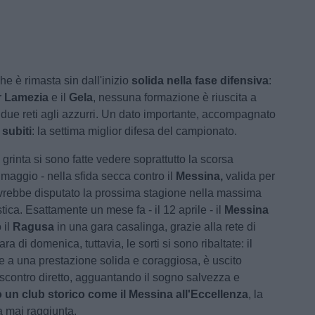
e è rimasta sin dall'inizio
solida nella fase difensiva
:
r Lamezia
e il
Gela
, nessuna formazione è riuscita a
 due reti agli azzurri. Un dato importante, accompagnato
 subiti
: la settima miglior difesa del campionato.
a grinta si sono fatte vedere soprattutto la scorsa
maggio - nella sfida secca contro il
Messina,
valida
per
vrebbe disputato la prossima stagione nella massima
istica. Esattamente un mese fa - il 12 aprile - il
Messina
 il
Ragusa
in una gara casalinga, grazie alla rete di
ara di domenica, tuttavia, le sorti si sono ribaltate: il
ie a una prestazione solida e coraggiosa, è uscito
o scontro diretto, agguantando il sogno salvezza e
n club storico come il Messina all'Eccellenza
, la
a mai raggiunta.