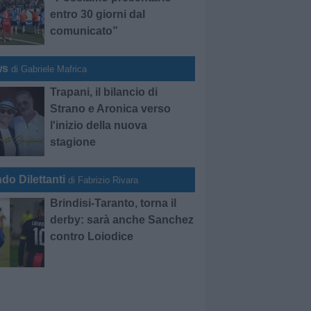
entro 30 giorni dal
comunicato”
ws
di Gabriele Mafrica
Trapani, il bilancio di
Strano e Aronica verso
l'inizio della nuova
stagione
do Dilettanti
di Fabrizio Rivara
Brindisi-Taranto, torna il
derby: sarà anche Sanchez
contro Loiodice