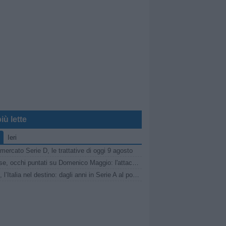
iù lette
Ieri
mercato Serie D, le trattative di oggi 9 agosto
Sarnese, occhi puntati su Domenico Maggio: l'attaccante della Scafatese nel mirino dei granata
Ibarbo, l’Italia nel destino: dagli anni in Serie A al possibile ritorno in Serie D dopo il ritiro