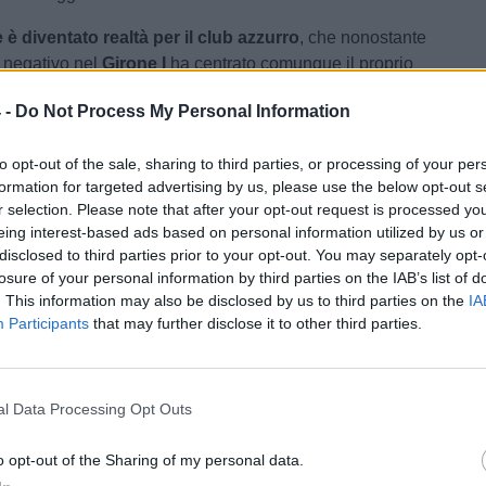
è diventato realtà per il club azzurro
, che nonostante
 negativo nel
Girone I
ha centrato comunque il proprio
onale. Una buona stagione lo è stata anche sotto altri
 -
Do Not Process My Personal Information
er il
Ragusa
: la squadra si è infatti classificata come
 classifica Giovani D Valore
, evidenziando il loro forte
to opt-out of the sale, sharing to third parties, or processing of your per
valorizzazione dei giovani.
formation for targeted advertising by us, please use the below opt-out s
r selection. Please note that after your opt-out request is processed y
lo, Vito Cera è il nuovo direttore sportivo
eing interest-based ads based on personal information utilized by us or
a contesa: il ricorso della Reggina è inammissibile
disclosed to third parties prior to your opt-out. You may separately opt-
losure of your personal information by third parties on the IAB’s list of
a non si arrende: gli amaranto ricorrono alla Corte
. This information may also be disclosed by us to third parties on the
IA
o
Participants
that may further disclose it to other third parties.
/ Data:
Mar 12 maggio 2026 alle 19:59
 Cagno
l Data Processing Opt Outs
Tweet
o opt-out of the Sharing of my personal data.