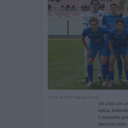
© foto di ASD Ragusa Calcio
Un club con un
epica, battend
il riassunto pe
decisivo nello 