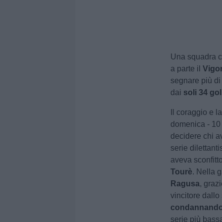
Una squadra ch
a parte il
Vigo
segnare più di
dai
soli 34 gol
Il coraggio e l
domenica - 10 
decidere chi a
serie dilettant
aveva sconfitto
Tourè
. Nella g
Ragusa
, graz
vincitore dall
condannando u
serie più bass