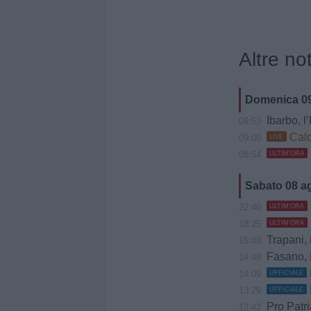
Altre not
Domenica 0
Ibarbo, l’Ital
09:53
Calc
09:00
LIVE
08:54
ULTIM'ORA
Sabato 08 a
22:40
ULTIM'ORA
18:25
ULTIM'ORA
Trapani, il
15:48
Fasano, D
14:48
14:09
UFFICIALE
13:29
UFFICIALE
Pro Patria, Z
12:42