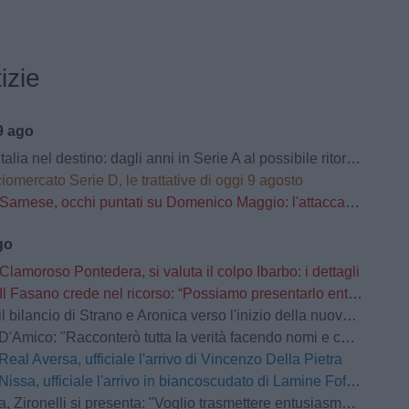
izie
9 ago
ia nel destino: dagli anni in Serie A al possibile ritorno in Serie D dopo il ritiro
iomercato Serie D, le trattative di oggi 9 agosto
Sarnese, occhi puntati su Domenico Maggio: l'attaccante della Scafatese nel mirino dei granata
go
Clamoroso Pontedera, si valuta il colpo Ibarbo: i dettagli
Il Fasano crede nel ricorso: “Possiamo presentarlo entro 30 giorni dal comunicato”
 bilancio di Strano e Aronica verso l'inizio della nuova stagione
'Amico: "Racconterò tutta la verità facendo nomi e cognomi"
Real Aversa, ufficiale l'arrivo di Vincenzo Della Pietra
Nissa, ufficiale l'arrivo in biancoscudato di Lamine Fofana
ironelli si presenta: "Voglio trasmettere entusiasmo. Il passato va cancellato"