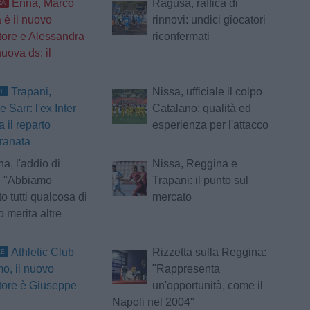
Enna, Marco
Ragusa, raffica di
RA
è il nuovo
rinnovi: undici giocatori
tore e Alessandra
riconfermati
uova ds: il
Trapani,
Nissa, ufficiale il colpo
LE
le Sarr: l'ex Inter
Catalano: qualità ed
a il reparto
esperienza per l'attacco
granata
a, l'addio di
Nissa, Reggina e
i: "Abbiamo
Trapani: il punto sul
o tutti qualcosa di
mercato
 merita altre
Athletic Club
Rizzetta sulla Reggina:
LE
o, il nuovo
"Rappresenta
tore è Giuseppe
un'opportunità, come il
Napoli nel 2004"