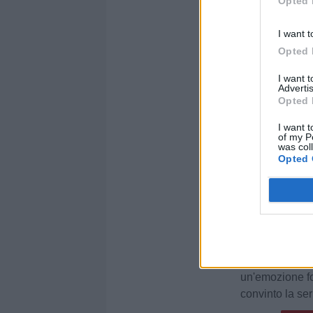
Opted 
I want t
Opted 
I want 
Advertis
Opted 
I want t
of my P
was col
Opted 
Altre not
Acirea
"Torna
questa
un'emozione fo
convinto la ser