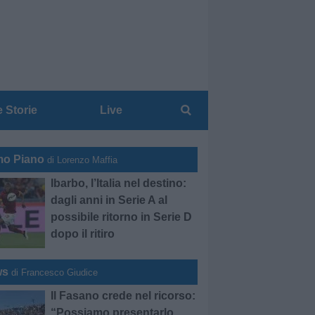
e Storie
Live
mo Piano
di Lorenzo Maffia
Ibarbo, l’Italia nel destino:
dagli anni in Serie A al
possibile ritorno in Serie D
dopo il ritiro
ws
di Francesco Giudice
Il Fasano crede nel ricorso:
“Possiamo presentarlo