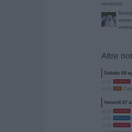
nerazzurri
Boreal
stream
vedere
Altre not
Sabato 08 a
10:37
ULTIM'ORA
Calc
09:15
LIVE
Venerdì 07 
20:28
ULTIM'ORA
18:00
UFFICIALE
16:45
ULTIM'ORA