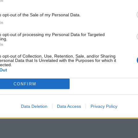
In
simo - Storie di Tifo. Vittorio e l'Alcione Milano: dalle
o opt-out of the Sale of my Personal Data.
 sogno della B
In
lettanti
/ Data:
Sab 18 aprile 2026 alle 10:17
to opt-out of processing my Personal Data for Targeted
Rivara
ing.
In
Tweet
o opt-out of Collection, Use, Retention, Sale, and/or Sharing
ersonal Data that Is Unrelated with the Purposes for which it
lected.
Out
CONFIRM
Data Deletion
Data Access
Privacy Policy