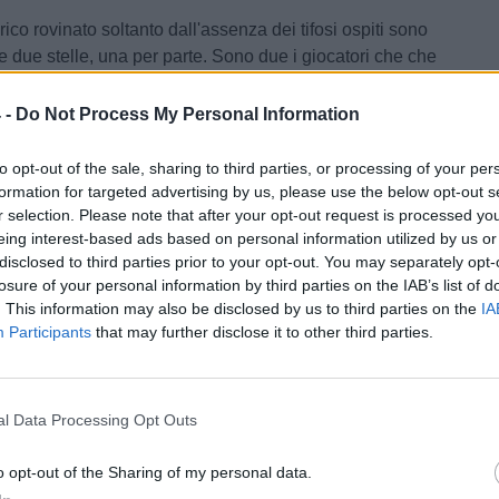
rico rovinato soltanto dall'assenza dei tifosi ospiti sono
re due stelle, una per parte. Sono due i giocatori che che
ando Brindisi e Taranto, rispettivamente
z e Nicola Loiodice. Lo spagnolo, cresciuto nelle
 -
Do Not Process My Personal Information
Siviglia, sta attraversando un ottimo momento di forma ed
efici princpali della promozione.
to opt-out of the sale, sharing to third parties, or processing of your per
formation for targeted advertising by us, please use the below opt-out s
e troviamo invece Nicola Loiodice: il talento barese che
r selection. Please note that after your opt-out request is processed y
 Serie D e il Fasano a novembre 2025 e ha scelto di
eing interest-based ads based on personal information utilized by us or
getto del Taranto. Questa stagione il numero 10 rossoblu
disclosed to third parties prior to your opt-out. You may separately opt-
losure of your personal information by third parties on the IAB’s list of
l e fornito 2 assist in 10 partite giocate. Ora i due si
. This information may also be disclosed by us to third parties on the
IA
enica in uno dei derby più sentiti del calcio
Participants
that may further disclose it to other third parties.
pugliese.
resce l'attesa per il match contro l'Igea Virtus: sold out la
d
l Data Processing Opt Outs
isceglie: "Lancio di bottiglie e invasione di campo", la
o opt-out of the Sharing of my personal data.
e del Giudice Sportivo