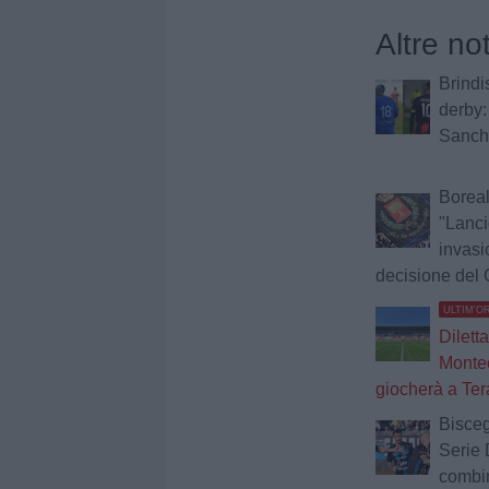
Altre no
Brindis
derby:
Sanche
Boreal
"Lancio
invasi
decisione del 
ULTIM'O
Diletta
Montec
giocherà a Te
Bisceg
Serie 
combin