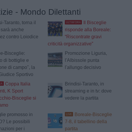
tizie - Mondo Dilettanti
i-Taranto, torna il
Il Bisceglie
ULTIM'ORA
 sarà anche
risponde alla Boreale:
z contro Loiodice
“Riscontrate gravi
criticità organizzative”
e-Bisceglie:
Promozione Liguria,
 di bottiglie e
l'Albissole punta
one di campo", la
l'allungo decisivo
Giudice Sportivo
Coppa Italia
Brindisi-Taranto, in
RA
nti, K Sport
streaming e in tv: dove
chio-Bisceglie si
vedere la partita
ramo
lie promosso in
Boreale-Bisceglie
LIVE
D? Le possibili
7-8, il tabellino della
azioni per i
partita