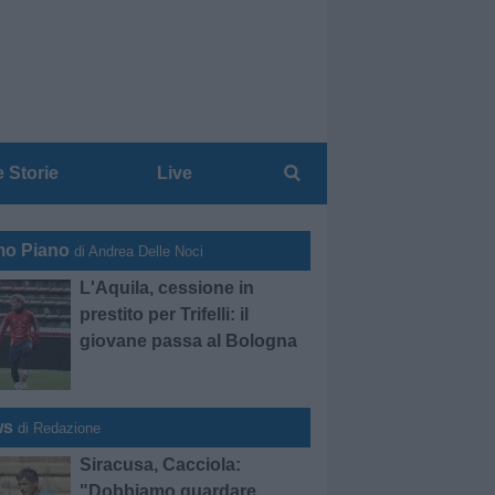
e Storie
Live
mo Piano
di Andrea Delle Noci
L'Aquila, cessione in
prestito per Trifelli: il
giovane passa al Bologna
ws
di Redazione
Siracusa, Cacciola:
"Dobbiamo guardare