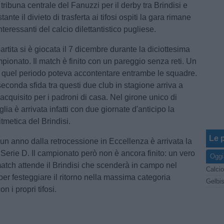
 tribuna centrale del Fanuzzi per il derby tra Brindisi e
nte il divieto di trasferta ai tifosi ospiti la gara rimane
nteressanti del calcio dilettantistico pugliese.
partita si è giocata il 7 dicembre durante la diciottesima
pionato. Il match è finito con un pareggio senza reti. Un
in quel periodo poteva accontentare entrambe le squadre.
econda sfida tra questi due club in stagione arriva a
 acquisito per i padroni di casa. Nel girone unico di
ia è arrivata infatti con due giornate d'anticipo la
tmetica del Brindisi.
Le p
n anno dalla retrocessione in Eccellenza è arrivata la
Serie D. Il campionato però non è ancora finito: un vero
Oggi
match attende il Brindisi che scenderà in campo nel
Calcio
per festeggiare il ritorno nella massima categoria
Gelbis
on i propri tifosi.