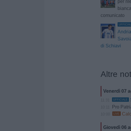
per ril
bianca
comunicato
UFFICIA
Andria
Savoia:
di Schiavi
Altre not
Venerdì 07 
11:31
UFFICIALE
Pro Patria, 
10:11
Calc
10:00
LIVE
Giovedì 06 