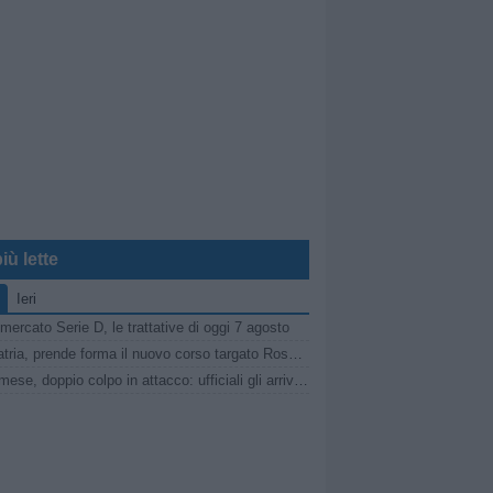
iù lette
Ieri
mercato Serie D, le trattative di oggi 7 agosto
Pro Patria, prende forma il nuovo corso targato Rosanna Zema: la conferenza stampa
Sanremese, doppio colpo in attacco: ufficiali gli arrivi di Ganz e Klimavičius