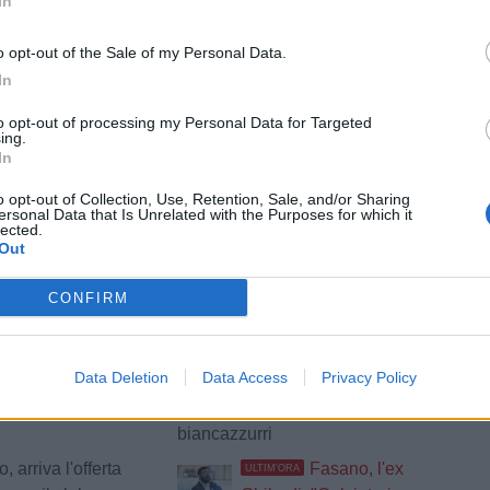
In
o opt-out of the Sale of my Personal Data.
In
tizie - Girone H
to opt-out of processing my Personal Data for Targeted
 Francavilla e
Fasano, il
ULTIM'ORA
ing.
ia: un feeling che
presidente Sibilio:
In
dalla porta
"Montervino è l'uomo
o opt-out of Collection, Use, Retention, Sale, and/or Sharing
giusto per la nostra rinascita"
ersonal Data that Is Unrelated with the Purposes for which it
lected.
Siracusa, in
Fidelis Andria, De Sanzo
RA
Out
 il colpo Guida
si presenta ai tifosi:
avese: tutti i
"Adesso si comincia a
CONFIRM
fare sul serio"
, presentato il
Il Brindisi riparte da una
Data Deletion
Data Access
Privacy Policy
 alla Covisod: il
sua leggenda: Taurino
icato
ritrova i colori
biancazzurri
 arriva l'offerta
Fasano, l'ex
ULTIM'ORA