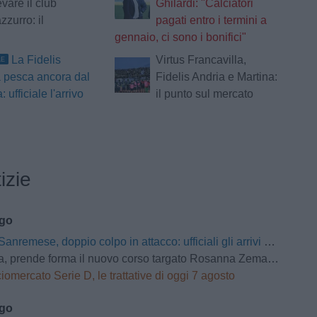
evare il club
Ghilardi: "Calciatori
zzurro: il
pagati entro i termini a
gennaio, ci sono i bonifici"
La Fidelis
Virtus Francavilla,
LE
 pesca ancora dal
Fidelis Andria e Martina:
 ufficiale l'arrivo
il punto sul mercato
izie
ago
Sanremese, doppio colpo in attacco: ufficiali gli arrivi di Ganz e Klimavičius
prende forma il nuovo corso targato Rosanna Zema: la conferenza stampa
iomercato Serie D, le trattative di oggi 7 agosto
ago