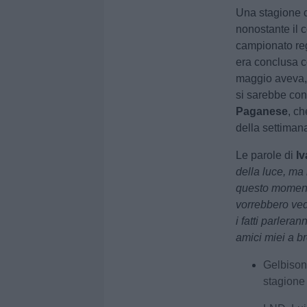
Una stagione 
nonostante il c
campionato reg
era conclusa c
maggio aveva, i
si sarebbe concl
Paganese
, ch
della settiman
Le parole di
Iv
della luce, ma
questo momento
vorrebbero vede
i fatti parlera
amici miei a b
Gelbison,
stagione