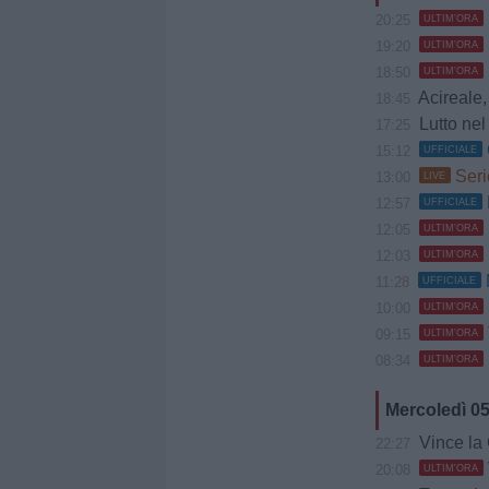
20:25
ULTIM'ORA
19:20
ULTIM'ORA
18:50
ULTIM'ORA
Acireale, Cociman
18:45
Lutto nel 
17:25
15:12
UFFICIALE
Seri
13:00
LIVE
12:57
UFFICIALE
12:05
ULTIM'ORA
12:03
ULTIM'ORA
11:28
UFFICIALE
10:00
ULTIM'ORA
09:15
ULTIM'ORA
08:34
ULTIM'ORA
Mercoledì 0
Vince la Gia
22:27
20:08
ULTIM'ORA