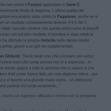
che non vedrà il
Fasano
approdare in
Serie C
,
onvincente finale di stagione. L'ultima partita del
olare era proprio stata contro la
Paganese
, anche se si
on un risultato completamente diverso. Il 6-0 del 3
nfatti, lasciato credere che questo primo turno di playoff
uso con tutt'altro risultato. A trionfare è stata infatti la
e ha ottenuto la propria
rivincita
nello stesso stadio
a prima, grazie a un gol nei supplementari.
an Ghilardi
:
"Sento tante voci che circolano più veloci
 l’unica voce che conta ancora non si è espressa... in
 diamo spazio a tutte le persone che ci odiano e che
rci finiti come hanno fatto per una stagione intera... poi
nno e ci faremo una grande risata sopra... un abbraccio
reve parlerà chi conta veramente..."
 avanti con Agovino: ufficiale il rinnovo per la prossima