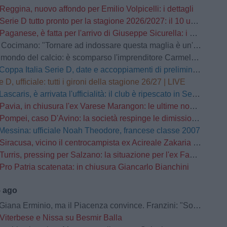
Reggina, nuovo affondo per Emilio Volpicelli: i dettagli
Serie D tutto pronto per la stagione 2026/2027: il 10 usciranno i calendari
Paganese, è fatta per l'arrivo di Giuseppe Sicurella: i dettagli
o: "Tornare ad indossare questa maglia è un'emozione fortissima. Mi ha convinto la serietà della società"
mondo del calcio: è scomparso l'imprenditore Carmelo Cogliandro
Coppa Italia Serie D, date e accoppiamenti di preliminari e primo turno
e D, ufficiale: tutti i gironi della stagione 26/27 | LIVE
Lascaris, è arrivata l'ufficialità: il club è ripescato in Serie D
Pavia, in chiusura l'ex Varese Marangon: le ultime novità
Pompei, caso D'Avino: la società respinge le dimissioni del Direttore Generale
Messina: ufficiale Noah Theodore, francese classe 2007
Siracusa, vicino il centrocampista ex Acireale Zakaria Daqoune
Turris, pressing per Salzano: la situazione per l'ex Fasano
Pro Patria scatenata: in chiusura Giancarlo Bianchini
5 ago
na Erminio, ma il Piacenza convince. Franzini: "Soddisfatto della prestazione"
Viterbese e Nissa su Besmir Balla