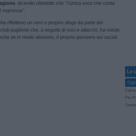
tagione
, dicendo oltretutto che
"l’unica voce che conta
è espressa".
he riflettono un vero e proprio sfogo da parte del
club pugliese che, a seguito di voci e attacchi, ha voluto
che se in modo allusorio, il proprio pensiero sui social.
Le p
Oggi
Calcio