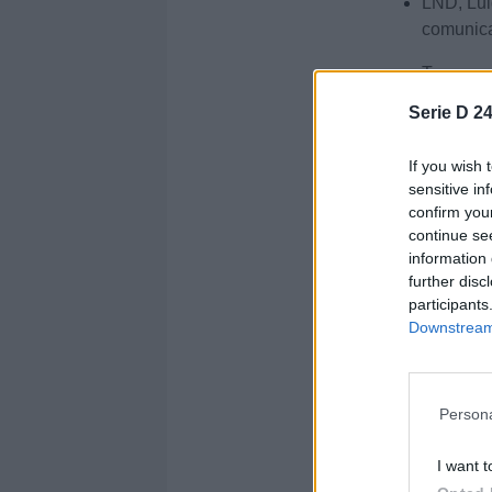
LND, Luig
comunic
Ternana, 
tutti i mo
Serie D 24
Sezione:
Girone 
If you wish 
Autore: Tommaso
sensitive in
confirm you
Condividi
continue se
information 
further disc
participants
Downstream 
Persona
I want t