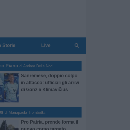
e Storie
Live
mo Piano
di Andrea Delle Noci
Sanremese, doppio colpo
in attacco: ufficiali gli arrivi
di Ganz e Klimavičius
ws
di Mariapaola Trombetta
Pro Patria, prende forma il
nuovo corso targato