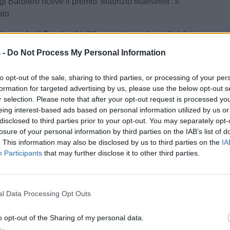
i Barbiero riceve il premio 'Maurizio Maestrelli': il
ato
le parole di Bandecchi: "Ho provato a salvare il club in
di"
 -
Do Not Process My Personal Information
H
/ Data:
Mar 12 maggio 2026 alle 17:19
to opt-out of the sale, sharing to third parties, or processing of your per
 Cagno
formation for targeted advertising by us, please use the below opt-out s
r selection. Please note that after your opt-out request is processed y
Tweet
eing interest-based ads based on personal information utilized by us or
disclosed to third parties prior to your opt-out. You may separately opt-
losure of your personal information by third parties on the IAB’s list of
. This information may also be disclosed by us to third parties on the
IA
Participants
that may further disclose it to other third parties.
l Data Processing Opt Outs
o opt-out of the Sharing of my personal data.