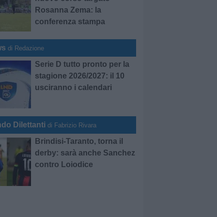
Rosanna Zema: la
conferenza stampa
ws
di Redazione
Serie D tutto pronto per la
stagione 2026/2027: il 10
usciranno i calendari
do Dilettanti
di Fabrizio Rivara
Brindisi-Taranto, torna il
derby: sarà anche Sanchez
contro Loiodice