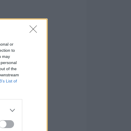
sonal or
ection to
ou may
 personal
out of the
 downstream
B’s List of