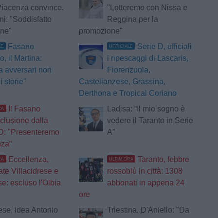
Piacenza convince.
"Lotteremo con Nissa e
ni: "Soddisfatto
Reggina per la
one"
promozione"
Fasano
Serie D, ufficiali
LE
UFFICIALE
o, il Martina:
i ripescaggi di Lascaris,
 avversari non
Fiorenzuola,
 storie"
Castellanzese, Grassina,
Derthona e Tropical Coriano
Il Fasano
Ladisa: “Il mio sogno è
RA
sclusione dalla
vedere il Taranto in Serie
D: "Presenteremo
A”
nza”
Eccellenza,
Taranto, febbre
RA
ULTIM'ORA
ate Villacidrese e
rossoblù in città: 1308
e: escluso l'Olbia
abbonati in appena 24
ore
ese, idea Antonio
Triestina, D'Aniello: "Da