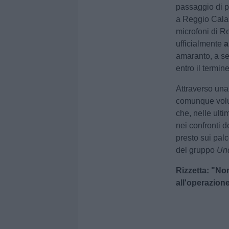
passaggio di p
a Reggio Calab
microfoni di R
ufficialmente
a
amaranto, a se
entro il termine
Attraverso una 
comunque volut
che, nelle ult
nei confronti d
presto sui palc
del gruppo
Und
Rizzetta: "No
all'operazion