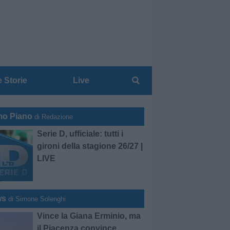
e Storie
Live
mo Piano
di Redazione
Serie D, ufficiale: tutti i
gironi della stagione 26/27 |
LIVE
ws
di Simone Solenghi
Vince la Giana Erminio, ma
il Piacenza convince.