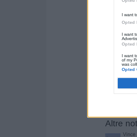
Opted 
Sezione:
News
/ 
Autore: Vincenzo
I want t
Opted 
Condividi
I want 
Advertis
Opted 
I want t
of my P
was col
Opted 
Altre no
Vince 