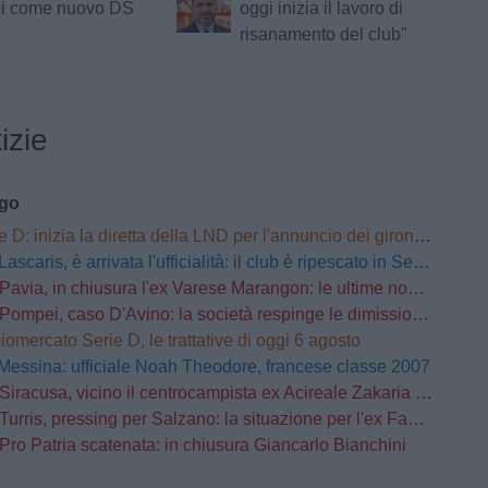
i come nuovo DS
oggi inizia il lavoro di
risanamento del club"
izie
ago
 D: inizia la diretta della LND per l'annuncio dei gironi | LIVE
Lascaris, è arrivata l'ufficialità: il club è ripescato in Serie D
Pavia, in chiusura l'ex Varese Marangon: le ultime novità
Pompei, caso D'Avino: la società respinge le dimissioni del Direttore Generale
iomercato Serie D, le trattative di oggi 6 agosto
Messina: ufficiale Noah Theodore, francese classe 2007
Siracusa, vicino il centrocampista ex Acireale Zakaria Daqoune
Turris, pressing per Salzano: la situazione per l'ex Fasano
Pro Patria scatenata: in chiusura Giancarlo Bianchini