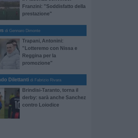
Franzini: "Soddisfatto della
prestazione"
ws
di Gennaro Dimonte
Trapani, Antonini:
"Lotteremo con Nissa e
Reggina per la
promozione"
do Dilettanti
di Fabrizio Rivara
Brindisi-Taranto, torna il
derby: sarà anche Sanchez
contro Loiodice