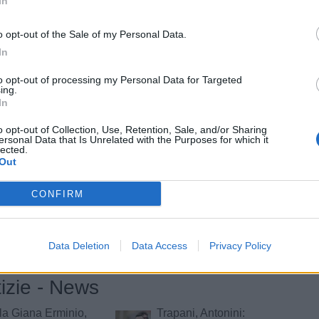
In
Data:
Mar 16 giugno 2026 alle 09:17
 Antonazzo
o opt-out of the Sale of my Personal Data.
In
Tweet
to opt-out of processing my Personal Data for Targeted
ing.
In
o opt-out of Collection, Use, Retention, Sale, and/or Sharing
ersonal Data that Is Unrelated with the Purposes for which it
lected.
Out
CONFIRM
Data Deletion
Data Access
Privacy Policy
tizie - News
la Giana Erminio,
Trapani, Antonini: