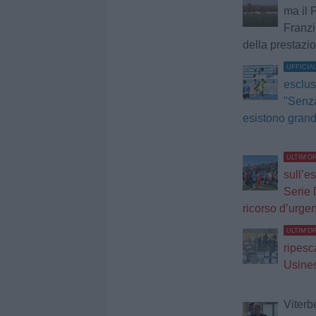
ma il 
Franzi
della prestazi
UFFICIA
esclus
"Senza
esistono grandi
ULTIM'O
sull’e
Serie 
ricorso d’urge
ULTIM'O
ripesc
Usines
Viterb