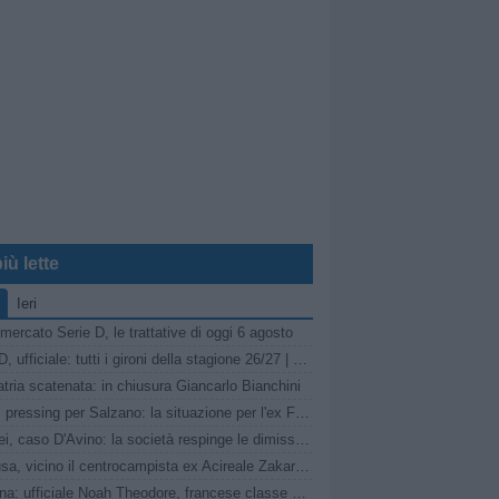
iù lette
Ieri
mercato Serie D, le trattative di oggi 6 agosto
Serie D, ufficiale: tutti i gironi della stagione 26/27 | LIVE
tria scatenata: in chiusura Giancarlo Bianchini
Turris, pressing per Salzano: la situazione per l'ex Fasano
Pompei, caso D'Avino: la società respinge le dimissioni del Direttore Generale
Siracusa, vicino il centrocampista ex Acireale Zakaria Daqoune
Messina: ufficiale Noah Theodore, francese classe 2007