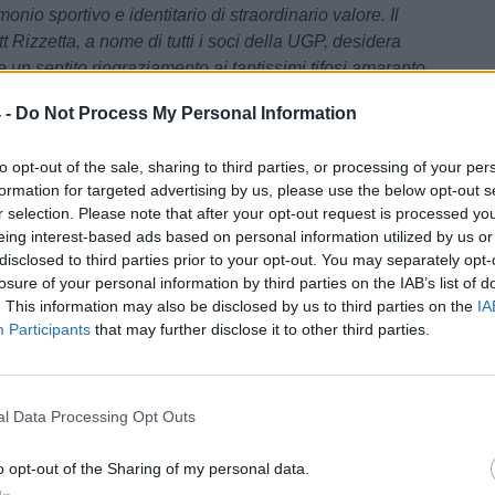
onio sportivo e identitario di straordinario valore. Il
 Rizzetta, a nome di tutti i soci della UGP, desidera
re un sentito ringraziamento ai tantissimi tifosi amaranto
 di queste settimane, hanno manifestato
affetto
,
 -
Do Not Process My Personal Information
nto
e
vicinanza
nei confronti di questo progetto, nato
spetto per la storia di questo club, per la passione della
to opt-out of the sale, sharing to third parties, or processing of your per
r il legame personale e affettivo che da sempre lo
formation for targeted advertising by us, please use the below opt-out s
o Calabria.
r selection. Please note that after your opt-out request is processed y
eing interest-based ads based on personal information utilized by us or
o stato possibile trasformare questo progetto in realtà,
disclosed to third parties prior to your opt-out. You may separately opt-
tati l’ammirazione e l’affetto verso i colori amaranto,
losure of your personal information by third parties on the IAB’s list of
e la Società, la città e i suoi tifosi possano ritrovare al
. This information may also be disclosed by us to third parties on the
IA
alcoscenici che meritano
."
Participants
that may further disclose it to other third parties.
 “Nessuna risposta da Ballarino. Non vado più avanti”
 Reggina, tutti gli aggiornamenti in tempo reale
l Data Processing Opt Outs
 Di Marzio
o opt-out of the Sharing of my personal data.