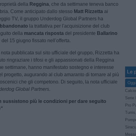
roprietà della
Reggina
, che da settimane teneva banco
ria. Come anticipato dallo stesso
Matt Rizzetta
ai
eggio TV, il gruppo Underdog Global Partners ha
bbandonato
la trattativa per l'acquisizione del club
guito della
mancata risposta
del presidente
Ballarino
 del 15 giugno fissato nell'offerta.
nota pubblicata sul sito ufficiale del gruppo, Rizzetta ha
o ringraziare i tifosi e gli appassionati della Reggina
ime settimane, hanno manifestato sostegno e interesse
Le p
el progetto, augurando al club amaranto di tornare al più
oscenici che gli competono. Di seguito, la nota ufficiale
Oggi
erdog Global Partners
.
Calcio
n sussistono più le condizioni per dare seguito
Pro Pa
e"