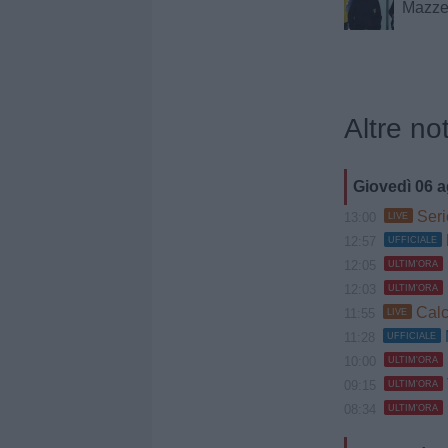
Mazze
Altre not
Giovedì 06 
Serie
13:00
LIVE
12:57
UFFICIALE
12:05
ULTIM'ORA
12:03
ULTIM'ORA
Calc
11:55
LIVE
11:28
UFFICIALE
10:00
ULTIM'ORA
09:15
ULTIM'ORA
08:34
ULTIM'ORA