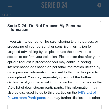
NOTIZIE
Serie D 24 -
Do Not Process My Personal
UniPomezia, interesse per
Information
Adrian Osorio della Maceratese
If you wish to opt-out of the sale, sharing to third parties, or
processing of your personal or sensitive information for
15.06.2026 12:03 di Redazione
targeted advertising by us, please use the below opt-out
section to confirm your selection. Please note that after your
L'UniPomezia continua a sognare in grande. Oltre a Gelonese, il
opt-out request is processed you may continue seeing
club punta anche l'attaccante Adrian Osorio della Maceratese
interest-based ads based on personal information utilized by
us or personal information disclosed to third parties prior to
your opt-out. You may separately opt-out of the further
disclosure of your personal information by third parties on the
IAB’s list of downstream participants. This information may
also be disclosed by us to third parties on the
IAB’s List of
Downstream Participants
that may further disclose it to other
third parties.