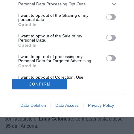
Personal Data Processing Opt Outs
I want to opt-out of the Sharing of my
personal data.
Opted In
I want to opt-out of the Sale of my
Personal Data.
Credit: Maceratese
Opted In
© foto di Credit: Maceratese
I want to opt-out of processing my
L'
UniPomezia
è al lavoro per programmare la prossima
Personal Data for Targeted Advertising.
stagione. Secondo quanto raccolto dalla nostra redazione,
Opted In
il club sarebbe interessato a
Adrian Osorio
, attaccante
I want to opt-out of Collection, Use,
cubano classe '98 di proprietà della Maceratese.
Retention, Sale, and/or Sharing of my
CONFIRM
Personal Data that Is Unrelated with the
Purposes for which it was collected.
Non finisce qui, perché l'ambizione dell'UniPomezia e del
Opted Out
DS Delgado è quella di provare ad allestire una squadra
importante per primeggiare tra le prime posizioni del
Data Deletion
Data Access
Privacy Policy
girone. L'UniPomezia, inoltre, è vicino all'accordo anche
per l'acquisto di
Luca Gelonese
, centrocampista classe
'95 dell'Ancona.