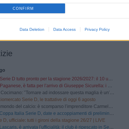
rlo Bianchini
CONFIRM
i, occhi sul
Vibonese, in
UFFICIALE
re Marone e sulla
difesa c'è l'ex Pistoiese
Galesio
Francesco Bertolo
Data Deletion
Data Access
Privacy Policy
izie
ago
Serie D tutto pronto per la stagione 2026/2027: il 10 usciranno i calendari
Paganese, è fatta per l'arrivo di Giuseppe Sicurella: i dettagli
o: "Tornare ad indossare questa maglia è un'emozione fortissima. Mi ha convinto la serietà della società"
iomercato Serie D, le trattative di oggi 6 agosto
mondo del calcio: è scomparso l'imprenditore Carmelo Cogliandro
Coppa Italia Serie D, date e accoppiamenti di preliminari e primo turno
e D, ufficiale: tutti i gironi della stagione 26/27 | LIVE
Lascaris, è arrivata l'ufficialità: il club è ripescato in Serie D