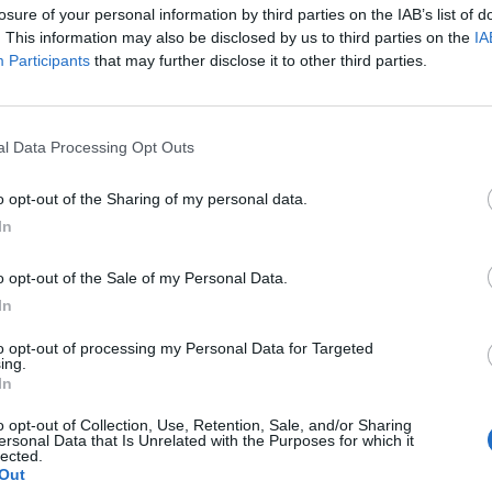
losure of your personal information by third parties on the IAB’s list of
. This information may also be disclosed by us to third parties on the
IA
tizie - Calciomercato
Participants
that may further disclose it to other third parties.
Paganese, è
Calciomercato
RA
LIVE
er l'arrivo di
Serie D, le trattative di
l Data Processing Opt Outs
pe Sicurella: i
oggi 6 agosto
o opt-out of the Sharing of my personal data.
Pavia, in
Messina:
RA
UFFICIALE
In
ra l'ex Varese
ufficiale Noah Theodore,
on: le ultime
francese classe 2007
o opt-out of the Sale of my Personal Data.
In
Siracusa, vicino
Turris, pressing
RA
ULTIM'ORA
to opt-out of processing my Personal Data for Targeted
trocampista ex
per Salzano: la
ing.
In
le Zakaria
situazione per l'ex
Fasano
o opt-out of Collection, Use, Retention, Sale, and/or Sharing
ersonal Data that Is Unrelated with the Purposes for which it
Pro Patria
Viterbese e
RA
ULTIM'ORA
lected.
Out
ata: in chiusura
Nissa su Besmir Balla