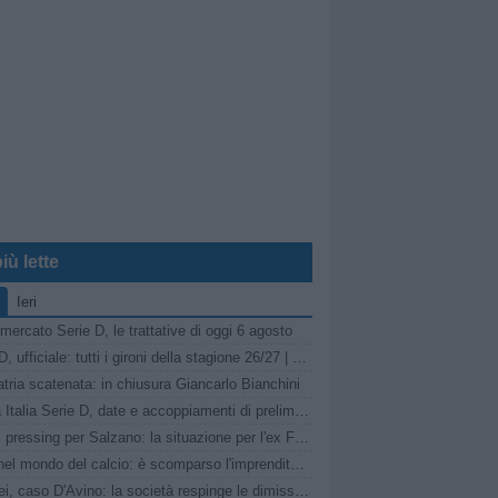
iù lette
Ieri
mercato Serie D, le trattative di oggi 6 agosto
Serie D, ufficiale: tutti i gironi della stagione 26/27 | LIVE
tria scatenata: in chiusura Giancarlo Bianchini
Coppa Italia Serie D, date e accoppiamenti di preliminari e primo turno
Turris, pressing per Salzano: la situazione per l'ex Fasano
Lutto nel mondo del calcio: è scomparso l'imprenditore Carmelo Cogliandro
Pompei, caso D'Avino: la società respinge le dimissioni del Direttore Generale