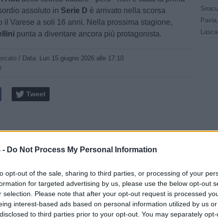
’esordio assoluto in
Serie D
è arrivato nella scorsa
o il Varese a soli 16 anni. Nella prossima stagione,
llini
punta a diventare ancora più protagonista.
ercato
/ Data:
Lun 15 giugno 2026 alle 17:10
e
Tweet
 -
Do Not Process My Personal Information
to opt-out of the sale, sharing to third parties, or processing of your per
formation for targeted advertising by us, please use the below opt-out s
r selection. Please note that after your opt-out request is processed y
eing interest-based ads based on personal information utilized by us or
disclosed to third parties prior to your opt-out. You may separately opt-