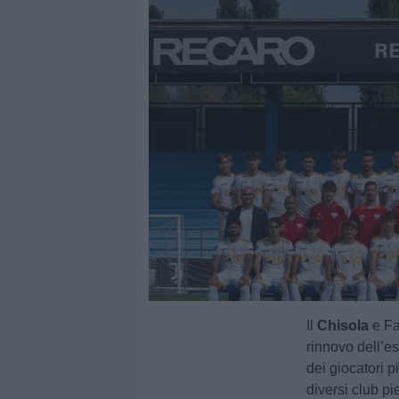
Il
Chisola
e F
rinnovo dell’e
dei giocatori p
diversi club p