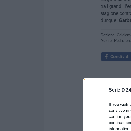
tra i grandi: l
stagione contr
dunque,
Garbe
Sezione:
Calciom
Autore: Redazion
Condividi
Serie D 24
If you wish 
sensitive in
confirm you
continue se
information 