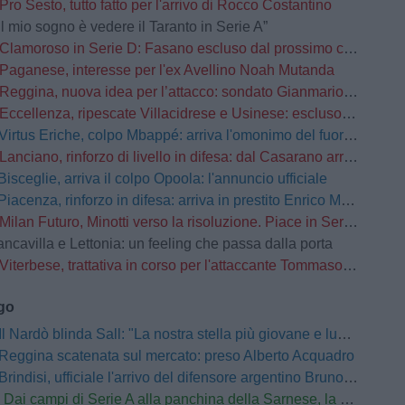
Pro Sesto, tutto fatto per l'arrivo di Rocco Costantino
Il mio sogno è vedere il Taranto in Serie A”
Clamoroso in Serie D: Fasano escluso dal prossimo campionato
Paganese, interesse per l'ex Avellino Noah Mutanda
Reggina, nuova idea per l’attacco: sondato Gianmario Comi
Eccellenza, ripescate Villacidrese e Usinese: escluso l'Olbia
Virtus Eriche, colpo Mbappé: arriva l'omonimo del fuoriclasse del Real Madrid
Lanciano, rinforzo di livello in difesa: dal Casarano arriva Alessio Barone
Bisceglie, arriva il colpo Opoola: l'annuncio ufficiale
Piacenza, rinforzo in difesa: arriva in prestito Enrico Manzi dal Torino
Milan Futuro, Minotti verso la risoluzione. Piace in Serie C
ancavilla e Lettonia: un feeling che passa dalla porta
Viterbese, trattativa in corso per l'attaccante Tommaso Busatto
ago
Il Nardò blinda Sall: "La nostra stella più giovane e luminosa sarà pronta a tornare a brillare"
Reggina scatenata sul mercato: preso Alberto Acquadro
Brindisi, ufficiale l'arrivo del difensore argentino Bruno Paladini
Dai campi di Serie A alla panchina della Sarnese, la nuova vita di Schiattarella: "L'umiltà e il duro lavoro sono il mio credo"