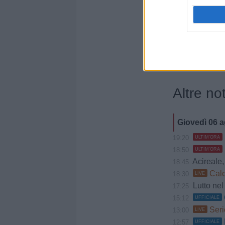
Gianca
Trapan
portie
punta 
Altre not
Giovedì 06 
19:20
ULTIM'ORA
18:50
ULTIM'ORA
Acireale, Cociman
18:45
Calc
18:30
LIVE
Lutto nel 
17:25
15:12
UFFICIALE
Seri
13:00
LIVE
12:57
UFFICIALE