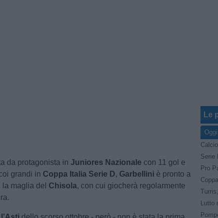
Le p
Oggi
Calcio
a da protagonista in
Juniores Nazionale
con 11 gol e
Pro Pa
oi grandi in
Coppa Italia Serie D
,
Garbellini
è pronto a
 la maglia del
Chisola
, con cui giocherà regolarmente
ra.
o
l’Asti
dello scorso ottobre - però - non è stata la prima