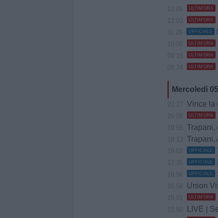
12:05
ULTIM'ORA
12:03
ULTIM'ORA
11:28
UFFICIALE
10:00
ULTIM'ORA
09:15
ULTIM'ORA
08:34
ULTIM'ORA
Mercoledì 0
Vince la Gia
22:27
20:08
ULTIM'ORA
Trapani, 
19:55
Trapani, 
19:13
19:02
UFFICIALE
17:35
UFFICIALE
16:56
UFFICIALE
Union Vis 
15:58
15:51
ULTIM'ORA
LIVE | Se
15:50