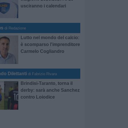
usciranno i calendari
ws
di Redazione
Lutto nel mondo del calcio:
è scomparso l'imprenditore
Carmelo Cogliandro
do Dilettanti
di Fabrizio Rivara
Brindisi-Taranto, torna il
derby: sarà anche Sanchez
contro Loiodice