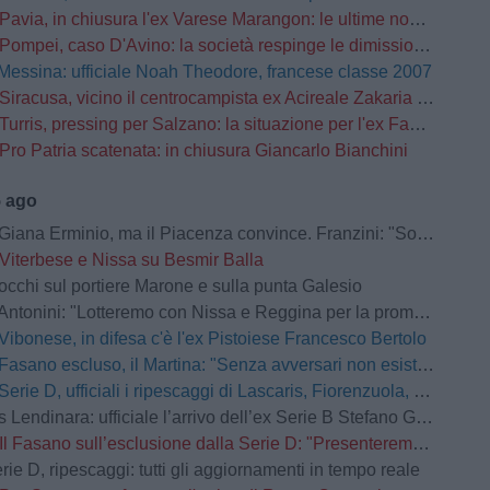
Pavia, in chiusura l'ex Varese Marangon: le ultime novità
Pompei, caso D'Avino: la società respinge le dimissioni del Direttore Generale
Messina: ufficiale Noah Theodore, francese classe 2007
Siracusa, vicino il centrocampista ex Acireale Zakaria Daqoune
Turris, pressing per Salzano: la situazione per l'ex Fasano
Pro Patria scatenata: in chiusura Giancarlo Bianchini
5 ago
na Erminio, ma il Piacenza convince. Franzini: "Soddisfatto della prestazione"
Viterbese e Nissa su Besmir Balla
occhi sul portiere Marone e sulla punta Galesio
Antonini: "Lotteremo con Nissa e Reggina per la promozione"
Vibonese, in difesa c'è l'ex Pistoiese Francesco Bertolo
Fasano escluso, il Martina: "Senza avversari non esistono grandi storie"
Serie D, ufficiali i ripescaggi di Lascaris, Fiorenzuola, Castellanzese, Grassina, Derthona e Tropical Coriano
Lendinara: ufficiale l’arrivo dell’ex Serie B Stefano Giacomelli
Il Fasano sull’esclusione dalla Serie D: "Presenteremo ricorso d’urgenza”
rie D, ripescaggi: tutti gli aggiornamenti in tempo reale