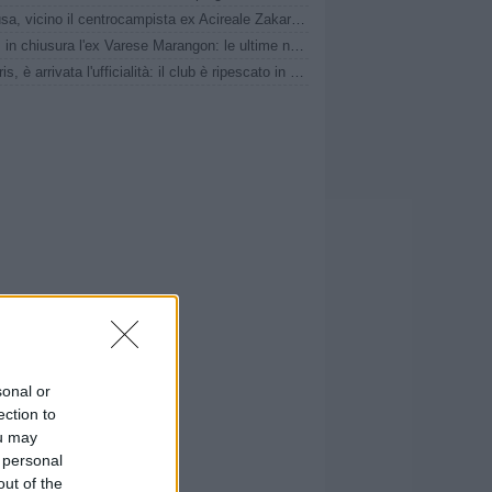
Siracusa, vicino il centrocampista ex Acireale Zakaria Daqoune
Pavia, in chiusura l'ex Varese Marangon: le ultime novità
Lascaris, è arrivata l'ufficialità: il club è ripescato in Serie D
sonal or
ection to
ou may
 personal
out of the