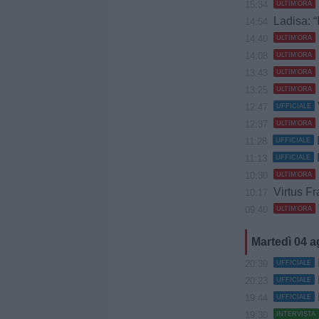
15:34
ULTIM'ORA
Ladisa: “
14:54
14:40
ULTIM'ORA
14:08
ULTIM'ORA
13:43
ULTIM'ORA
13:25
ULTIM'ORA
12:47
UFFICIALE
12:37
ULTIM'ORA
11:28
UFFICIALE
11:13
UFFICIALE
10:30
ULTIM'ORA
Virtus Fr
10:17
09:40
ULTIM'ORA
Martedì 04 
20:39
UFFICIALE
20:23
UFFICIALE
19:44
UFFICIALE
19:30
INTERVISTA