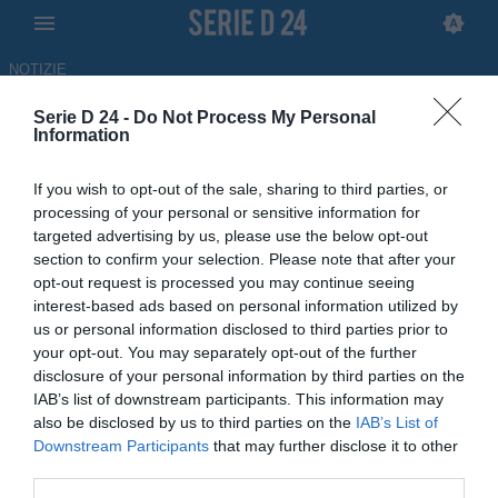
NOTIZIE
Serie D 24 -
Do Not Process My Personal
Marcelo Vaz lascia la Varesina:
Information
è ufficiale il trasferimento al
If you wish to opt-out of the sale, sharing to third parties, or
Genoa
processing of your personal or sensitive information for
targeted advertising by us, please use the below opt-out
UFFICIALE
section to confirm your selection. Please note that after your
opt-out request is processed you may continue seeing
13.06.2026 18:40 di Redazione
interest-based ads based on personal information utilized by
us or personal information disclosed to third parties prior to
Dopo una sola stagione in maglia rossoblù, il giovane talento
your opt-out. You may separately opt-out of the further
compie il salto al Genoa con un trasferimento a titolo definitivo
disclosure of your personal information by third parties on the
IAB’s list of downstream participants. This information may
also be disclosed by us to third parties on the
IAB’s List of
Downstream Participants
that may further disclose it to other
third parties.