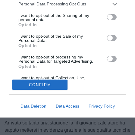
Personal Data Processing Opt Outs
I want to opt-out of the Sharing of my
personal data.
Opted In
I want to opt-out of the Sale of my
Personal Data.
Opted In
I want to opt-out of processing my
Personal Data for Targeted Advertising.
Opted In
La
Varesina
continua a confermarsi una realtà capace di
valorizzare giovani talenti e accompagnarli verso il calcio
I want to opt-out of Collection, Use,
professionistico. Il club rossoblù ha infatti ufficializzato il
Retention, Sale, and/or Sharing of my
CONFIRM
Personal Data that Is Unrelated with the
trasferimento di
Marcelo Vaz
al
Genoa
, operazione che
Purposes for which it was collected.
Opted Out
rappresenta un importante riconoscimento del lavoro svolto
dalla società sul fronte della crescita e dello sviluppo dei
Data Deletion
Data Access
Privacy Policy
propri giocatori.
Arrivato soltanto una stagione fa, il giovane calciatore ha
saputo mettersi in evidenza grazie alle sue qualità tecniche