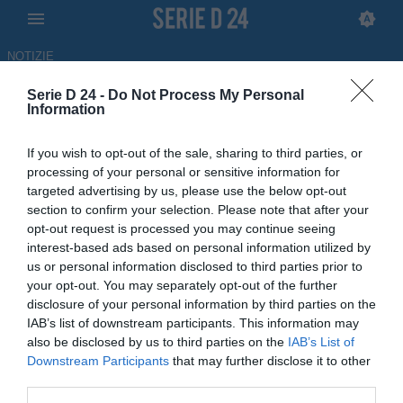
NOTIZIE
Serie D 24 -
Do Not Process My Personal
Acireale, Barbagallo: "È
Information
arrivato il momento di capire le
If you wish to opt-out of the sale, sharing to third parties, or
scelte della dirigenza che
processing of your personal or sensitive information for
targeted advertising by us, please use the below opt-out
rappresenta l'Acireale Calcio"
section to confirm your selection. Please note that after your
opt-out request is processed you may continue seeing
15.06.2026 19:40 di
Antonino Iorfida
interest-based ads based on personal information utilized by
us or personal information disclosed to third parties prior to
Acireale, il silenzio squarciato dalla lettera aperta del sindaco
your opt-out. You may separately opt-out of the further
Roberto Barbagallo che chiede chiarezza sul futuro della società
disclosure of your personal information by third parties on the
IAB’s list of downstream participants. This information may
also be disclosed by us to third parties on the
IAB’s List of
Downstream Participants
that may further disclose it to other
third parties.