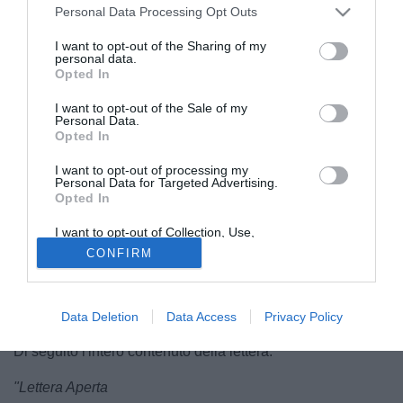
Personal Data Processing Opt Outs
I want to opt-out of the Sharing of my
personal data.
Opted In
I want to opt-out of the Sale of my
Personal Data.
Opted In
© foto di Foto Laboratorio Aci
I want to opt-out of processing my
Personal Data for Targeted Advertising.
Acireale
, dopo la retrocessione in
Eccellenza
è calato il
Opted In
silenzio in città. Tra le interrogative dei tifosi e le possibili
scelte dell'attuale proprietà si è inserito il primo cittadino
I want to opt-out of Collection, Use,
Retention, Sale, and/or Sharing of my
della piazza siciliana. Roberto
Barbagallo
, infatti, ha
CONFIRM
Personal Data that Is Unrelated with the
Purposes for which it was collected.
scritto una lettera aperta al numero uno acese Giovanni
Di
Opted Out
Mauro
, chiedendo trasparenza e maggiore comunicazione
con la tifoseria.
Data Deletion
Data Access
Privacy Policy
Di seguito l'intero contenuto della lettera:
"Lettera Aperta