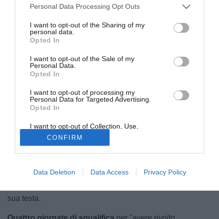
Personal Data Processing Opt Outs
I want to opt-out of the Sharing of my
personal data.
Opted In
I want to opt-out of the Sale of my
Personal Data.
Opted In
Credit: Reggina 1914
I want to opt-out of processing my
La
prossima stagione di Antonino Ragusa
inizierà con
Personal Data for Targeted Advertising.
una pesante squalifica. L'attaccante classe 1990, con un
Opted In
lungo passato di livello tra Serie A e Serie B, ripartirà da
I want to opt-out of Collection, Use,
settembre con la carta d'identità che recita 36 anni. La sua
Retention, Sale, and/or Sharing of my
CONFIRM
Reggina, infatti, si è fermata alle finali play-off contro la
Personal Data that Is Unrelated with the
Purposes for which it was collected.
Nissa e la prossima stagione i granata saranno ancora in
Opted Out
Serie D. Non sappiamo ancora Ragusa farà parte della
Data Deletion
Data Access
Privacy Policy
formazione granata, ma la cosa certa è che le decisioni del
Giudice Sportivo sono
piombate come una mannaia
sulla
sua testa.
Quattro giornate di squalifica
per "
avere rivolto