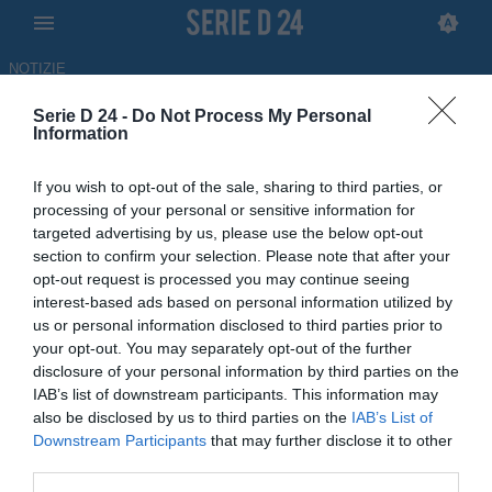
NOTIZIE
Serie D 24 -
Do Not Process My Personal
Reggina, quattro giornate di
Information
squalifica per Ragusa: il
If you wish to opt-out of the sale, sharing to third parties, or
comunicato
processing of your personal or sensitive information for
targeted advertising by us, please use the below opt-out
20.05.2026 14:16 di
Francesco Alessandro
section to confirm your selection. Please note that after your
Balducci
opt-out request is processed you may continue seeing
interest-based ads based on personal information utilized by
Antonino Ragusa squalificato per quattro giornate dopo la partita
us or personal information disclosed to third parties prior to
contro la Nissa: pesano le gravi offese contro la terna arbitrale
your opt-out. You may separately opt-out of the further
disclosure of your personal information by third parties on the
IAB’s list of downstream participants. This information may
also be disclosed by us to third parties on the
IAB’s List of
Downstream Participants
that may further disclose it to other
third parties.