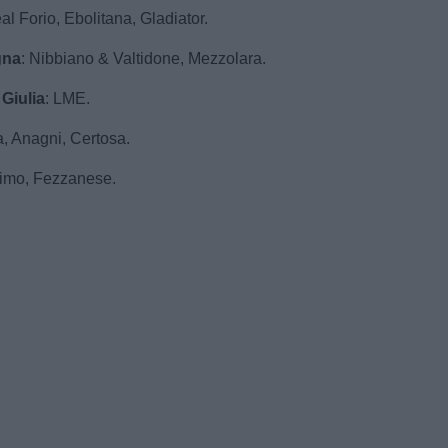
al Forio, Ebolitana, Gladiator.
gna
: Nibbiano & Valtidone, Mezzolara.
 Giulia
: LME.
a, Anagni, Certosa.
simo, Fezzanese.