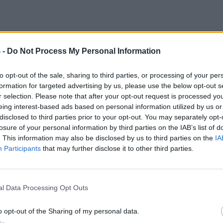
rconatese, Tritium, Soncinese. Solbiatese.
 -
Do Not Process My Personal Information
ecchio.
to opt-out of the sale, sharing to third parties, or processing of your per
o.
formation for targeted advertising by us, please use the below opt-out s
r selection. Please note that after your opt-out request is processed y
rgosesia, Alessandria.
eing interest-based ads based on personal information utilized by us or
si, Bisceglie.
disclosed to third parties prior to your opt-out. You may separately opt-
losure of your personal information by third parties on the IAB’s list of
sese.
. This information may also be disclosed by us to third parties on the
IA
Participants
that may further disclose it to other third parties.
, Modica, Avola.
chese, Rondinella Marzocco.
l Data Processing Opt Outs
 Adige
: Virtus Bolzano.
o opt-out of the Sharing of my personal data.
lana, Pietralunghese.