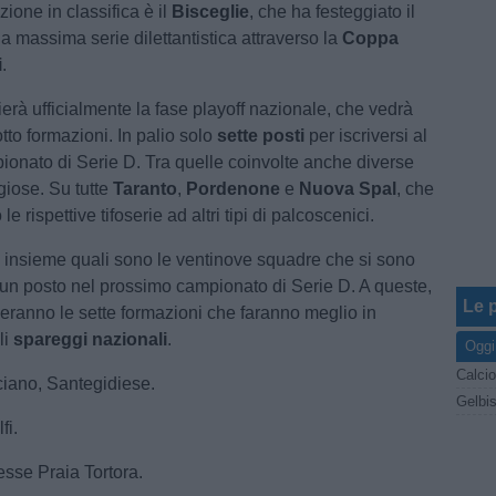
zione in classifica è il
Bisceglie
, che ha festeggiato il
la massima serie dilettantistica attraverso la
Coppa
i
.
erà ufficialmente la fase playoff nazionale, che vedrà
tto formazioni. In palio solo
sette posti
per iscriversi al
onato di Serie D. Tra quelle coinvolte anche diverse
giose. Su tutte
Taranto
,
Pordenone
e
Nuova Spal
, che
e rispettive tifoserie ad altri tipi di palcoscenici.
insieme quali sono le ventinove squadre che si sono
 un posto nel prossimo campionato di Serie D. A queste,
Le p
geranno le sette formazioni che faranno meglio in
li
spareggi nazionali
.
Oggi
Calcio
ciano, Santegidiese.
Gelbis
fi.
esse Praia Tortora.