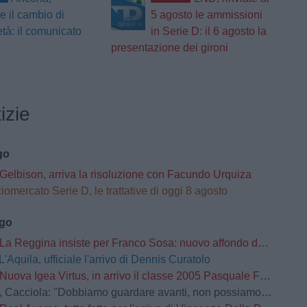
le il cambio di
5 agosto le ammissioni
età: il comunicato
in Serie D: il 6 agosto la
presentazione dei gironi
izie
go
Gelbison, arriva la risoluzione con Facundo Urquiza
iomercato Serie D, le trattative di oggi 8 agosto
ago
La Reggina insiste per Franco Sosa: nuovo affondo del club amaranto
L'Aquila, ufficiale l'arrivo di Dennis Curatolo
Nuova Igea Virtus, in arrivo il classe 2005 Pasquale Faccetti
la: "Dobbiamo guardare avanti, non possiamo prenderci carico di quello che è successo lo scorso anno"