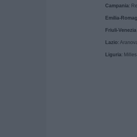
Campania
: Re
Emilia-Roma
Friuli-Venezia
Lazio
: Aranov
Liguria
: Mille