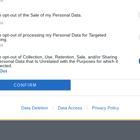
In
o, Sandonà.
o opt-out of the Sale of my Personal Data.
In
iano
/ Data:
Mar 16 giugno 2026 alle 09:20
Indovina
to opt-out of processing my Personal Data for Targeted
ing.
In
Tweet
o opt-out of Collection, Use, Retention, Sale, and/or Sharing
ersonal Data that Is Unrelated with the Purposes for which it
lected.
Out
CONFIRM
Data Deletion
Data Access
Privacy Policy