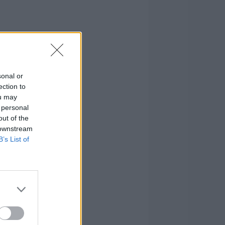
sonal or
ection to
ou may
 personal
out of the
 downstream
B’s List of