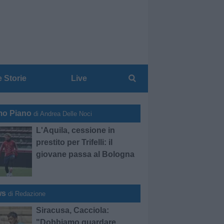
e Storie
Live
mo Piano
di Andrea Delle Noci
L'Aquila, cessione in
prestito per Trifelli: il
giovane passa al Bologna
ws
di Redazione
Siracusa, Cacciola:
"Dobbiamo guardare