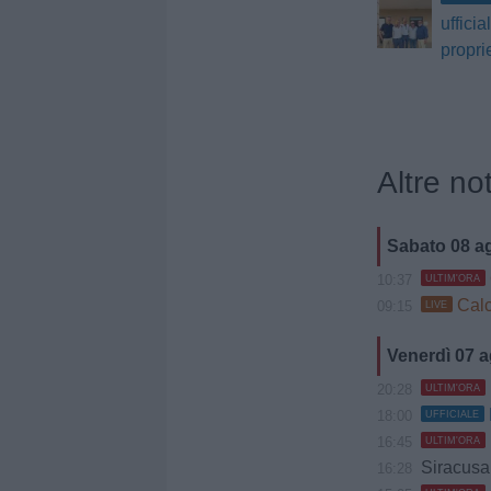
ufficia
propri
Altre not
Sabato 08 a
10:37
ULTIM'ORA
Calc
09:15
LIVE
Venerdì 07 
20:28
ULTIM'ORA
18:00
UFFICIALE
16:45
ULTIM'ORA
Siracusa, Caccio
16:28