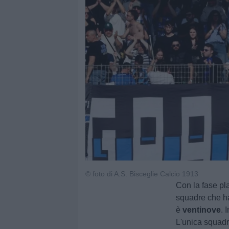
© foto di A.S. Bisceglie Calcio 1913
Con la fase pla
squadre che ha 
è
ventinove
. 
L'unica squadr