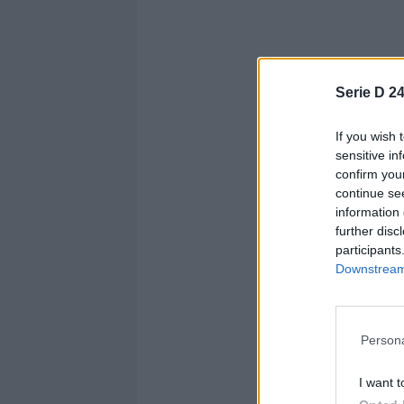
Lombardia
: A
Serie D 24
Marche
: Mont
If you wish 
Molise
: Venafr
sensitive in
confirm you
Piemonte
: Bo
continue se
Puglia
: Brindi
information 
further disc
Sardegna
: Os
participants
Downstream 
Sicilia
: Licata
Toscana
: Luc
Persona
Trentino Alto
I want t
Umbria
: Ange