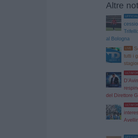
Altre no
UFFICIA
cessio
Trifell
al Bologna
Se
LIVE
tutti i
stagio
ULTIM'O
D'Avin
respin
del Direttore 
ULTIM'O
intere
Avell
UFFICIA