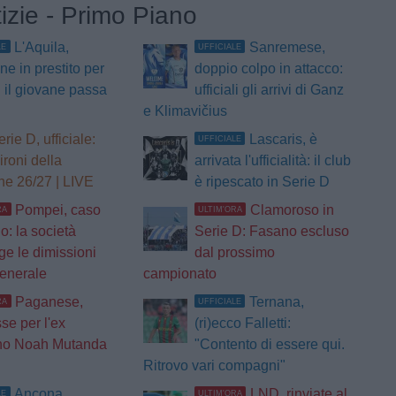
tizie - Primo Piano
L'Aquila,
Sanremese,
LE
UFFICIALE
ne in prestito per
doppio colpo in attacco:
i: il giovane passa
ufficiali gli arrivi di Ganz
e Klimavičius
rie D, ufficiale:
Lascaris, è
UFFICIALE
 gironi della
arrivata l'ufficialità: il club
ne 26/27 | LIVE
è ripescato in Serie D
Pompei, caso
Clamoroso in
RA
ULTIM'ORA
o: la società
Serie D: Fasano escluso
ge le dimissioni
dal prossimo
Generale
campionato
Paganese,
Ternana,
RA
UFFICIALE
sse per l'ex
(ri)ecco Falletti:
ino Noah Mutanda
"Contento di essere qui.
Ritrovo vari compagni"
Ancona,
LND, rinviate al
LE
ULTIM'ORA