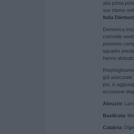
alla prima posi
suo ritorno nel
Italia Dilettant
Domenica inizi
coinvolte vento
prossimo campi
squadre presti
hanno abituato l
Riepiloghiamo 
già assicurate
poi, si aggiun
occasione deg
Abruzzo
: Lan
Basilicata
: Mel
Calabria
: Digi