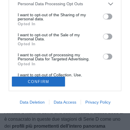
Personal Data Processing Opt Outs
I want to opt-out of the Sharing of my
personal data.
Opted In
I want to opt-out of the Sale of my
Personal Data.
Opted In
Le strade di
Endri Zenelaj e del Martina Calcio si
I want to opt-out of processing my
separano
. Attraverso una lettera aperta affidata ai propri
Personal Data for Targeted Advertising.
Opted In
canali social,
il giovane centrocampista ha voluto
salutare l'ambiente biancazzurro
dopo un biennio
I want to opt-out of Collection, Use,
Retention, Sale, and/or Sharing of my
vissuto da assoluto protagonista nella Valle d'Itria. Un
CONFIRM
Personal Data that Is Unrelated with the
addio quasi annunciato, che rappresenta il primo vero
Purposes for which it was collected.
Opted Out
scossone di mercato in casa martinese all'indomani della
finale play-off persa contro la Paganese.
Data Deletion
Data Access
Privacy Policy
Arrivato a Martina come una scommessa, il classe 2003 si
è consacrato in queste due stagioni di Serie D come uno
dei
profili più promettenti dell'intero panorama