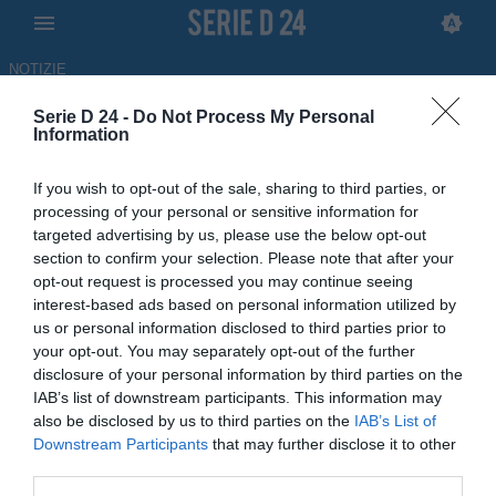
NOTIZIE
Serie D 24 -
Do Not Process My Personal
Martina, l'addio di Endri
Information
Zenelaj: "Momenti
If you wish to opt-out of the sale, sharing to third parties, or
indimenticabili. Grazie di tutto"
processing of your personal or sensitive information for
targeted advertising by us, please use the below opt-out
ULTIM'ORA
section to confirm your selection. Please note that after your
opt-out request is processed you may continue seeing
19.05.2026 11:35 di
Andrea Delle Noci
interest-based ads based on personal information utilized by
us or personal information disclosed to third parties prior to
Endri Zenelaj saluta ufficialmente il Martina dopo due anni da
your opt-out. You may separately opt-out of the further
protagonista e 7 gol complessivi in biancazzurro: le sue parole
disclosure of your personal information by third parties on the
IAB’s list of downstream participants. This information may
also be disclosed by us to third parties on the
IAB’s List of
Downstream Participants
that may further disclose it to other
third parties.