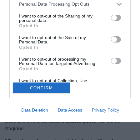
Personal Data Processing Opt Outs
I want to opt-out of the Sharing of my
personal data.
Opted In
I want to opt-out of the Sale of my
Personal Data.
Credit: Brian Lignano
Opted In
© foto di Credit: Brian Lignano
I want to opt-out of processing my
"Dopo anni vissuti insieme, ricchi di emozioni,
Personal Data for Targeted Advertising.
successi e traguardi straordinari, si separano le strade
Opted In
del Brian Lignano e di mister Alessandro Moras"
. Così
I want to opt-out of Collection, Use,
il club friulano ha deciso di omaggiare e salutare un
Retention, Sale, and/or Sharing of my
CONFIRM
Personal Data that Is Unrelated with the
allenatore che nel corso di questi anni ha regalato tante
Purposes for which it was collected.
soddisfazioni ai
tifosi
. Un percorso iniziato con fiducia e
Opted Out
visione, culminato con risultati storici:
tre Coppe Italia
, la
Data Deletion
Data Access
Privacy Policy
vittoria del campionato di
Eccellenza
, una salvezza in
Serie D e uno straordinario
quarto posto
nell’ultima
stagione.