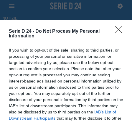
NOTIZIE
Serie D 24 -
Do Not Process My Personal
Brian Lignano, ufficiale la
Information
separazione con Moras: lo
If you wish to opt-out of the sale, sharing to third parties, or
attende il Cjarlins Muzane
processing of your personal or sensitive information for
targeted advertising by us, please use the below opt-out
18.05.2026 18:29 di Redazione
section to confirm your selection. Please note that after your
opt-out request is processed you may continue seeing
interest-based ads based on personal information utilized by
Dopo gli ottimi risultati alla guida del Brian Lignano, l'allenatore
us or personal information disclosed to third parties prior to
Alessandro Moras è pronto a ripartire dal Cjarlins Muzane
your opt-out. You may separately opt-out of the further
disclosure of your personal information by third parties on the
IAB’s list of downstream participants. This information may
also be disclosed by us to third parties on the
IAB’s List of
Downstream Participants
that may further disclose it to other
third parties.