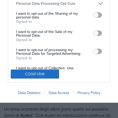
Personal Data Processing Opt Outs
I want to opt-out of the Sharing of my
personal data.
Opted In
I want to opt-out of the Sale of my
Personal Data.
Opted In
I want to opt-out of processing my
Personal Data for Targeted Advertising.
Il tempo scorre velocemente e le società si devono
Opted In
preparare a ciò che le attenderà e per farlo serve una
visione chiara dentro e fuori dal campo. A tal proposito il
I want to opt-out of Collection, Use,
Retention, Sale, and/or Sharing of my
Taranto
sembra progettare in medio-lunghi termini. A fare
CONFIRM
Personal Data that Is Unrelated with the
Purposes for which it was collected.
chiarezza è il direttore sportivo Danilo Pagni che ha tenuto
Opted Out
una lunga conferenza
stampa in cui
ha spiegato i punti
fondamentali per ripartire e rilanciare la società verso il
Data Deletion
Data Access
Privacy Policy
futuro.
Un tema ricorrente degli ultimi giorni quello sul possibile
arrivo di
Auteri
:
"Con Auteri ho interlocuzioni continue da