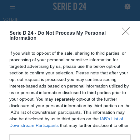
NOTIZIE
Serie D 24 -
Do Not Process My Personal
Taranto, Pagni: "Incontrerò
Information
Danucci. Loiodice? Niente
If you wish to opt-out of the sale, sharing to third parties, or
Kings League per i nostri
processing of your personal or sensitive information for
targeted advertising by us, please use the below opt-out
giocatori da ora"
section to confirm your selection. Please note that after your
opt-out request is processed you may continue seeing
30.06.2026 10:25 di
Filippo Rossi
interest-based ads based on personal information utilized by
us or personal information disclosed to third parties prior to
La squadra pugliese si prepara ad affrontare la prossima stagione
your opt-out. You may separately opt-out of the further
con prospettive inedite rispetto al passato e Danilo Pagni fa
disclosure of your personal information by third parties on the
chiarezza su alcuni punti
IAB’s list of downstream participants. This information may
also be disclosed by us to third parties on the
IAB’s List of
Downstream Participants
that may further disclose it to other
third parties.