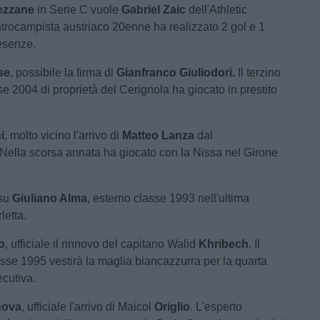
ezzane
in Serie C vuole
Gabriel Zaic
dell'Athletic
ntrocampista austriaco 20enne ha realizzato 2 gol e 1
resenze.
se
, possibile la firma di
Gianfranco Giuliodori.
Il terzino
se 2004 di proprietà del Cerignola ha giocato in prestito
i
, molto vicino l'arrivo di
Matteo Lanza
dal
ella scorsa annata ha giocato con la Nissa nel Girone
su
Giuliano Alma
, esterno classe 1993 nell'ultima
letta.
o
, ufficiale il rinnovo del capitano Walid
Khribech
. Il
asse 1995 vestirà la maglia biancazzurra per la quarta
cutiva.
nova
, ufficiale l'arrivo di Maicol
Origlio
. L'esperto