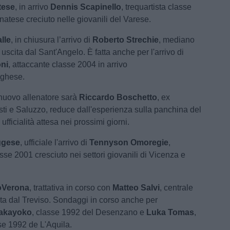
tese
, in arrivo
Dennis Scapinello
, trequartista classe
natese creciuto nelle giovanili del Varese.
alle
, in chiusura l’arrivo di
Roberto Strechie
, mediano
uscita dal Sant'Angelo. È fatta anche per l'arrivo di
ni
, attaccante classe 2004 in arrivo
nghese.
l nuovo allenatore sarà
Riccardo Boschetto
, ex
Asti e Saluzzo, reduce dall'esperienza sulla panchina del
ufficialità attesa nei prossimi giorni.
ggese
, ufficiale l'arrivo di
Tennyson Omoregie
,
sse 2001 cresciuto nei settori giovanili di Vicenza e
oVerona
, trattativa in corso con
Matteo Salvi
, centrale
ta dal Treviso. Sondaggi in corso anche per
akayoko
, classe 1992 del Desenzano e
Luka Tomas
,
se 1992 de L'Aquila.