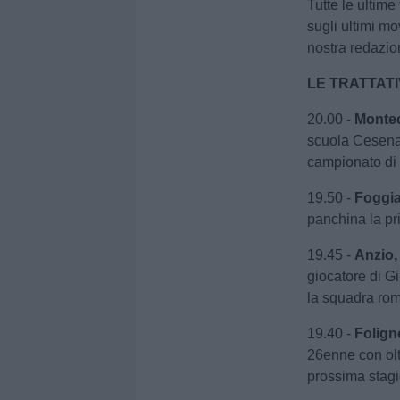
Tutte le ultime 
sugli ultimi mo
nostra redazio
LE TRATTATI
20.00 -
Montec
scuola Cesena,
campionato di
19.50 -
Foggi
panchina la pr
19.45 -
Anzio,
giocatore di Gi
la squadra ro
19.40 -
Folign
26enne con olt
prossima stag