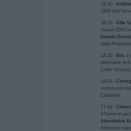
18.30 -
Solbia
1995 dall’Arco
18.20 -
Villa V
classe 2000 in 
Davide Benzo
dalla Pradalu
18.10 -
Bra
, i
allenatore di 
Celle Varazze: 
18:00 -
Corre
centravanti cla
Cittadella.
17.40 -
Chiev
27enne in usci
Aboubakar
B
difensore clas