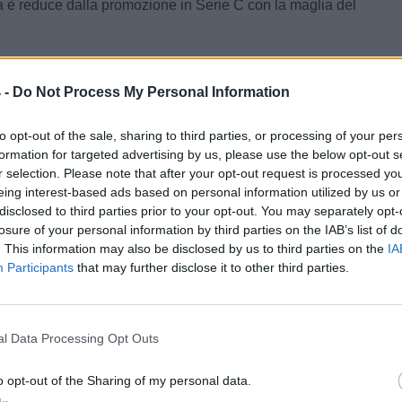
 è reduce dalla promozione in Serie C con la maglia del
o
e
Turris
ci provano per l'attaccante ex Paganese
Monica
, classe 2001.
 -
Do Not Process My Personal Information
tor
, ufficiale la conferma di
Francesco Farina
in
to opt-out of the sale, sharing to third parties, or processing of your per
rotagonista della promozione in Serie D resta alla guida
formation for targeted advertising by us, please use the below opt-out s
one campana.
r selection. Please note that after your opt-out request is processed y
eing interest-based ads based on personal information utilized by us or
l
Iovieno
, esterno della Torres, piace in Serie D: su di lui
disclosed to third parties prior to your opt-out. You may separately opt-
nza, Gravina e Correggese.
losure of your personal information by third parties on the IAB’s list of
. This information may also be disclosed by us to third parties on the
IA
o
, sondaggio per l'attaccante classe '93
Adama Diakite
.
Participants
that may further disclose it to other third parties.
lla
Torres
ha disputato 32 partite nello scorsa stagione
nando tre reti.
zo Tagliarino
, centrocampista classe 2005 della Fidelis
l Data Processing Opt Outs
o all'Alcione Milano.
o opt-out of the Sharing of my personal data.
a
, idea
Giovanni Ignoffo
per la panchina.