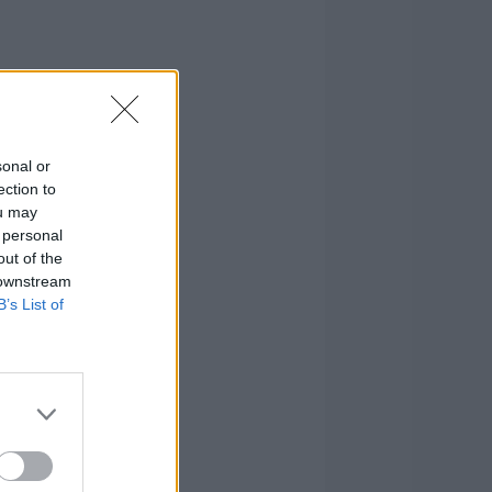
sonal or
ection to
ou may
 personal
out of the
 downstream
B’s List of