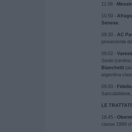
11.08 -
Messi
10.50 -
Afrago
Senese
.
09.30 -
AC
Pa
proveniente da
09.02 -
Varesi
Sesto (centroc
Bianchetti
(al
argentina class
09.00 -
Fideli
Sancataldese, 
LE TRATTATI
18.45 -
Oberm
classe 1999 che