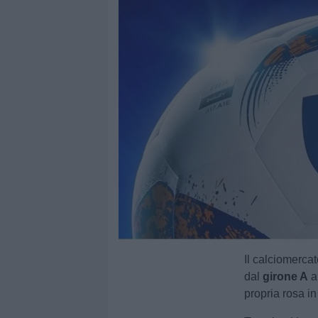
Il calciomercato
dal
girone A
a
propria rosa i