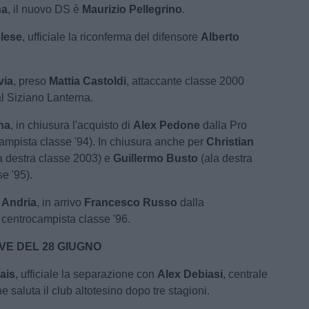
na
, il nuovo DS è
Maurizio Pellegrino
.
lese
, ufficiale la riconferma del difensore
Alberto
via
, preso
Mattia Castoldi
, attaccante classe 2000
l Siziano Lanterna.
na
, in chiusura l'acquisto di
Alex Pedone
dalla Pro
ampista classe '94). In chiusura anche per
Christian
a destra classe 2003) e
Guillermo Busto
(ala destra
e '95).
s Andria
, in arrivo
Francesco Russo
dalla
centrocampista classe '96.
VE DEL 28 GIUGNO
ais
, ufficiale la separazione con
Alex Debiasi
, centrale
 saluta il club altotesino dopo tre stagioni.