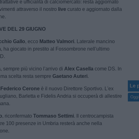
trattative e ufficialità di calciomercato: resta aggiornato
vimenti attraverso il nostro
live
curato e aggiornato dalla
ne.
VE DEL 29 GIUGNO
chio Gallo
, ecco
Matteo Valmori
. Laterale mancino
 ha giocato in prestito al Fossombrone nell'ultimo
 D.
a
, sempre più vicino l'arrivo di
Alex Casella
come DS. In
ima scelta resta sempre
Gaetano Auteri
.
Le p
 Federico Cerone
è il nuovo Direttore Sportivo. L'ex
ugliano, Barletta e Fidelis Andria si occuperà di allestire
Oggi
mana.
o
, riconfermato
Tommaso Settimi
. Il centrocampista
re 100 presenze in Umbria resterà anche nella
ione.