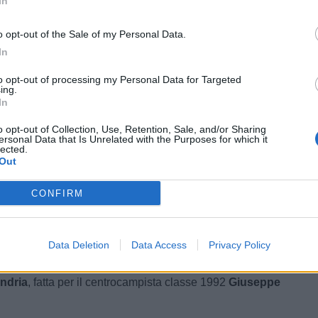
In
 De Pace
, difensore centrale classe 2000, è un nuovo
o opt-out of the Sale of my Personal Data.
Mestre
.
In
ndro Sbaffo
, attaccante classe '90 ex Ascoli e
to opt-out of processing my Personal Data for Targeted
 nuovo giocatore della
Polisportiva Aurora Treia
, club
ing.
esco di promozione in Eccellenza.
In
ese
, ufficiale il rinnovo di
Andrea
Accard
i, difensore
o opt-out of Collection, Use, Retention, Sale, and/or Sharing
ersonal Data that Is Unrelated with the Purposes for which it
0 presenze in Serie B e più di 100 in C.
lected.
Out
ndria
, ufficiale la riconferma di
Andrea Vanegas
,
a colombiano classe 2007.
CONFIRM
se
, forte interesse per il centrocampista classe 2004
tra le parti è stato trovato un accordo, con il giocatore che
Data Deletion
Data Access
Privacy Policy
aspettare per un eventuale chiamata dalla Serie C.
ndria
, fatta per il centrocampista classe 1992
Giuseppe