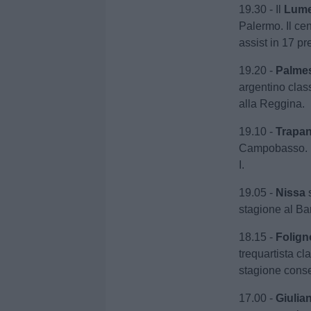
19.30 - Il
Lum
Palermo. Il ce
assist in 17 p
19.20 -
Palme
argentino clas
alla Reggina.
19.10 -
Trapan
Campobasso. N
I.
19.05 -
Nissa
stagione al Bar
18.15 -
Folign
trequartista cl
stagione conse
17.00 -
Giulia