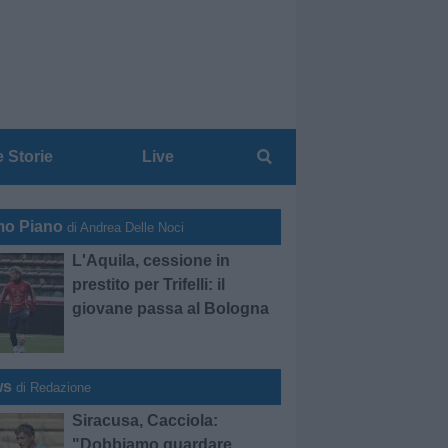
e Storie
Live
mo Piano
di Andrea Delle Noci
L'Aquila, cessione in
prestito per Trifelli: il
giovane passa al Bologna
ws
di Redazione
Siracusa, Cacciola:
"Dobbiamo guardare