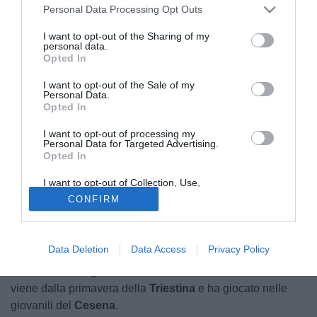
Personal Data Processing Opt Outs
I want to opt-out of the Sharing of my
personal data.
Opted In
I want to opt-out of the Sale of my
Personal Data.
Opted In
© foto di Sarah Furnari/TuttoLegaPro.com
I want to opt-out of processing my
Secondo quanto raccolto dalla nostra redazione, la società
Personal Data for Targeted Advertising.
Opted In
della
Juventus Next Gen
ha avviato le trattative per
aggiudicarsi
Daniel Okolo
della Triestina. Il club di Trieste,
I want to opt-out of Collection, Use,
che giocherà la prossima stagione nel campionato di Serie
Retention, Sale, and/or Sharing of my
CONFIRM
Personal Data that Is Unrelated with the
D, ha fatto esordire la punta centrale di origini nigeriane
Purposes for which it was collected.
Opted Out
nello scorso campionato di
Serie C
.
Data Deletion
Data Access
Privacy Policy
Okolo ha collezionato
10 presenze tra i professionisti
,
arricchite da un gol e due assist. L'attaccante classe 2007
viene dalla primavera della
Triestina
e ha giocato nelle
giovanili del
Cesena
.