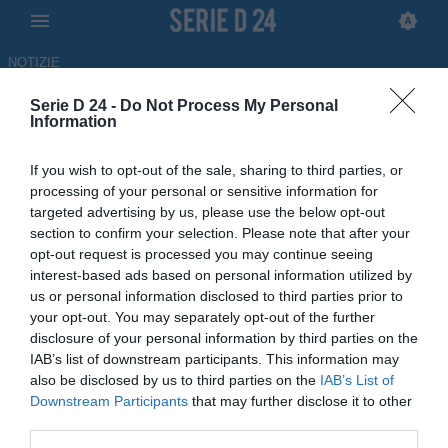
NOTIZIE
Serie D 24 -
Do Not Process My Personal
Triestina, la Juventus Next Gen
Information
avvia le trattative per Daniel
If you wish to opt-out of the sale, sharing to third parties, or
Okolo
processing of your personal or sensitive information for
targeted advertising by us, please use the below opt-out
ULTIM'ORA
section to confirm your selection. Please note that after your
opt-out request is processed you may continue seeing
27.06.2026 14:37 di Redazione
interest-based ads based on personal information utilized by
us or personal information disclosed to third parties prior to
La Juventus ci prova per Daniel Okolo della Triestina, attaccante
your opt-out. You may separately opt-out of the further
classe 2007: avviate le prime trattative tra le parti.
disclosure of your personal information by third parties on the
IAB’s list of downstream participants. This information may
also be disclosed by us to third parties on the
IAB’s List of
Downstream Participants
that may further disclose it to other
third parties.