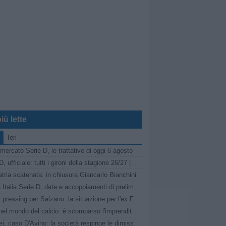
iù lette
Ieri
mercato Serie D, le trattative di oggi 6 agosto
Serie D, ufficiale: tutti i gironi della stagione 26/27 | LIVE
tria scatenata: in chiusura Giancarlo Bianchini
Coppa Italia Serie D, date e accoppiamenti di preliminari e primo turno
Turris, pressing per Salzano: la situazione per l'ex Fasano
Lutto nel mondo del calcio: è scomparso l'imprenditore Carmelo Cogliandro
Pompei, caso D'Avino: la società respinge le dimissioni del Direttore Generale