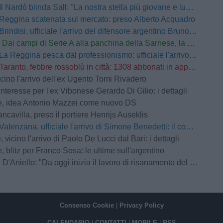
Il Nardò blinda Sall: "La nostra stella più giovane e luminosa sarà pronta a tornare a brillare"
Reggina scatenata sul mercato: preso Alberto Acquadro
Brindisi, ufficiale l'arrivo del difensore argentino Bruno Paladini
Dai campi di Serie A alla panchina della Sarnese, la nuova vita di Schiattarella: "L'umiltà e il duro lavoro sono il mio credo"
La Reggina pesca dal professionismo: ufficiale l'arrivo di Edoardo Lancini
Taranto, febbre rossoblù in città: 1308 abbonati in appena 24 ore
cino l'arrivo dell'ex Ugento Tomi Rivadero
interesse per l'ex Vibonese Gerardo Di Gilio: i dettagli
e, idea Antonio Mazzei come nuovo DS
ancavilla, preso il portiere Henrijs Auseklis
Valenzana, ufficiale l'arrivo di Simone Benedetti: il comunicato
, vicino l'arrivo di Paolo De Lucci dal Bari: i dettagli
, blitz per Franco Sosa: le ultime sull'argentino
 D'Aniello: "Da oggi inizia il lavoro di risanamento del club"
Consenso Cookie
|
Privacy Policy
CALENDARIO
|
CONTATTI
|
MOBILE
|
RSS