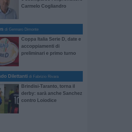
Carmelo Cogliandro
ws
di Gennaro Dimonte
Coppa Italia Serie D, date e
accoppiamenti di
preliminari e primo turno
do Dilettanti
di Fabrizio Rivara
Brindisi-Taranto, torna il
derby: sarà anche Sanchez
contro Loiodice