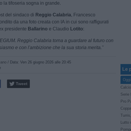
o la tifoseria sogna in grande.
ost del sindaco di
Reggio Calabria
, Francesco
condito da una foto creata con IA in cui sono raffigurati
ex presidente
Ballarino
e Claudio
Lotito
:
IUM. Reggio Calabria torna a guardare al futuro con
siasmo e con l'ambizione che la sua storia merita."
iano
/ Data:
Ven 26 giugno 2026 alle 20:45
e
Le p
Oggi
Tweet
Calcio
Pro Pa