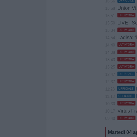
16:56
UFFICIALE
Union Vis 
15:58
15:51
ULTIM'ORA
LIVE | Se
15:50
15:34
ULTIM'ORA
Ladisa: “
14:54
14:40
ULTIM'ORA
14:08
ULTIM'ORA
13:43
ULTIM'ORA
13:25
ULTIM'ORA
12:47
UFFICIALE
12:37
ULTIM'ORA
11:28
UFFICIALE
11:13
UFFICIALE
10:30
ULTIM'ORA
Virtus Fr
10:17
09:40
ULTIM'ORA
Martedì 04 