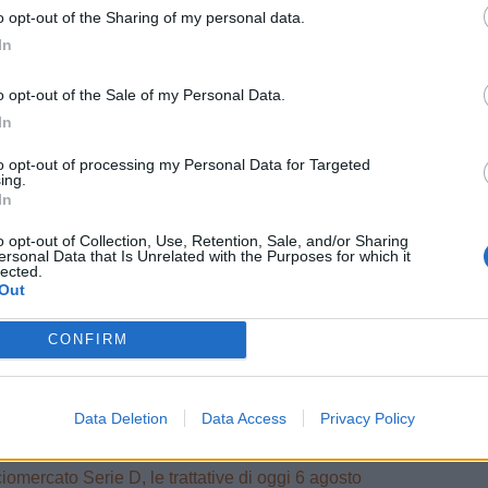
o opt-out of the Sharing of my personal data.
Ancona,
LND, rinviate al
LE
ULTIM'ORA
In
le il cambio di
5 agosto le ammissioni
età: il comunicato
in Serie D: il 6 agosto la
o opt-out of the Sale of my Personal Data.
presentazione dei gironi
In
Cittadella
Ritiri estivi Serie D:
RA
LIVE
to opt-out of processing my Personal Data for Targeted
, il sogno per
il programma dell'estate
ing.
cco è Grégoire
2026 | LIVE
In
o opt-out of Collection, Use, Retention, Sale, and/or Sharing
ersonal Data that Is Unrelated with the Purposes for which it
lected.
Out
izie
CONFIRM
ago
Data Deletion
Data Access
Privacy Policy
Paganese, è fatta per l'arrivo di Giuseppe Sicurella: i dettagli
o: "Tornare ad indossare questa maglia è un'emozione fortissima. Mi ha convinto la serietà della società"
iomercato Serie D, le trattative di oggi 6 agosto