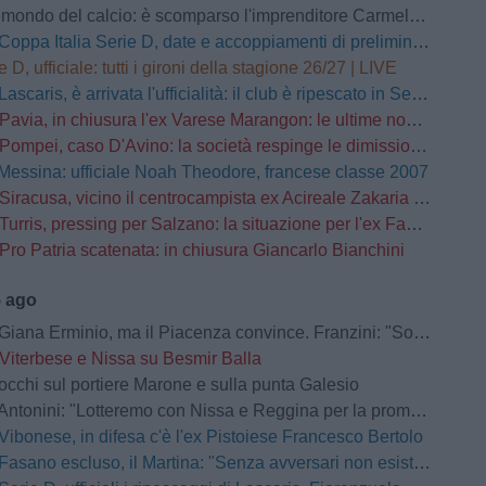
mondo del calcio: è scomparso l'imprenditore Carmelo Cogliandro
Coppa Italia Serie D, date e accoppiamenti di preliminari e primo turno
e D, ufficiale: tutti i gironi della stagione 26/27 | LIVE
Lascaris, è arrivata l'ufficialità: il club è ripescato in Serie D
Pavia, in chiusura l'ex Varese Marangon: le ultime novità
Pompei, caso D'Avino: la società respinge le dimissioni del Direttore Generale
Messina: ufficiale Noah Theodore, francese classe 2007
Siracusa, vicino il centrocampista ex Acireale Zakaria Daqoune
Turris, pressing per Salzano: la situazione per l'ex Fasano
Pro Patria scatenata: in chiusura Giancarlo Bianchini
5 ago
na Erminio, ma il Piacenza convince. Franzini: "Soddisfatto della prestazione"
Viterbese e Nissa su Besmir Balla
occhi sul portiere Marone e sulla punta Galesio
Antonini: "Lotteremo con Nissa e Reggina per la promozione"
Vibonese, in difesa c'è l'ex Pistoiese Francesco Bertolo
Fasano escluso, il Martina: "Senza avversari non esistono grandi storie"