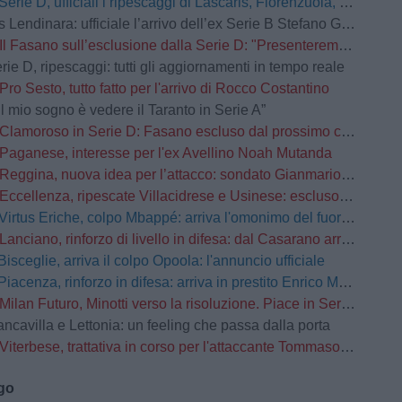
Serie D, ufficiali i ripescaggi di Lascaris, Fiorenzuola, Castellanzese, Grassina, Derthona e Tropical Coriano
Lendinara: ufficiale l’arrivo dell’ex Serie B Stefano Giacomelli
Il Fasano sull’esclusione dalla Serie D: "Presenteremo ricorso d’urgenza”
rie D, ripescaggi: tutti gli aggiornamenti in tempo reale
Pro Sesto, tutto fatto per l'arrivo di Rocco Costantino
Il mio sogno è vedere il Taranto in Serie A”
Clamoroso in Serie D: Fasano escluso dal prossimo campionato
Paganese, interesse per l'ex Avellino Noah Mutanda
Reggina, nuova idea per l’attacco: sondato Gianmario Comi
Eccellenza, ripescate Villacidrese e Usinese: escluso l'Olbia
Virtus Eriche, colpo Mbappé: arriva l'omonimo del fuoriclasse del Real Madrid
Lanciano, rinforzo di livello in difesa: dal Casarano arriva Alessio Barone
Bisceglie, arriva il colpo Opoola: l'annuncio ufficiale
Piacenza, rinforzo in difesa: arriva in prestito Enrico Manzi dal Torino
Milan Futuro, Minotti verso la risoluzione. Piace in Serie C
ancavilla e Lettonia: un feeling che passa dalla porta
Viterbese, trattativa in corso per l'attaccante Tommaso Busatto
ago