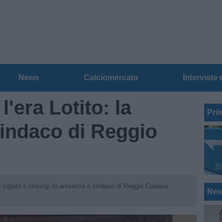
News
Calciomercato
Interviste 
l'era Lotito: la
Pri
indaco di Reggio
o siglato il closing: lo annuncia il sindaco di Reggio Calabria
Ne