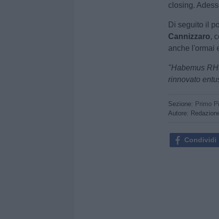
closing. Adess
Di seguito il p
Cannizzaro
, 
anche l'ormai 
"Habemus RHEG
rinnovato entu
Sezione:
Primo P
Autore: Redazion
Condividi