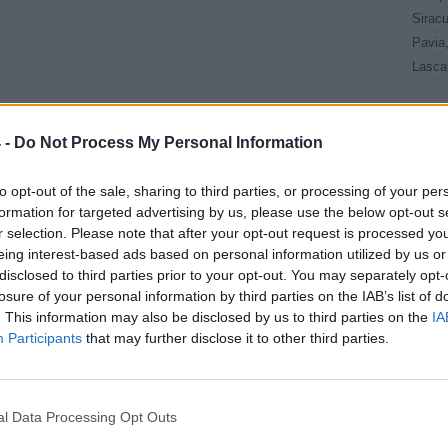
 -
Do Not Process My Personal Information
tizie - Primo Piano
rie D, ufficiale:
Lascaris, è
to opt-out of the sale, sharing to third parties, or processing of your per
UFFICIALE
formation for targeted advertising by us, please use the below opt-out s
 gironi della
arrivata l'ufficialità: il club
r selection. Please note that after your opt-out request is processed y
ne 26/27 | LIVE
è ripescato in Serie D
eing interest-based ads based on personal information utilized by us or
Pompei, caso
Clamoroso in
RA
ULTIM'ORA
disclosed to third parties prior to your opt-out. You may separately opt-
o: la società
Serie D: Fasano escluso
losure of your personal information by third parties on the IAB’s list of
. This information may also be disclosed by us to third parties on the
IA
ge le dimissioni
dal prossimo
Participants
that may further disclose it to other third parties.
Generale
campionato
Paganese,
Ternana,
RA
UFFICIALE
sse per l'ex
(ri)ecco Falletti:
l Data Processing Opt Outs
ino Noah Mutanda
"Contento di essere qui.
Ritrovo vari compagni"