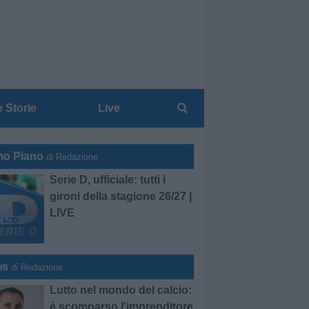
e Storie
Live
mo Piano
di Redazione
Serie D, ufficiale: tutti i
gironi della stagione 26/27 |
LIVE
ws
di Redazione
Lutto nel mondo del calcio:
è scomparso l'imprenditore