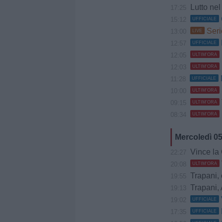
Lutto nel 
17:25
15:12
UFFICIALE
Seri
13:00
LIVE
12:57
UFFICIALE
12:05
ULTIM'ORA
12:03
ULTIM'ORA
11:28
UFFICIALE
10:00
ULTIM'ORA
09:15
ULTIM'ORA
08:34
ULTIM'ORA
Mercoledì 0
Vince la Gia
22:27
20:08
ULTIM'ORA
Trapani, 
19:55
Trapani, 
19:13
19:02
UFFICIALE
17:35
UFFICIALE