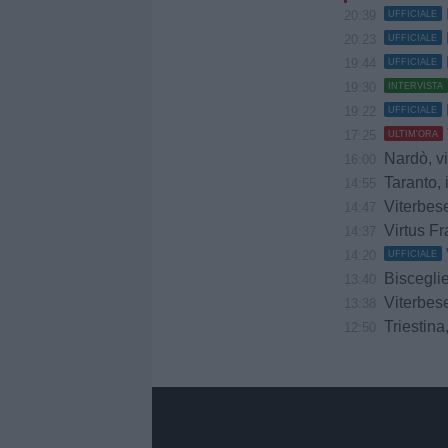
20:39
UFFICIALE
20:23
UFFICIALE
19:44
UFFICIALE
19:30
INTERVISTA
19:22
UFFICIALE
17:25
ULTIM'ORA
Nardò, vi
16:00
Taranto, 
14:55
Viterbes
14:47
Virtus Fr
14:37
14:20
UFFICIALE
Bisceglie
13:40
Viterbese
13:38
Triestina,
12:50