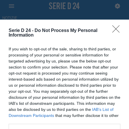
NOTIZIE
Serie D 24 -
Do Not Process My Personal
Milazzo, il comunicato ufficiale
Information
sulla nuova proprietà
If you wish to opt-out of the sale, sharing to third parties, or
processing of your personal or sensitive information for
30.06.2026 09:14 di
Filippo Rossi
targeted advertising by us, please use the below opt-out
section to confirm your selection. Please note that after your
Dopo settimane di estenuanti trattative ora non ci sono più indugi:
opt-out request is processed you may continue seeing
la SS Milazzo ha un nuovo presidente e un'inedita organizzazione
interest-based ads based on personal information utilized by
us or personal information disclosed to third parties prior to
your opt-out. You may separately opt-out of the further
disclosure of your personal information by third parties on the
IAB’s list of downstream participants. This information may
also be disclosed by us to third parties on the
IAB’s List of
Downstream Participants
that may further disclose it to other
third parties.