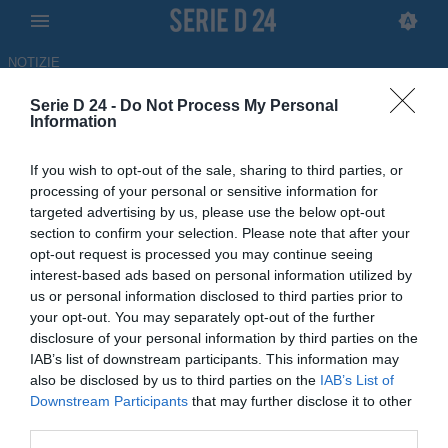
NOTIZIE
Serie D 24 -
Do Not Process My Personal
Messina, il nuovo DS è
Information
Maurizio Pellegrino
If you wish to opt-out of the sale, sharing to third parties, or
processing of your personal or sensitive information for
29.06.2026 11:08 di Redazione
targeted advertising by us, please use the below opt-out
section to confirm your selection. Please note that after your
Maurizio Pellegrino riparte dal Messina. Sarà lui il nuovo DS dei
opt-out request is processed you may continue seeing
siciliani: "Orgoglioso di sposare questo progetto. Ci aspetta un
interest-based ads based on personal information utilized by
lavoro impegnativo"
us or personal information disclosed to third parties prior to
your opt-out. You may separately opt-out of the further
disclosure of your personal information by third parties on the
IAB’s list of downstream participants. This information may
also be disclosed by us to third parties on the
IAB’s List of
Downstream Participants
that may further disclose it to other
third parties.