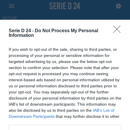
NOTIZIE
Serie D 24 -
Do Not Process My Personal
Andrea Caponi annuncia
Information
l'addio al Pontedera: "Mi hanno
If you wish to opt-out of the sale, sharing to third parties, or
detto che potevo trovare
processing of your personal or sensitive information for
targeted advertising by us, please use the below opt-out
un'altra squadra"
section to confirm your selection. Please note that after your
opt-out request is processed you may continue seeing
30.06.2026 12:47 di
Filippo Rossi
interest-based ads based on personal information utilized by
us or personal information disclosed to third parties prior to
Dopo le polemiche dell’ultimo periodo Andrea Caponi ha rilasciato
your opt-out. You may separately opt-out of the further
alcune dichiarazioni riguardante il suo addio al Pontedera
disclosure of your personal information by third parties on the
IAB’s list of downstream participants. This information may
also be disclosed by us to third parties on the
IAB’s List of
Downstream Participants
that may further disclose it to other
third parties.