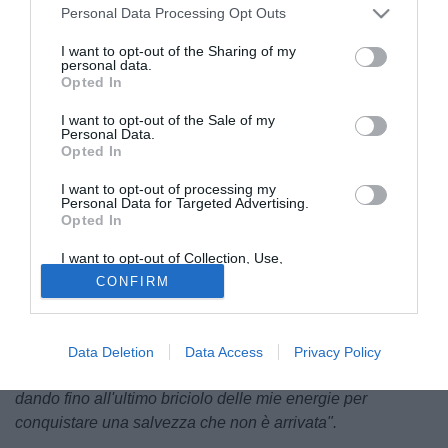
Personal Data Processing Opt Outs
I want to opt-out of the Sharing of my
personal data.
Opted In
I want to opt-out of the Sale of my
Personal Data.
Opted In
© foto di Gianni Mattonai
I want to opt-out of processing my
Personal Data for Targeted Advertising.
Sulle sue pagine social, Andrea Caponi ha rilasciato
Opted In
alcune dichiarazioni sul suo futuro e sulle decisioni
intraprese nell'ultimo periodo relative al Pontedera.
"Puoi
I want to opt-out of Collection, Use,
Retention, Sale, and/or Sharing of my
trovare un'altra squadra. Il progetto è cambiato
".
Sono
CONFIRM
Personal Data that Is Unrelated with the
Purposes for which it was collected.
tornato a Gennaio con una stretta di mano e una promessa
Opted Out
per il futuro, me ne vado ora con una frase che per me ora
è una pugnalata nel petto. L'avevo immaginata diversa la
Data Deletion
Data Access
Privacy Policy
mia seconda vita al Pontedera. Sono tornato a Gennaio
dando fino all'ultimo briciolo delle mie energie per
conquistare una salvezza che non è arrivata".