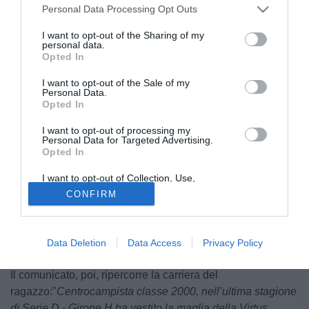
Personal Data Processing Opt Outs
I want to opt-out of the Sharing of my
personal data.
Opted In
I want to opt-out of the Sale of my
Personal Data.
Opted In
© foto di Fidelis Andria
I want to opt-out of processing my
Personal Data for Targeted Advertising.
Ve l'avevamo
anticipato
e adesso è ufficiale: la
Fidelis
Opted In
Andria
può riabracciare il centrocampista classe 2000
I want to opt-out of Collection, Use,
Angelo
Bonavolontà
. Di seguito il comunicato del club
Retention, Sale, and/or Sharing of my
CONFIRM
Personal Data that Is Unrelated with the
biancazzurro: "
La Fidelis Andria è lieta di comunicare di
Purposes for which it was collected.
aver definito l’accordo per il diritto delle prestazioni
Opted Out
sportive del calciatore Angelo Bonavolontà per la stagione
Data Deletion
Data Access
Privacy Policy
sportiva 2026/27"
.
Il comunicato, poi, ripercorre la carriera del
ragazzo:"
Centrocampista classe 2000, nell’ultima stagione
di Serie D - Girone H ha vestito la maglia della Virtus