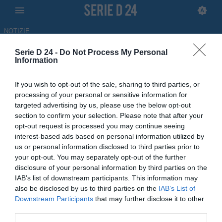
NOTIZIE
Serie D 24 -
Do Not Process My Personal
Fidelis Andria, adesso è
Information
ufficiale: torna Angelo
If you wish to opt-out of the sale, sharing to third parties, or
Bonavolontà
processing of your personal or sensitive information for
targeted advertising by us, please use the below opt-out
UFFICIALE
section to confirm your selection. Please note that after your
opt-out request is processed you may continue seeing
16.06.2026 15:09 di Redazione
Fonte:
Comunicato ufficiale Fidelis Andria
interest-based ads based on personal information utilized by
us or personal information disclosed to third parties prior to
your opt-out. You may separately opt-out of the further
Il centrocampista classe 2000, biancazzurro anche in Serie C, è
disclosure of your personal information by third parties on the
tonato nel club pugliese: il comunicato ufficiale del club
IAB’s list of downstream participants. This information may
also be disclosed by us to third parties on the
IAB’s List of
Downstream Participants
that may further disclose it to other
third parties.