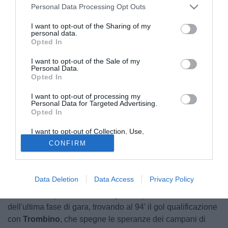
Personal Data Processing Opt Outs
I want to opt-out of the Sharing of my
personal data.
Opted In
I want to opt-out of the Sale of my
Personal Data.
Opted In
Un gol di Trombino in pieno recupero evita i tempi
I want to opt-out of processing my
supplementari al
Taranto
, regalando agli uomini di
Personal Data for Targeted Advertising.
Opted In
Danucci il pass per la
finale playoff
di Eccellenza, dove i
pugliesi affronteranno il
Gladiator
.
I want to opt-out of Collection, Use,
Retention, Sale, and/or Sharing of my
CONFIRM
Personal Data that Is Unrelated with the
Partita ricca di emozioni ad Apice, con i padroni di casa
Purposes for which it was collected.
capaci di riequilibrare il risultato dell'andata grazie al calcio
Opted Out
di rigore trasformato da
Colarusso
e al raddoppio firmato
Data Deletion
Data Access
Privacy Policy
da
Schinnea
nella ripresa. Dopo un avvio shock del
secondo tempo, il Taranto reagisce e prende il controllo
dell'ultima fase di gara, trovando al 94' il gol qualificazione
con
Trombino
, che spegne le speranze dei campani di