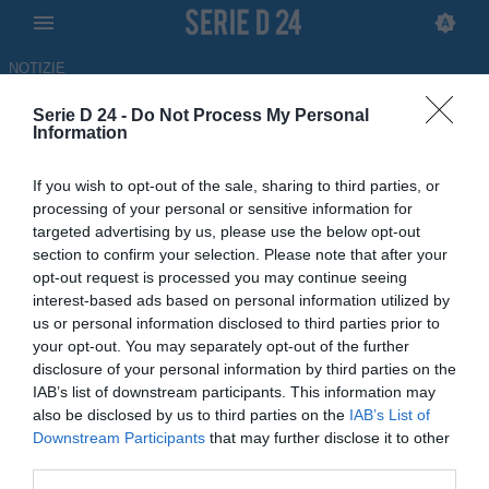
NOTIZIE
Serie D 24 -
Do Not Process My Personal
Taranto, Danucci: "Arbitraggio
Information
pessimo, abbiamo sprecato
If you wish to opt-out of the sale, sharing to third parties, or
l'impossibile"
processing of your personal or sensitive information for
targeted advertising by us, please use the below opt-out
31.05.2026 18:49 di
Vincenzo Antonazzo
section to confirm your selection. Please note that after your
opt-out request is processed you may continue seeing
interest-based ads based on personal information utilized by
Le dichiarazioni di Ciro Danucci e Nicola Loiodice al termine di
us or personal information disclosed to third parties prior to
Apice-Taranto, semifinale di ritorno degli spareggi nazionali di
your opt-out. You may separately opt-out of the further
Eccellenza.
disclosure of your personal information by third parties on the
IAB’s list of downstream participants. This information may
also be disclosed by us to third parties on the
IAB’s List of
Downstream Participants
that may further disclose it to other
third parties.