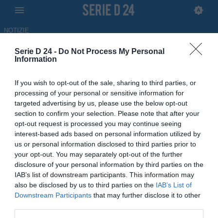
NOTIZIE
Serie D 24 -
Do Not Process My Personal
Foggia, idea Emilio Longo per
Information
la panchina rossonera
If you wish to opt-out of the sale, sharing to third parties, or
processing of your personal or sensitive information for
29.05.2026 16:15 di
Antonino Iorfida
targeted advertising by us, please use the below opt-out
section to confirm your selection. Please note that after your
Foggia, si riparte: idea Emilio Longo per la panchina rossonera,
opt-out request is processed you may continue seeing
l'ex Picerno è un profilo molto importante per la Serie C
interest-based ads based on personal information utilized by
us or personal information disclosed to third parties prior to
your opt-out. You may separately opt-out of the further
disclosure of your personal information by third parties on the
IAB’s list of downstream participants. This information may
also be disclosed by us to third parties on the
IAB’s List of
Downstream Participants
that may further disclose it to other
third parties.