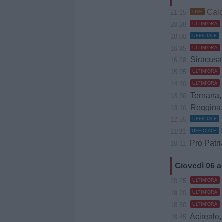
Calc
21:15
LIVE
20:28
ULTIM'ORA
18:00
UFFICIALE
16:45
ULTIM'ORA
Siracusa, Caccio
16:28
15:05
ULTIM'ORA
14:20
ULTIM'ORA
Ternana, B
13:30
Reggina, 
13:10
12:55
UFFICIALE
11:31
UFFICIALE
Pro Patria, 
10:11
Giovedì 06 
20:25
ULTIM'ORA
19:20
ULTIM'ORA
18:50
ULTIM'ORA
Acireale, Cociman
18:45