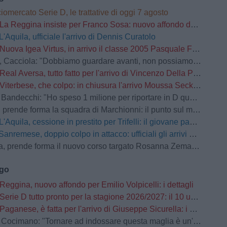
iomercato Serie D, le trattative di oggi 7 agosto
La Reggina insiste per Franco Sosa: nuovo affondo del club amaranto
L'Aquila, ufficiale l'arrivo di Dennis Curatolo
Nuova Igea Virtus, in arrivo il classe 2005 Pasquale Faccetti
la: "Dobbiamo guardare avanti, non possiamo prenderci carico di quello che è successo lo scorso anno"
Real Aversa, tutto fatto per l'arrivo di Vincenzo Della Pietra
Viterbese, che colpo: in chiusura l'arrivo Moussa Seck Ndoye dal Livorno
andecchi: "Ho speso 1 milione per riportare in D questa società"
prende forma la squadra di Marchionni: il punto sul mercato
L'Aquila, cessione in prestito per Trifelli: il giovane passa al Bologna
Sanremese, doppio colpo in attacco: ufficiali gli arrivi di Ganz e Klimavičius
prende forma il nuovo corso targato Rosanna Zema: la conferenza stampa
ago
Reggina, nuovo affondo per Emilio Volpicelli: i dettagli
Serie D tutto pronto per la stagione 2026/2027: il 10 usciranno i calendari
Paganese, è fatta per l'arrivo di Giuseppe Sicurella: i dettagli
o: "Tornare ad indossare questa maglia è un'emozione fortissima. Mi ha convinto la serietà della società"