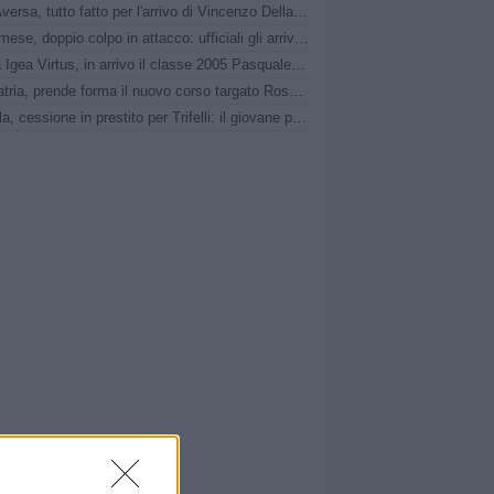
Real Aversa, tutto fatto per l'arrivo di Vincenzo Della Pietra
Sanremese, doppio colpo in attacco: ufficiali gli arrivi di Ganz e Klimavičius
Nuova Igea Virtus, in arrivo il classe 2005 Pasquale Faccetti
Pro Patria, prende forma il nuovo corso targato Rosanna Zema: la conferenza stampa
L'Aquila, cessione in prestito per Trifelli: il giovane passa al Bologna