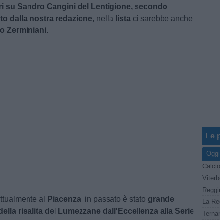
ieri su Sandro Cangini del Lentigione, secondo
to dalla nostra redazione
, nella
lista
ci sarebbe anche
lo Zerminiani
.
Le p
Oggi
Calcio
attualmente al
Piacenza
, in passato è stato
grande
ella risalita del Lumezzane dall'Eccellenza alla Serie