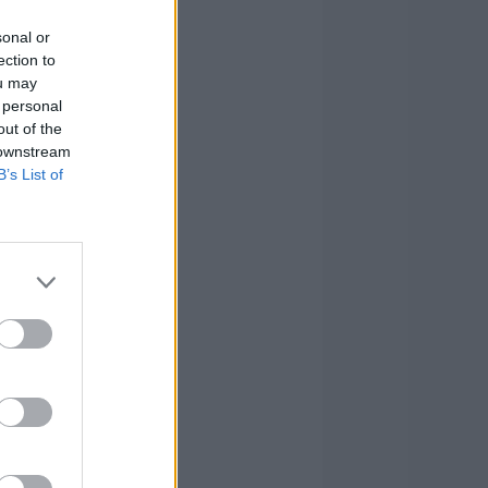
sonal or
ection to
ou may
 personal
out of the
 downstream
B’s List of