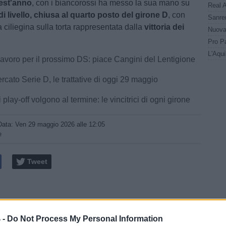
est'anno
, con i biancorossi ha messo la sua mano su
i livello, chiusa al quarto posto del girone D
, con
a ciliegina sulla torta rappresentata dalla
vittoria dei
lavoro per il prossimo DS: piace Cangini del Lentigione
cato Serie D, le trattative di oggi 29 maggio
i play-off volgono al termine: le vincitrici di ogni girone
Data:
Ven 29 maggio 2026 alle 12:05
e
Tweet
 -
Do Not Process My Personal Information