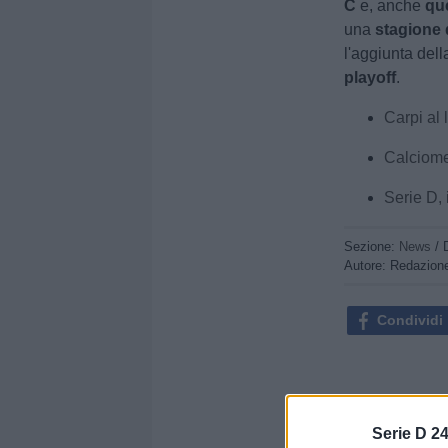
C
e, anche
qu
una
stagione d
l'aggiunta dell
playoff
.
Carpi al 
Calciomer
Serie D, 
Sezione:
News
/ 
Autore: Redazion
Condividi
Serie D 24