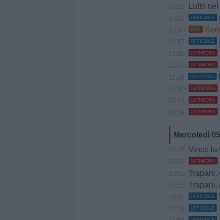
Lutto nel 
17:25
15:12
UFFICIALE
Seri
13:00
LIVE
12:57
UFFICIALE
12:05
ULTIM'ORA
12:03
ULTIM'ORA
11:28
UFFICIALE
10:00
ULTIM'ORA
09:15
ULTIM'ORA
08:34
ULTIM'ORA
Mercoledì 0
Vince la Gia
22:27
20:08
ULTIM'ORA
Trapani, 
19:55
Trapani, 
19:13
19:02
UFFICIALE
17:35
UFFICIALE
UFFICIALE