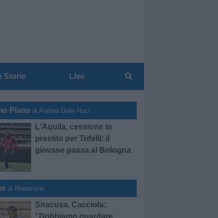
e Storie
Live
mo Piano
di Andrea Delle Noci
L'Aquila, cessione in
prestito per Trifelli: il
giovane passa al Bologna
ws
di Redazione
Siracusa, Cacciola:
"Dobbiamo guardare