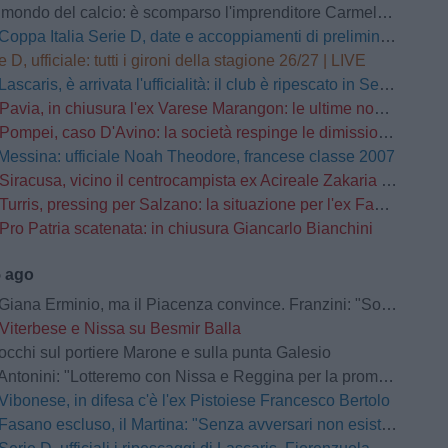
mondo del calcio: è scomparso l'imprenditore Carmelo Cogliandro
Coppa Italia Serie D, date e accoppiamenti di preliminari e primo turno
e D, ufficiale: tutti i gironi della stagione 26/27 | LIVE
Lascaris, è arrivata l'ufficialità: il club è ripescato in Serie D
Pavia, in chiusura l'ex Varese Marangon: le ultime novità
Pompei, caso D'Avino: la società respinge le dimissioni del Direttore Generale
Messina: ufficiale Noah Theodore, francese classe 2007
Siracusa, vicino il centrocampista ex Acireale Zakaria Daqoune
Turris, pressing per Salzano: la situazione per l'ex Fasano
Pro Patria scatenata: in chiusura Giancarlo Bianchini
5 ago
na Erminio, ma il Piacenza convince. Franzini: "Soddisfatto della prestazione"
Viterbese e Nissa su Besmir Balla
occhi sul portiere Marone e sulla punta Galesio
Antonini: "Lotteremo con Nissa e Reggina per la promozione"
Vibonese, in difesa c'è l'ex Pistoiese Francesco Bertolo
Fasano escluso, il Martina: "Senza avversari non esistono grandi storie"