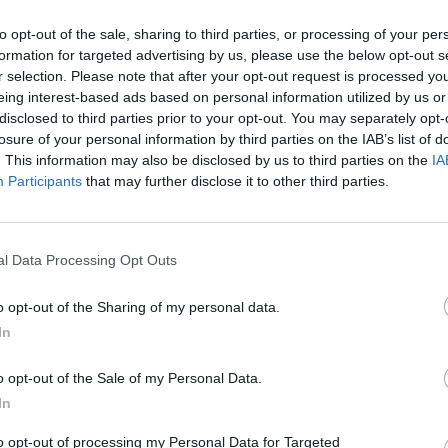
to opt-out of the sale, sharing to third parties, or processing of your per
formation for targeted advertising by us, please use the below opt-out s
r selection. Please note that after your opt-out request is processed y
eing interest-based ads based on personal information utilized by us or
disclosed to third parties prior to your opt-out. You may separately opt-
losure of your personal information by third parties on the IAB’s list of
. This information may also be disclosed by us to third parties on the
IA
tizie - News
Participants
that may further disclose it to other third parties.
sa, Cacciola:
Ternana, Bandecchi: "Ho
iamo guardare
speso 1 milione per
l Data Processing Opt Outs
, non possiamo
riportare in D questa
co di quello che è
società"
o opt-out of the Sharing of my personal data.
corso anno"
In
na, prende forma
Pro Patria, prende forma
adra di
il nuovo corso targato
o opt-out of the Sale of my Personal Data.
onni: il punto sul
Rosanna Zema: la
In
conferenza stampa
to opt-out of processing my Personal Data for Targeted