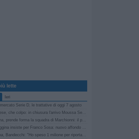
iù lette
Ieri
mercato Serie D, le trattative di oggi 7 agosto
Viterbese, che colpo: in chiusura l'arrivo Moussa Seck Ndoye dal Livorno
Reggina, prende forma la squadra di Marchionni: il punto sul mercato
La Reggina insiste per Franco Sosa: nuovo affondo del club amaranto
Ternana, Bandecchi: "Ho speso 1 milione per riportare in D questa società"