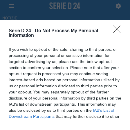
NOTIZIE
Serie D 24 -
Do Not Process My Personal
Vado-Barletta 2-0, i liguri
Information
staccano il pass per la finale: il
If you wish to opt-out of the sale, sharing to third parties, or
tabellino della partita
processing of your personal or sensitive information for
targeted advertising by us, please use the below opt-out
LIVE
section to confirm your selection. Please note that after your
opt-out request is processed you may continue seeing
30.05.2026 16:00 di
Loris Berretta
interest-based ads based on personal information utilized by
us or personal information disclosed to third parties prior to
Il Vado batte il Barletta per 2-0 grazie alle reti di Vita e Pisanu: i
your opt-out. You may separately opt-out of the further
liguri volano in finale di Poule Scudetto
disclosure of your personal information by third parties on the
IAB’s list of downstream participants. This information may
also be disclosed by us to third parties on the
IAB’s List of
Downstream Participants
that may further disclose it to other
third parties.