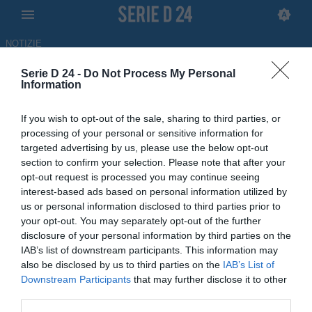
NOTIZIE
Serie D 24 -
Do Not Process My Personal
Nissa, si riparte dai
Information
protagonisti: ufficiali le
If you wish to opt-out of the sale, sharing to third parties, or
conferme di Terranova,
processing of your personal or sensitive information for
targeted advertising by us, please use the below opt-out
Rapisarda e Cusumano
section to confirm your selection. Please note that after your
opt-out request is processed you may continue seeing
31.05.2026 09:28 di
Tommaso Cagno
interest-based ads based on personal information utilized by
us or personal information disclosed to third parties prior to
Il club biancoscudato blinda tre pedine fondamentali della scorsa
your opt-out. You may separately opt-out of the further
stagione: continuità, esperienza e qualità in vista del campionato
disclosure of your personal information by third parties on the
2026-2027
IAB’s list of downstream participants. This information may
also be disclosed by us to third parties on the
IAB’s List of
Downstream Participants
that may further disclose it to other
third parties.