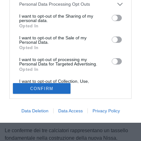
Personal Data Processing Opt Outs
I want to opt-out of the Sharing of my
personal data.
Opted In
I want to opt-out of the Sale of my
Personal Data.
Opted In
I want to opt-out of processing my
Personal Data for Targeted Advertising.
La
Nissa
riparte dalle sue certezze. Dopo aver gettato le
Opted In
basi per la nuova stagione, il club biancoscudato ha
ufficializzato le prime importanti riconferme in vista del
I want to opt-out of Collection, Use,
Retention, Sale, and/or Sharing of my
campionato 2026-2027, blindando tre dei protagonisti
CONFIRM
Personal Data that Is Unrelated with the
Purposes for which it was collected.
dell'ultima annata:
Francesco Rapisarda, Francesco
Opted Out
Cusumano
e
Pietro Terranova
. Un segnale chiaro della
volontà della società di dare continuità al progetto tecnico
Data Deletion
Data Access
Privacy Policy
avviato da Francesco Di Gaetano.
Le conferme dei tre calciatori rappresentano un tassello
fondamentale nella costruzione della nuova Nissa.