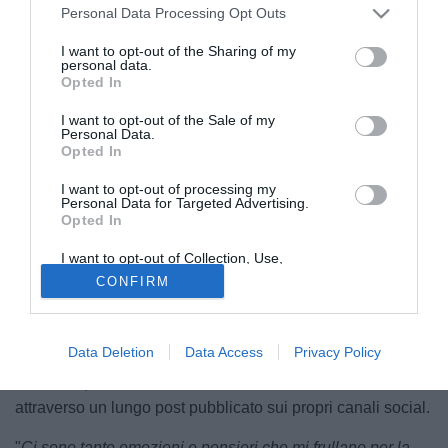
Personal Data Processing Opt Outs
I want to opt-out of the Sharing of my
personal data.
Opted In
I want to opt-out of the Sale of my
Personal Data.
Opted In
I want to opt-out of processing my
Dopo una stagione e mezzo in biancorosso,
Federico
Personal Data for Targeted Advertising.
Opted In
Angiulli
lascia il
Teramo
. Cinquantasei le presenze
collezionate nell'arco degli ultimi due campionati dal
I want to opt-out of Collection, Use,
centrocampista che, secondo quanto raccolto dalla nostra
Retention, Sale, and/or Sharing of my
CONFIRM
Personal Data that Is Unrelated with the
redazione, è seguito adesso da
Giulianova
e
Lanciano
in
Purposes for which it was collected.
Opted Out
vista della prossima stagione.
Data Deletion
Data Access
Privacy Policy
Reduce dalla
vittoria dei playoff del girone F
con gli
abruzzesi, l'ex Avellino ha ufficializzato il suo
addio
attraverso un lungo post pubblicato sui propri canali social.
"
Ci sono tante emozioni e pensieri che mi frullano per la