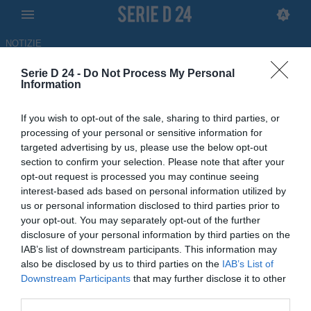
NOTIZIE
Serie D 24 -
Do Not Process My Personal
Angiulli saluta il Teramo: sulle
Information
sue tracce Giulianova e
If you wish to opt-out of the sale, sharing to third parties, or
Lanciano
processing of your personal or sensitive information for
targeted advertising by us, please use the below opt-out
ULTIM'ORA
section to confirm your selection. Please note that after your
opt-out request is processed you may continue seeing
30.05.2026 13:52 di Redazione
interest-based ads based on personal information utilized by
us or personal information disclosed to third parties prior to
Con un lungo post pubblicato sui propri canali social, Federico
your opt-out. You may separately opt-out of the further
Angiulli ha salutato il Teramo dopo aver collezionato cinquantasei
disclosure of your personal information by third parties on the
presenze in biancorosso.
IAB’s list of downstream participants. This information may
also be disclosed by us to third parties on the
IAB’s List of
Downstream Participants
that may further disclose it to other
third parties.