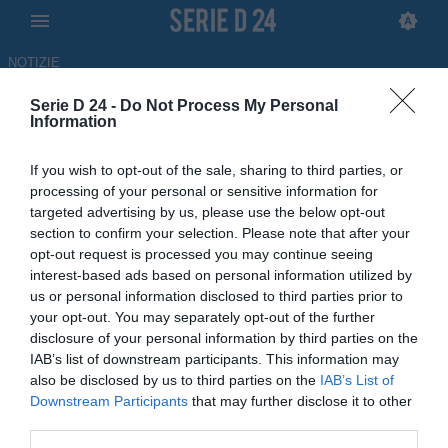
NOTIZIE
Serie D 24 -
Do Not Process My Personal
Savoia, tutto fatto con
Information
Formisano: firma prevista nelle
If you wish to opt-out of the sale, sharing to third parties, or
prossime ore
processing of your personal or sensitive information for
targeted advertising by us, please use the below opt-out
29.05.2026 15:15 di
Antonino Iorfida
section to confirm your selection. Please note that after your
opt-out request is processed you may continue seeing
interest-based ads based on personal information utilized by
Savoia, si inizia a programmare il futuro: dopo la nomina di
us or personal information disclosed to third parties prior to
Mignemi è tutto fatto con l'allenatore ex Livorno Alessandro
your opt-out. You may separately opt-out of the further
Formisano
disclosure of your personal information by third parties on the
IAB’s list of downstream participants. This information may
also be disclosed by us to third parties on the
IAB’s List of
Downstream Participants
that may further disclose it to other
third parties.