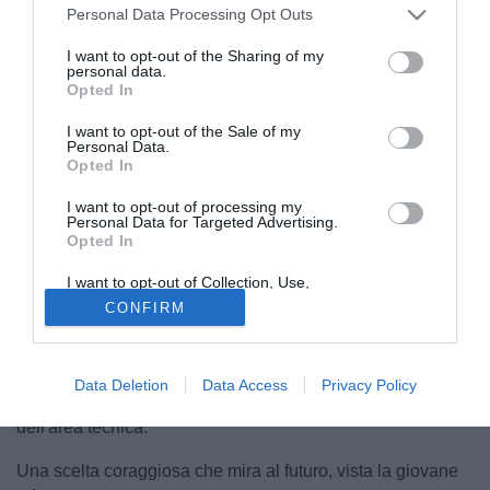
Personal Data Processing Opt Outs
I want to opt-out of the Sharing of my
personal data.
Opted In
I want to opt-out of the Sale of my
Personal Data.
Opted In
Savoia
, dopo la vittoria del campionato di
Serie D girone
I
I want to opt-out of processing my
è tempo di riflessioni e programmazione. La società
Personal Data for Targeted Advertising.
Opted In
campana ha già annunciato l'arrivo di
Mignemi
, è lui il
nuovo
Direttore Sportivo
dopo l'addio di
Mazzei
. Le
I want to opt-out of Collection, Use,
novità, però, non si fermano qui; il club di
Matachione
,
Retention, Sale, and/or Sharing of my
CONFIRM
Personal Data that Is Unrelated with the
infatti, secondo quanto raccolto dalla nostra redazione è
Purposes for which it was collected.
Opted Out
vicinissimo a formalizzare altri due innesti: Alessandro
Formisano
sarà il nuovo allenatore e firmerà un contratto
Data Deletion
Data Access
Privacy Policy
annuale, mentre
Chiavaro
diventerà il nuovo responsabile
dell'area tecnica.
Una scelta coraggiosa che mira al futuro, vista la giovane