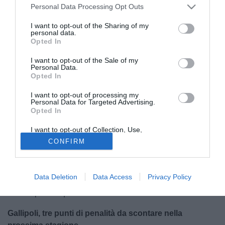
Personal Data Processing Opt Outs
I want to opt-out of the Sharing of my
personal data.
Opted In
I want to opt-out of the Sale of my
Personal Data.
Opted In
Non c'è pace per il
Gallipoli
, che dopo la retrocessione
I want to opt-out of processing my
arrivata al termine del campionato di Eccellenza, deve fare
Personal Data for Targeted Advertising.
i conti anche con
una penalizzazione che le gravita sulla
Opted In
testa
, nel corso della prossima stagione. I salentini hanno
I want to opt-out of Collection, Use,
concluso il loro campionato al diciassettesimo posto, con
Retention, Sale, and/or Sharing of my
CONFIRM
Personal Data that Is Unrelated with the
27 punti in 36 giornate e la retrocessione diretta in
Purposes for which it was collected.
Promozione
. Una stagione molto negativa per la squadra,
Opted Out
che ha concluso la stagione con
William da Silva
in
Data Deletion
Data Access
Privacy Policy
panchina. Una stagione che, però, riserva ancora
pessime
notizie
per la squadra salentina.
Gallipoli, tre punti di penalità da scontare nella