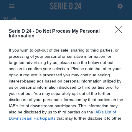
NOTIZIE
Serie D 24 -
Do Not Process My Personal
Gallipoli, piove sul bagnato:
Information
dopo la retrocessione arriva la
If you wish to opt-out of the sale, sharing to third parties, or
penalizzazione
processing of your personal or sensitive information for
targeted advertising by us, please use the below opt-out
20.05.2026 16:54 di
Francesco Alessandro
section to confirm your selection. Please note that after your
Balducci
opt-out request is processed you may continue seeing
interest-based ads based on personal information utilized by
Il Gallipoli inizierà la prossima stagione con una penalità di tre punti
us or personal information disclosed to third parties prior to
da scontare nel campionato di Promozione pugliese
your opt-out. You may separately opt-out of the further
disclosure of your personal information by third parties on the
IAB’s list of downstream participants. This information may
also be disclosed by us to third parties on the
IAB’s List of
Downstream Participants
that may further disclose it to other
third parties.