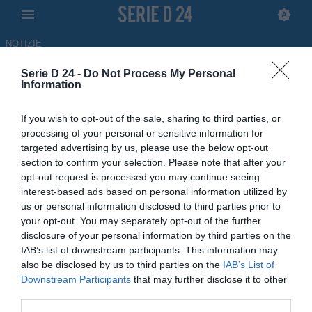
NOTIZIE
Serie D 24 -
Do Not Process My Personal
Musa: "Foggia? Rifarei questa
Information
scelta. Da gennaio poco
If you wish to opt-out of the sale, sharing to third parties, or
equilibrio"
processing of your personal or sensitive information for
targeted advertising by us, please use the below opt-out
INTERVISTA
section to confirm your selection. Please note that after your
opt-out request is processed you may continue seeing
04.07.2026 09:00 di
Rocco Cristarella
interest-based ads based on personal information utilized by
us or personal information disclosed to third parties prior to
L'ex direttore sportivo del Foggia è intervenuto a SerieD24 per fare
your opt-out. You may separately opt-out of the further
il punto della situazione: dalla stagione con i pugliesi al futuro
disclosure of your personal information by third parties on the
IAB’s list of downstream participants. This information may
also be disclosed by us to third parties on the
IAB’s List of
Downstream Participants
that may further disclose it to other
third parties.