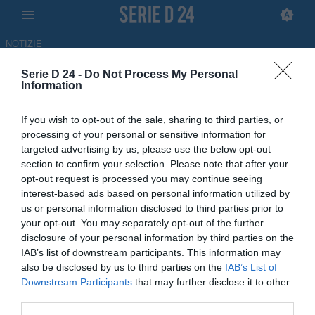
NOTIZIE
Serie D 24 -
Do Not Process My Personal
Taranto, ufficiale l'arrivo in
Information
panchina di Alberto Giuliatto
If you wish to opt-out of the sale, sharing to third parties, or
processing of your personal or sensitive information for
UFFICIALE
targeted advertising by us, please use the below opt-out
03.07.2026 14:00 di Redazione
section to confirm your selection. Please note that after your
opt-out request is processed you may continue seeing
Con un comunicato, il Taranto ha annunciato l'arrivo sulla panchina
interest-based ads based on personal information utilized by
rossoblù di Alberto Giuliatto. Oggi pomeriggio la conferenza di
us or personal information disclosed to third parties prior to
presentazione.
your opt-out. You may separately opt-out of the further
disclosure of your personal information by third parties on the
IAB’s list of downstream participants. This information may
also be disclosed by us to third parties on the
IAB’s List of
Downstream Participants
that may further disclose it to other
third parties.