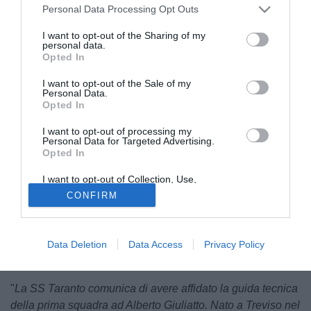
Personal Data Processing Opt Outs
I want to opt-out of the Sharing of my
personal data.
Opted In
I want to opt-out of the Sale of my
Personal Data.
Opted In
Come anticipato dalla nostra redazione, il
Taranto
rilancia
I want to opt-out of processing my
le proprie ambizioni e ufficializza l'approdo di
Alberto
Personal Data for Targeted Advertising.
Giuliatto
. Il giovane allenatore classe '83 - l'anno scorso al
Opted In
Toma Maglie - guiderà dunque i rossoblù durante la
I want to opt-out of Collection, Use,
prossima stagione.
Retention, Sale, and/or Sharing of my
CONFIRM
Personal Data that Is Unrelated with the
Purposes for which it was collected.
A comunicare il suo arrivo lo stesso Taranto, che riparte
Opted Out
dunque da una figura giovane e di grande prospettiva per
la prossima stagione. La
conferenza di presentazione
si
Data Deletion
Data Access
Privacy Policy
terrà oggi pomeriggio.
"
La SS Taranto comunica di avere affidato la guida tecnica
della prima squadra ad Alberto Giuliatto. Nato a Treviso nel