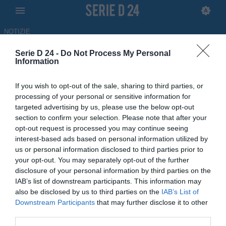
NOTIZIE
Serie D 24 -
Do Not Process My Personal
Taranto, comincia la
Information
rifondazione: il punto sul
If you wish to opt-out of the sale, sharing to third parties, or
mercato rossoblù
processing of your personal or sensitive information for
targeted advertising by us, please use the below opt-out
03.07.2026 10:54 di
Andrea Delle Noci
section to confirm your selection. Please note that after your
opt-out request is processed you may continue seeing
interest-based ads based on personal information utilized by
Il Taranto ha avviato una profonda rifondazione: da Giuliatto ai
us or personal information disclosed to third parties prior to
colpi per la vetta, i dettagli sul mercato dei rossoblu
your opt-out. You may separately opt-out of the further
disclosure of your personal information by third parties on the
IAB’s list of downstream participants. This information may
also be disclosed by us to third parties on the
IAB’s List of
Downstream Participants
that may further disclose it to other
third parties.