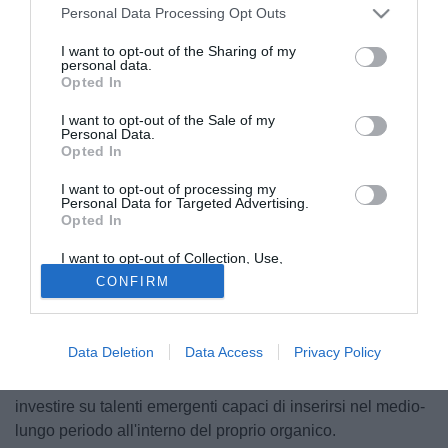
Personal Data Processing Opt Outs
I want to opt-out of the Sharing of my
personal data.
Opted In
I want to opt-out of the Sale of my
Personal Data.
Opted In
I want to opt-out of processing my
Personal Data for Targeted Advertising.
Il Padova accelera sul fronte dei giovani di prospettiva e
Opted In
mette concretamente nel mirino Federico Brusa,
I want to opt-out of Collection, Use,
promettente difensore centrale classe 2009 di proprietà del
Retention, Sale, and/or Sharing of my
CONFIRM
Personal Data that Is Unrelated with the
Chisola. La dirigenza biancoscudata sta monitorando con
Purposes for which it was collected.
grande attenzione il mercato dei settori giovanili a livello
Opted Out
nazionale e il profilo del giovane centrale difensivo
Data Deletion
Data Access
Privacy Policy
rappresenta una priorità per rinforzare la propria linea
verde. L'interesse del club veneto conferma la volontà di
investire su talenti emergenti capaci di inserirsi nel medio-
lungo periodo all'interno del proprio organico.