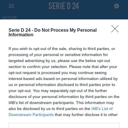
NOTIZIE
Serie D 24 -
Do Not Process My Personal
Il Padova guarda al futuro: forte
Information
interesse per Federico Brusa
If you wish to opt-out of the sale, sharing to third parties, or
del Chisola
processing of your personal or sensitive information for
targeted advertising by us, please use the below opt-out
ULTIM'ORA
section to confirm your selection. Please note that after your
opt-out request is processed you may continue seeing
03.07.2026 12:44 di Redazione
Fonte:
Redazione SerieD24.com
interest-based ads based on personal information utilized by
us or personal information disclosed to third parties prior to
your opt-out. You may separately opt-out of the further
Il Padova ha mostrato un forte interesse per Federico Brusa,
disclosure of your personal information by third parties on the
promettente difensore classe 2009 del Chisola con un passato
IAB’s list of downstream participants. This information may
nelle giovanili della Juventus.
also be disclosed by us to third parties on the
IAB’s List of
Downstream Participants
that may further disclose it to other
third parties.