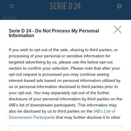
NOTIZIE
Serie D 24 -
Do Not Process My Personal
Monastir, Zanda: “Fatto un
Information
miracolo. Stiamo realizzando la
If you wish to opt-out of the sale, sharing to third parties, or
portata dell’impresa"
processing of your personal or sensitive information for
targeted advertising by us, please use the below opt-out
INTERVISTA
section to confirm your selection. Please note that after your
opt-out request is processed you may continue seeing
23.05.2026 10:25 di
Loris Berretta
interest-based ads based on personal information utilized by
us or personal information disclosed to third parties prior to
Il piccolo Monastir, dopo il sorprendente terzo posto nel girone G di
your opt-out. You may separately opt-out of the further
Serie D, ha vinto la finale playoff contro il Trastevere: le parole del
disclosure of your personal information by third parties on the
DS Matteo Zanda
IAB’s list of downstream participants. This information may
also be disclosed by us to third parties on the
IAB’s List of
Downstream Participants
that may further disclose it to other
third parties.