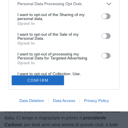
Personal Data Processing Opt Outs
I want to opt-out of the Sharing of my
personal data.
Opted In
I want to opt-out of the Sale of my
Personal Data.
Opted In
I want to opt-out of processing my
Matteo Zanda, ds Monastir
Personal Data for Targeted Advertising.
Opted In
“Stiamo realizzando soltanto in questi giorni la portata
della nostra impresa. Fino a martedì, tra festeggiamenti e
I want to opt-out of Collection, Use,
quant’altro, abbiamo vissuto dentro una sorta di bolla;
oggi
Retention, Sale, and/or Sharing of my
CONFIRM
Personal Data that Is Unrelated with the
ragazzi, staff e società si stanno rendendo conto del
Purposes for which it was collected.
traguardo raggiunto, ci godiamo questa immensa
Opted Out
gioia
. Anche mediaticamente il nostro percorso ha
Data Deletion
Data Access
Privacy Policy
suscitato grande interesse, è motivo d’orgoglio per tutta
Monastir; io personalmente ho ricevuto messaggi da tutta
Italia. Ci tengo a ringraziare in primis il
presidente
Carboni
, per tanti anni vera anima di questo club, e tutte