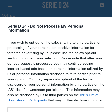
NOTIZIE
Serie D 24 -
Do Not Process My Personal
Massimo Goh: "Ad Acquaviva
Information
ho ritrovato fiducia e serenità:
If you wish to opt-out of the sale, sharing to third parties, or
lavoro per raggiungere
processing of your personal or sensitive information for
targeted advertising by us, please use the below opt-out
traguardi importanti"
section to confirm your selection. Please note that after your
opt-out request is processed you may continue seeing
INTERVISTA
interest-based ads based on personal information utilized by
22.06.2026 12:20 di
Antonino Iorfida
us or personal information disclosed to third parties prior to
your opt-out. You may separately opt-out of the further
L'intervista di seried24.com a Massimo Goh, ex attaccante di Virtus
disclosure of your personal information by third parties on the
Verona e Cavese, tra le altre, reduce dall'esperienza all'Acquaviva
IAB’s list of downstream participants. This information may
in Eccellenza
also be disclosed by us to third parties on the
IAB’s List of
Downstream Participants
that may further disclose it to other
third parties.