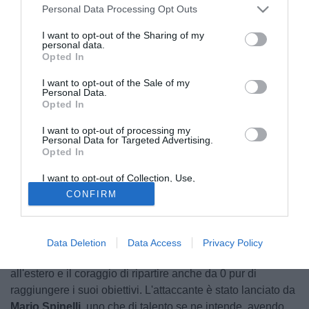
Personal Data Processing Opt Outs
I want to opt-out of the Sharing of my
personal data.
Opted In
I want to opt-out of the Sale of my
Personal Data.
Opted In
I want to opt-out of processing my
Personal Data for Targeted Advertising.
Opted In
© foto di Atletico Acquaviva
I sogni sono stimolanti perché a differenza delle scorciatoie
I want to opt-out of Collection, Use,
Retention, Sale, and/or Sharing of my
non concedono una pausa, scelte semplici e sonni
CONFIRM
Personal Data that Is Unrelated with the
Purposes for which it was collected.
tranquilli. La carriera di Massimo
Goh
è un percorso di
Opted Out
resilienza, forza mentale e un incredibile voglia di stupire.
Durante la sua avventura nel Mondo del calcio si è
Data Deletion
Data Access
Privacy Policy
ritrovato spesso a compiere diversi sacrifici: tra esperienze
all'estero e il coraggio di ripartire anche da 0 pur di
raggiungere i suoi obiettivi. L'attaccante è stato lanciato da
Mario Spinelli
, uno che di talento se ne intende, avendo