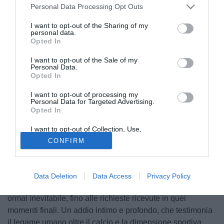
Personal Data Processing Opt Outs
I want to opt-out of the Sharing of my
personal data.
Opted In
I want to opt-out of the Sale of my
Personal Data.
Opted In
I want to opt-out of processing my
Personal Data for Targeted Advertising.
Cristiano Lucarelli
ha affidato ai social un lungo e intenso
Opted In
ricordo dell’amico
Igor Protti,
scomparso dopo una dura
I want to opt-out of Collection, Use,
battaglia contro la malattia. Un racconto personale, fatto di
Retention, Sale, and/or Sharing of my
CONFIRM
emozioni, momenti privati e ultime volontà condivise, che
Personal Data that Is Unrelated with the
Purposes for which it was collected.
ha rapidamente commosso tifosi e appassionati.
Opted Out
Nel suo post, l’ex attaccante ripercorre
l’ultimo incontro
Data Deletion
Data Access
Privacy Policy
con l’amico
, tra parole difficili e una consapevolezza
ormai inevitabile, fino alle richieste ricevute in quei
momenti finali. Un addio intimo e profondo, che testimonia
il legame umano oltre il calcio e la dimensione sportiva.