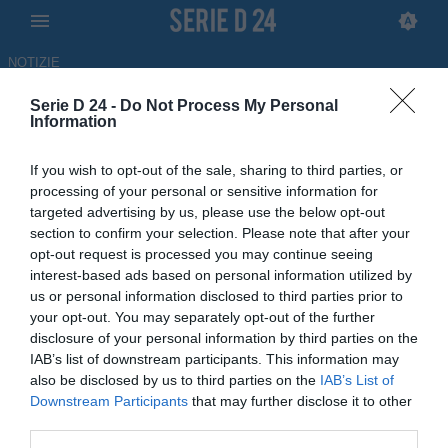
NOTIZIE
Serie D 24 -
Do Not Process My Personal
“Hai lottato come un leone,
Information
sarai sempre con me fratello”:
If you wish to opt-out of the sale, sharing to third parties, or
il toccante ricordo di Lucarelli
processing of your personal or sensitive information for
targeted advertising by us, please use the below opt-out
per Protti
section to confirm your selection. Please note that after your
opt-out request is processed you may continue seeing
19.06.2026 20:45 di Redazione
interest-based ads based on personal information utilized by
us or personal information disclosed to third parties prior to
Cristiano Lucarelli con un messaggio sui propri profili social ha
your opt-out. You may separately opt-out of the further
salutato l'amico Igor Protti: dedica da brividi per l'ex compagno del
disclosure of your personal information by third parties on the
Livorno
IAB’s list of downstream participants. This information may
also be disclosed by us to third parties on the
IAB’s List of
Downstream Participants
that may further disclose it to other
third parties.