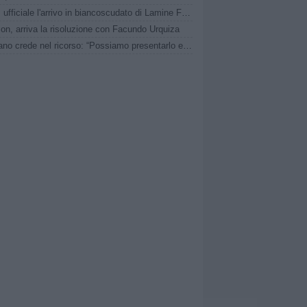
Nissa, ufficiale l'arrivo in biancoscudato di Lamine Fofana
on, arriva la risoluzione con Facundo Urquiza
Il Fasano crede nel ricorso: “Possiamo presentarlo entro 30 giorni dal comunicato”