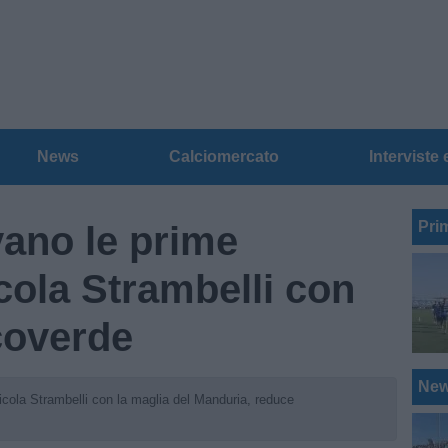
News
Calciomercato
Interviste 
Pri
vano le prime
cola Strambelli con
coverde
Ne
cola Strambelli con la maglia del Manduria, reduce