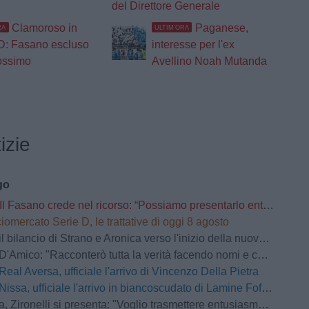
del Direttore Generale
Clamoroso in
Paganese,
RA
ULTIM'ORA
D: Fasano escluso
interesse per l'ex
ossimo
Avellino Noah Mutanda
izie
go
Il Fasano crede nel ricorso: “Possiamo presentarlo entro 30 giorni dal comunicato”
iomercato Serie D, le trattative di oggi 8 agosto
 bilancio di Strano e Aronica verso l'inizio della nuova stagione
'Amico: "Racconterò tutta la verità facendo nomi e cognomi"
Real Aversa, ufficiale l'arrivo di Vincenzo Della Pietra
Nissa, ufficiale l'arrivo in biancoscudato di Lamine Fofana
ironelli si presenta: "Voglio trasmettere entusiasmo. Il passato va cancellato"