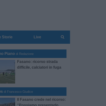
e Storie
Live
mo Piano
di Redazione
Fasano: ricorso strada
difficile, calciatori in fuga
ws
di Francesco Giudice
Il Fasano crede nel ricorso:
“Possiamo presentarlo