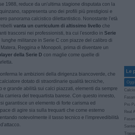
sse 1988, reduce da un'ultima stagione disputata con la
uinzano, rappresenta uno dei profili più prestigiosi e
ntero panorama calcistico dilettantistico. Nonostante l'età
ambelli
vanta un curriculum di altissimo livello
che
nti trascorsi nei professionisti, tra cui l'esordio in
Serie
 lunghe militanze in Serie C con piazze del calibro di
, Matera, Reggina e Monopoli, prima di diventare un
player della Serie D
con maglie come quelle di
letta.
Le p
onferma le ambizioni della dirigenza biancoverde, che
calciatore dotato di straordinarie qualità tecniche,
Oggi
o e grande abilità sui calci piazzati, elementi da sempre
Calcio
 la carriera del trequartista barese. Con questo innesto,
Fasano
o si garantisce un elemento di forte carisma ed
pace di agire sia sulla trequarti che come esterno
Real A
entando notevolmente il tasso tecnico e l'imprevedibilità
d'attacco.