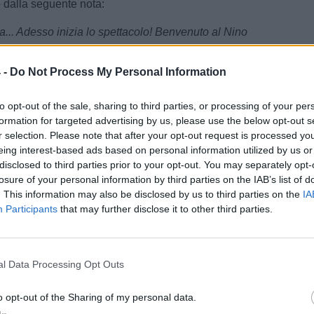
dalla seguente nota:
ita... Adesso inizia lo spettacolo! Benvenuto al Nino
"
 -
Do Not Process My Personal Information
iano
/ Data:
Gio 02 luglio 2026 alle 12:14
lle Noci
to opt-out of the sale, sharing to third parties, or processing of your per
formation for targeted advertising by us, please use the below opt-out s
Tweet
r selection. Please note that after your opt-out request is processed y
eing interest-based ads based on personal information utilized by us or
disclosed to third parties prior to your opt-out. You may separately opt-
losure of your personal information by third parties on the IAB’s list of
. This information may also be disclosed by us to third parties on the
IA
Participants
that may further disclose it to other third parties.
l Data Processing Opt Outs
o opt-out of the Sharing of my personal data.