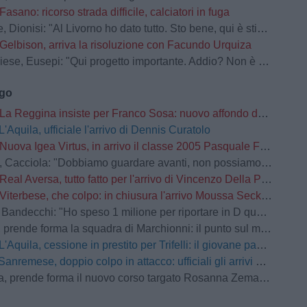
Fasano: ricorso strada difficile, calciatori in fuga
Dionisi: "Al Livorno ho dato tutto. Sto bene, qui è stimolante"
Gelbison, arriva la risoluzione con Facundo Urquiza
se, Eusepi: "Qui progetto importante. Addio? Non è dipeso da me"
ago
La Reggina insiste per Franco Sosa: nuovo affondo del club amaranto
L'Aquila, ufficiale l'arrivo di Dennis Curatolo
Nuova Igea Virtus, in arrivo il classe 2005 Pasquale Faccetti
la: "Dobbiamo guardare avanti, non possiamo prenderci carico di quello che è successo lo scorso anno"
Real Aversa, tutto fatto per l'arrivo di Vincenzo Della Pietra
Viterbese, che colpo: in chiusura l'arrivo Moussa Seck Ndoye dal Livorno
andecchi: "Ho speso 1 milione per riportare in D questa società"
prende forma la squadra di Marchionni: il punto sul mercato
L'Aquila, cessione in prestito per Trifelli: il giovane passa al Bologna
Sanremese, doppio colpo in attacco: ufficiali gli arrivi di Ganz e Klimavičius
prende forma il nuovo corso targato Rosanna Zema: la conferenza stampa