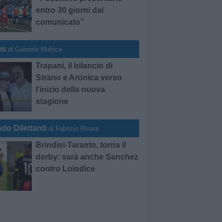
entro 30 giorni dal
comunicato”
ws
di Gabriele Mafrica
Trapani, il bilancio di
Strano e Aronica verso
l'inizio della nuova
stagione
do Dilettanti
di Fabrizio Rivara
Brindisi-Taranto, torna il
derby: sarà anche Sanchez
contro Loiodice