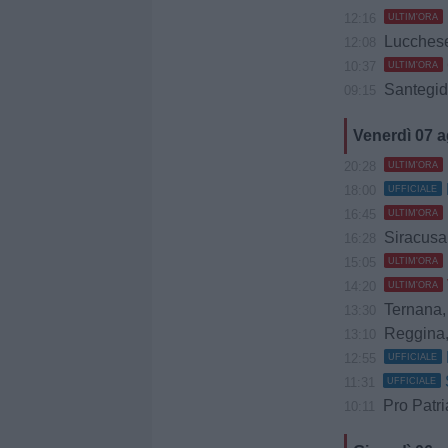
12:16
ULTIM'ORA
Lucchese, 
12:08
10:37
ULTIM'ORA
Santegidie
09:15
Venerdì 07 
20:28
ULTIM'ORA
18:00
UFFICIALE
16:45
ULTIM'ORA
Siracusa, Caccio
16:28
15:05
ULTIM'ORA
14:20
ULTIM'ORA
Ternana, B
13:30
Reggina, 
13:10
12:55
UFFICIALE
11:31
UFFICIALE
Pro Patria, 
10:11