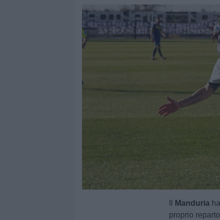
Il
Manduria
ha
proprio reparto