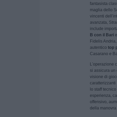
fantasista cla
maglia dello Sq
vincenti dell'i
avanzata, Str
include importa
B con il Bari
e
Fidelis Andria
autentico
top 
Casarano e Bar
L'operazione c
si assicura un 
visione di gioc
caratterizzanti
lo staff tecnic
esperienza, ca
offensivo, aum
della manovra 