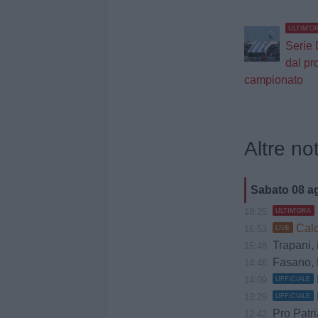
ULTIM'O
Serie 
dal pr
campionato
Altre not
Sabato 08 a
18:25
ULTIM'ORA
Calc
16:53
LIVE
Trapani, il
15:48
Fasano, D
14:48
14:09
UFFICIALE
13:29
UFFICIALE
Pro Patria, Z
12:42