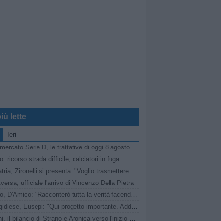
iù lette
Ieri
mercato Serie D, le trattative di oggi 8 agosto
: ricorso strada difficile, calciatori in fuga
Pro Patria, Zironelli si presenta: "Voglio trasmettere entusiasmo. Il passato va cancellato"
versa, ufficiale l'arrivo di Vincenzo Della Pietra
Fasano, D'Amico: "Racconterò tutta la verità facendo nomi e cognomi"
Santegidiese, Eusepi: "Qui progetto importante. Addio? Non è dipeso da me"
Trapani, il bilancio di Strano e Aronica verso l'inizio della nuova stagione