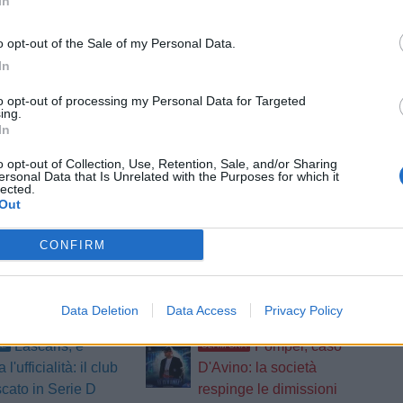
In
o opt-out of the Sale of my Personal Data.
tizie - Primo Piano
In
Fasano: ricorso
Lucchese, Dionisi: "Al
RA
to opt-out of processing my Personal Data for Targeted
difficile, calciatori
Livorno ho dato tutto. Sto
ing.
In
a
bene, qui è stimolante"
idiese, Eusepi:
L'Aquila,
UFFICIALE
o opt-out of Collection, Use, Retention, Sale, and/or Sharing
ersonal Data that Is Unrelated with the Purposes for which it
rogetto importante.
cessione in prestito per
lected.
? Non è dipeso da
Trifelli: il giovane passa
Out
al Bologna
CONFIRM
Sanremese,
Serie D, ufficiale:
LE
LIVE
 colpo in attacco:
tutti i gironi della
li gli arrivi di Ganz
stagione 26/27 | LIVE
Data Deletion
Data Access
Privacy Policy
Lascaris, è
Pompei, caso
LE
ULTIM'ORA
 l'ufficialità: il club
D'Avino: la società
scato in Serie D
respinge le dimissioni