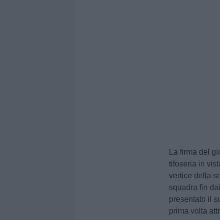
La firma del g
tifoseria in vi
vertice della s
squadra fin da
presentato il 
prima volta att