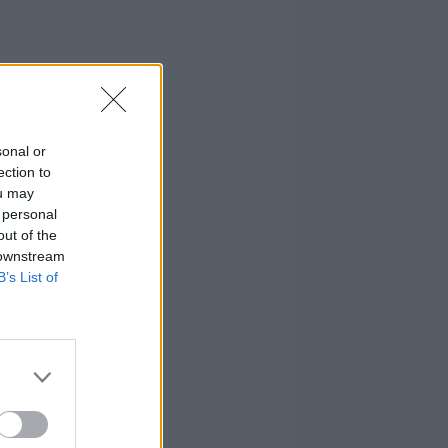
sonal or
ection to
ou may
 personal
out of the
 downstream
B’s List of