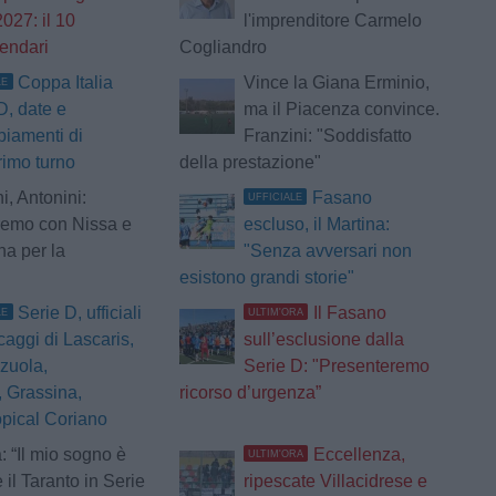
027: il 10
l'imprenditore Carmelo
lendari
Cogliandro
Coppa Italia
Vince la Giana Erminio,
LE
D, date e
ma il Piacenza convince.
iamenti di
Franzini: "Soddisfatto
rimo turno
della prestazione"
i, Antonini:
Fasano
UFFICIALE
remo con Nissa e
escluso, il Martina:
a per la
"Senza avversari non
esistono grandi storie"
Serie D, ufficiali
Il Fasano
LE
ULTIM'ORA
scaggi di Lascaris,
sull’esclusione dalla
zuola,
Serie D: "Presenteremo
 Grassina,
ricorso d’urgenza”
opical Coriano
: “Il mio sogno è
Eccellenza,
ULTIM'ORA
 il Taranto in Serie
ripescate Villacidrese e