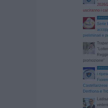
2026/2
usciranno i ca
UFFICIA
Serie 
accopp
preliminari e p
Trapan
"Lotte
Reggin
promozione"
UFFICIA
i ripe
Fioren
Castellanzese,
Derthona e Tr
Ladisa
vedere