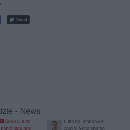
e
Tweet
tizie - News
Serie D tutto
Lutto nel mondo del
RA
 per la stagione
calcio: è scomparso