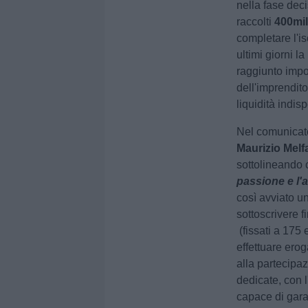
nella fase dec
raccolti
400mil
completare l'i
ultimi giorni 
raggiunto import
dell'imprendit
liquidità indis
Nel comunicato
Maurizio Melf
sottolineando 
passione e l'a
così avviato una
sottoscrivere 
(fissati a 175 
effettuare erog
alla partecipa
dedicate, con 
capace di gara