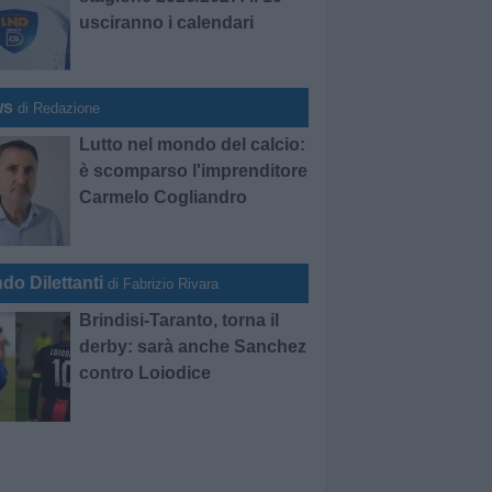
usciranno i calendari
ws
di Redazione
Lutto nel mondo del calcio:
è scomparso l'imprenditore
Carmelo Cogliandro
do Dilettanti
di Fabrizio Rivara
Brindisi-Taranto, torna il
derby: sarà anche Sanchez
contro Loiodice