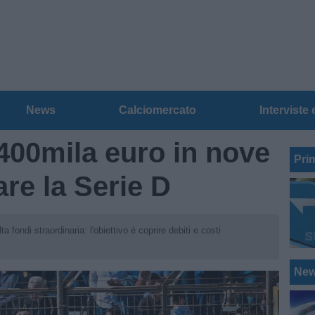
News
Calciomercato
Interviste 
400mila euro in nove
Pri
are la Serie D
 fondi straordinaria: l'obiettivo è coprire debiti e costi
Ne