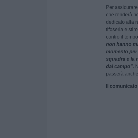
Per assicurare
che renderà no
dedicato alla 
tifoseria e sti
contro il temp
non hanno ma
momento per n
squadra e la 
dal campo"
. 
passerà anche 
Il comunicato 