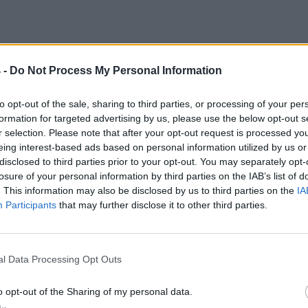
 -
Do Not Process My Personal Information
to opt-out of the sale, sharing to third parties, or processing of your per
formation for targeted advertising by us, please use the below opt-out s
comunicato di
Maurizio Melfa
,
Presidente del Gela
,
r selection. Please note that after your opt-out request is processed y
ali social della società:
" IL MOMENTO DELLA
eing interest-based ads based on personal information utilized by us or
 9 giorni servono 400.000 euro per pagare i debiti e
disclosed to third parties prior to your opt-out. You may separately opt-
ario per iscrivere il GELA CALCIO IN SERIE D per la
losure of your personal information by third parties on the IAB’s list of
7. Questo è il momento di trasformare la passione e
. This information may also be disclosed by us to third parties on the
IA
l GELA CALCIO in fatti concreti, perché sappiamo tutti
Participants
that may further disclose it to other third parties.
n futuro al Gela Calcio ci vogliono i soldi. Il
 ognuno di noi, grande o piccolo che sia é
Nella foto l’iban su cui effettuare, fin da subito il
l Data Processing Opt Outs
le seguenti causali:
o opt-out of the Sharing of my personal data.
tribuna 175 euro, curva 90 euro indicare il numero