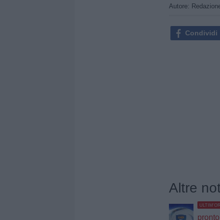
Autore: Redazion
Condividi
Altre no
ULTIM'O
pronto