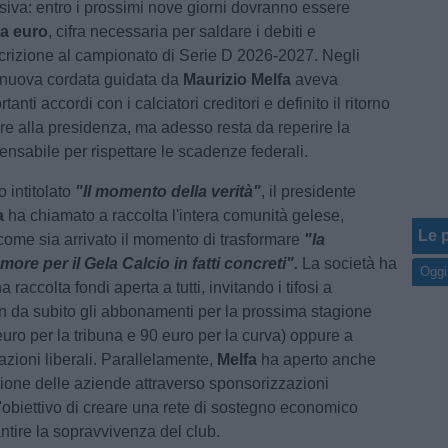
isiva: entro i prossimi nove giorni dovranno essere
a euro
, cifra necessaria per saldare i debiti e
scrizione al campionato di Serie D 2026-2027. Negli
la nuova cordata guidata da
Maurizio Melfa
aveva
anti accordi con i calciatori creditori e definito il ritorno
ore alla presidenza, ma adesso resta da reperire la
pensabile per rispettare le scadenze federali.
 intitolato
"Il momento della verità"
, il presidente
a
ha chiamato a raccolta l'intera comunità gelese,
Le p
come sia arrivato il momento di trasformare
"la
more per il Gela Calcio in fatti concreti".
La società ha
Oggi
 raccolta fondi aperta a tutti, invitando i tifosi a
fin da subito gli abbonamenti per la prossima stagione
euro per la tribuna e 90 euro per la curva) oppure a
azioni liberali. Parallelamente,
Melfa
ha aperto anche
zione delle aziende attraverso sponsorizzazioni
l'obiettivo di creare una rete di sostegno economico
ntire la sopravvivenza del club.