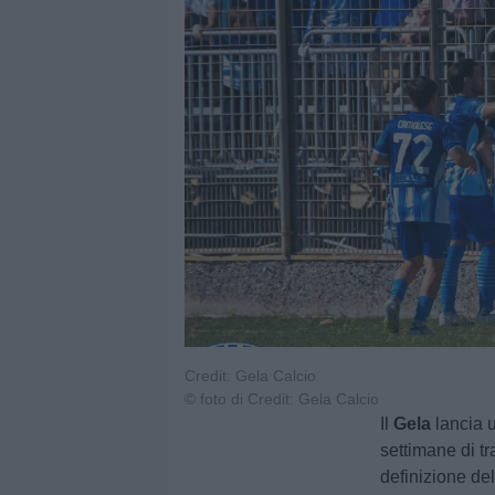
Credit: Gela Calcio
© foto di Credit: Gela Calcio
Il
Gela
lancia u
settimane di tr
definizione del