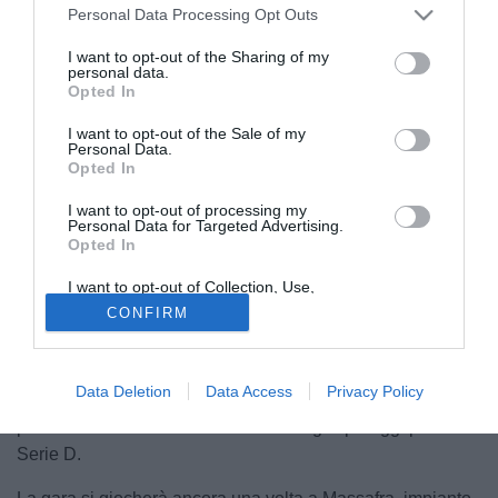
Personal Data Processing Opt Outs
I want to opt-out of the Sharing of my
personal data.
Opted In
I want to opt-out of the Sale of my
Personal Data.
Opted In
Credit: SS Taranto
© foto di Credit: SS Taranto
I want to opt-out of processing my
Personal Data for Targeted Advertising.
Il conto alla rovescia è ufficialmente iniziato. La
SS
Opted In
Taranto
ha comunicato, attraverso una nota pubblicata
I want to opt-out of Collection, Use,
dopo la comunicazione ricevuta dal
Comitato Regionale
Retention, Sale, and/or Sharing of my
CONFIRM
Personal Data that Is Unrelated with the
Puglia LND
, che la finale
playoff
regionale contro il
Purposes for which it was collected.
Canosa
si disputerà domenica
10 maggio
alle ore 16:30
Opted Out
allo
stadio “Italia” di Massafra
. Una sfida che rappresenta
Data Deletion
Data Access
Privacy Policy
il primo vero crocevia della post season rossoblù, con in
palio l’accesso alla fase nazionale degli spareggi per la
Serie D.