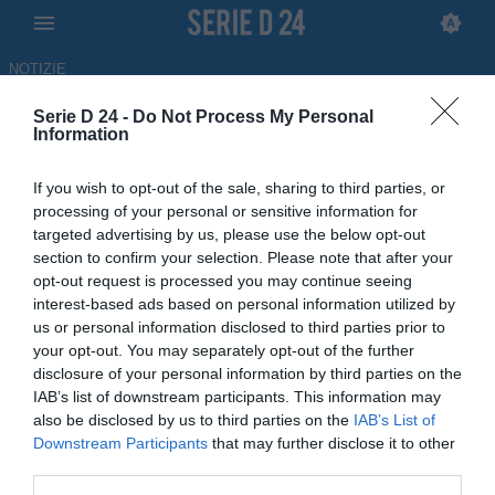
NOTIZIE
Serie D 24 -
Do Not Process My Personal
Finale playoff regionale,
Information
ufficiali data e orario di
If you wish to opt-out of the sale, sharing to third parties, or
Taranto-Canosa: il comunicato
processing of your personal or sensitive information for
targeted advertising by us, please use the below opt-out
06.05.2026 12:06 di Redazione
section to confirm your selection. Please note that after your
opt-out request is processed you may continue seeing
interest-based ads based on personal information utilized by
Il Taranto si prepara alla finale playoff regionale contro il Canosa. Il
us or personal information disclosed to third parties prior to
comunicato ufficiale della società con tutte le informazioni sulla
your opt-out. You may separately opt-out of the further
sfida.
disclosure of your personal information by third parties on the
IAB’s list of downstream participants. This information may
also be disclosed by us to third parties on the
IAB’s List of
Downstream Participants
that may further disclose it to other
third parties.