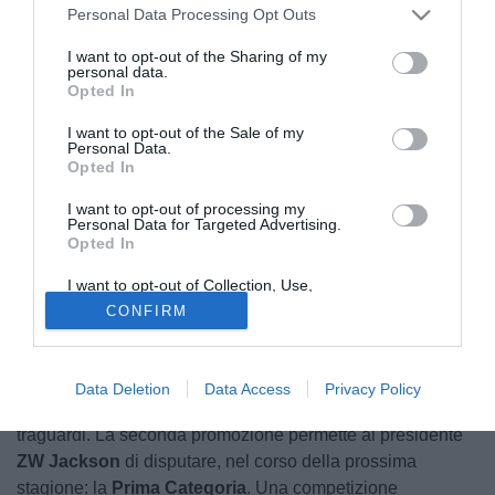
Personal Data Processing Opt Outs
I want to opt-out of the Sharing of my
personal data.
Opted In
I want to opt-out of the Sale of my
Personal Data.
Opted In
Dopo la vittoria del campionato di
Seconda Categoria
I want to opt-out of processing my
Personal Data for Targeted Advertising.
arrivano le dimissioni di Christian
Brocchi
da allenatore
Opted In
della
Zeta Milano
. Un destino già scritto, visto che l'ex
Milan
aveva deciso di "scendere in campo" in seguito
I want to opt-out of Collection, Use,
Retention, Sale, and/or Sharing of my
all'esonero di Dario
Hubner
, specificando che una volta
CONFIRM
Personal Data that Is Unrelated with the
Purposes for which it was collected.
terminata la stagione sarebbe tornato a ricoprire il ruolo di
Opted Out
General Manager
.
Data Deletion
Data Access
Privacy Policy
Il percorso, quindi, continua con ambizione e nuovi
traguardi. La seconda promozione permette al presidente
ZW Jackson
di disputare, nel corso della prossima
stagione: la
Prima Categoria
. Una competizione