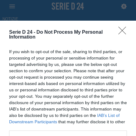
NOTIZIE
Serie D 24 -
Do Not Process My Personal
Cristian Brocchi lascia la
Information
panchina dello Zeta Milano:
If you wish to opt-out of the sale, sharing to third parties, or
tornerà a coprire il ruolo di
processing of your personal or sensitive information for
targeted advertising by us, please use the below opt-out
general manager del club
section to confirm your selection. Please note that after your
opt-out request is processed you may continue seeing
09.05.2026 13:20 di
Antonino Iorfida
interest-based ads based on personal information utilized by
us or personal information disclosed to third parties prior to
Dopo le dimissioni, l’ex Milan resterà all’interno della società con un
your opt-out. You may separately opt-out of the further
ruolo chiave per lo sviluppo del progetto dello Zeta Milano.
disclosure of your personal information by third parties on the
IAB’s list of downstream participants. This information may
also be disclosed by us to third parties on the
IAB’s List of
Downstream Participants
that may further disclose it to other
third parties.