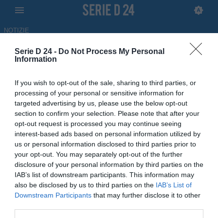
NOTIZIE
Serie D 24 -
Do Not Process My Personal
Barletta, Malcore verso l'addio:
Information
è caccia al bomber tra i top
If you wish to opt-out of the sale, sharing to third parties, or
club di Serie D
processing of your personal or sensitive information for
targeted advertising by us, please use the below opt-out
ULTIM'ORA
section to confirm your selection. Please note that after your
opt-out request is processed you may continue seeing
02.06.2026 11:27 di Redazione
interest-based ads based on personal information utilized by
us or personal information disclosed to third parties prior to
Dopo una stagione da protagonista a Barletta, sembra essere
your opt-out. You may separately opt-out of the further
verso la fine l'avventura di Giancarlo Malcore nel club biancorosso.
disclosure of your personal information by third parties on the
IAB’s list of downstream participants. This information may
also be disclosed by us to third parties on the
IAB’s List of
Downstream Participants
that may further disclose it to other
third parties.