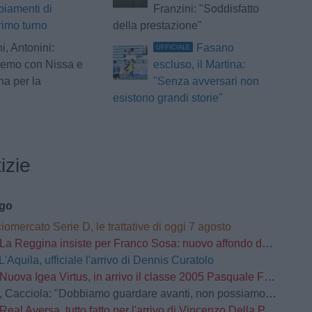
iamenti di
Franzini: "Soddisfatto
rimo turno
della prestazione"
i, Antonini:
Fasano
UFFICIALE
remo con Nissa e
escluso, il Martina:
a per la
"Senza avversari non
esistono grandi storie"
izie
ago
iomercato Serie D, le trattative di oggi 7 agosto
La Reggina insiste per Franco Sosa: nuovo affondo del club amaranto
L'Aquila, ufficiale l'arrivo di Dennis Curatolo
Nuova Igea Virtus, in arrivo il classe 2005 Pasquale Faccetti
la: "Dobbiamo guardare avanti, non possiamo prenderci carico di quello che è successo lo scorso anno"
Real Aversa, tutto fatto per l'arrivo di Vincenzo Della Pietra