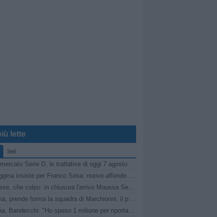
iù lette
Ieri
mercato Serie D, le trattative di oggi 7 agosto
La Reggina insiste per Franco Sosa: nuovo affondo del club amaranto
Viterbese, che colpo: in chiusura l'arrivo Moussa Seck Ndoye dal Livorno
Reggina, prende forma la squadra di Marchionni: il punto sul mercato
Ternana, Bandecchi: "Ho speso 1 milione per riportare in D questa società"