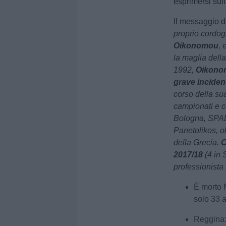
esprimersi sul
Il messaggio d
proprio cordog
Oikonomou
, 
la maglia della
1992,
Oikonomo
grave inciden
corso della sua
campionati e c
Bologna, SPAL
Panetolikos, o
della Grecia.
C
2017/18
(4 in 
professionista
È morto 
solo 33 
Reggina: 