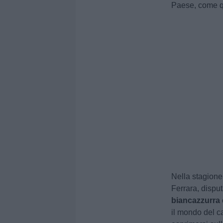
Paese, come q
Nella stagione
Ferrara, disp
biancazzurra
il mondo del ca