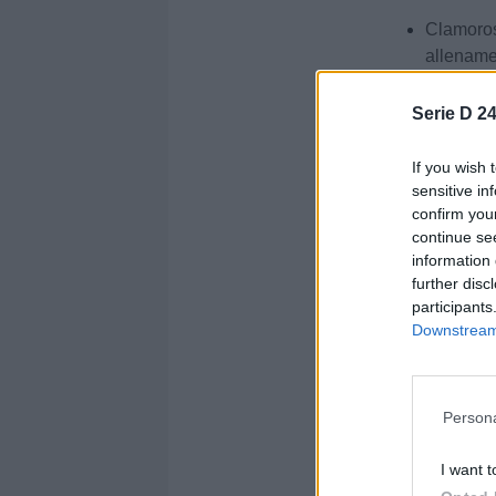
Clamoroso
allename
Sezione:
News
/ 
Serie D 24
Autore: Tommaso
If you wish 
sensitive in
Condividi
confirm you
continue se
information 
further disc
participants
Downstream 
Persona
I want t