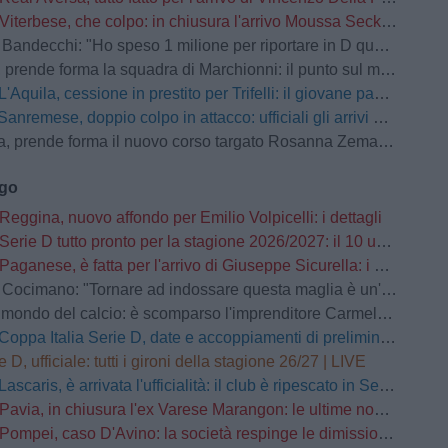
Viterbese, che colpo: in chiusura l'arrivo Moussa Seck Ndoye dal Livorno
andecchi: "Ho speso 1 milione per riportare in D questa società"
prende forma la squadra di Marchionni: il punto sul mercato
L'Aquila, cessione in prestito per Trifelli: il giovane passa al Bologna
Sanremese, doppio colpo in attacco: ufficiali gli arrivi di Ganz e Klimavičius
prende forma il nuovo corso targato Rosanna Zema: la conferenza stampa
ago
Reggina, nuovo affondo per Emilio Volpicelli: i dettagli
Serie D tutto pronto per la stagione 2026/2027: il 10 usciranno i calendari
Paganese, è fatta per l'arrivo di Giuseppe Sicurella: i dettagli
o: "Tornare ad indossare questa maglia è un'emozione fortissima. Mi ha convinto la serietà della società"
mondo del calcio: è scomparso l'imprenditore Carmelo Cogliandro
Coppa Italia Serie D, date e accoppiamenti di preliminari e primo turno
e D, ufficiale: tutti i gironi della stagione 26/27 | LIVE
Lascaris, è arrivata l'ufficialità: il club è ripescato in Serie D
Pavia, in chiusura l'ex Varese Marangon: le ultime novità
Pompei, caso D'Avino: la società respinge le dimissioni del Direttore Generale