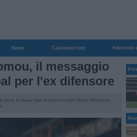
News
Calciomercato
Interviste 
omou, il messaggio
Pri
l per l'ex difensore
ali social, la Nuova Spal ha voluto ricordare Marios Oikonomou,
e.
Ne