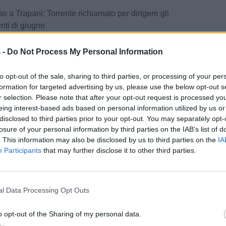
 a Trapani: Torrente richiamato per dirigere gli
nti di giugno
Data:
Lun 01 giugno 2026 alle 18:09
 -
Do Not Process My Personal Information
 Cagno
to opt-out of the sale, sharing to third parties, or processing of your per
formation for targeted advertising by us, please use the below opt-out s
Tweet
r selection. Please note that after your opt-out request is processed y
eing interest-based ads based on personal information utilized by us or
disclosed to third parties prior to your opt-out. You may separately opt-
losure of your personal information by third parties on the IAB’s list of
. This information may also be disclosed by us to third parties on the
IA
Participants
that may further disclose it to other third parties.
l Data Processing Opt Outs
o opt-out of the Sharing of my personal data.