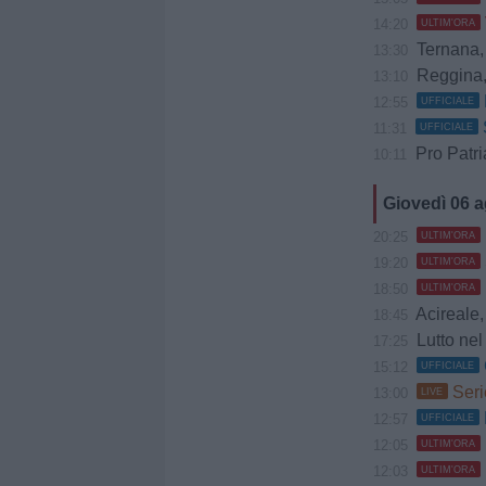
14:20
ULTIM'ORA
Ternana, B
13:30
Reggina, 
13:10
12:55
UFFICIALE
11:31
UFFICIALE
Pro Patria, 
10:11
Giovedì 06 
20:25
ULTIM'ORA
19:20
ULTIM'ORA
18:50
ULTIM'ORA
Acireale, Cociman
18:45
Lutto nel 
17:25
15:12
UFFICIALE
Seri
13:00
LIVE
12:57
UFFICIALE
12:05
ULTIM'ORA
12:03
ULTIM'ORA