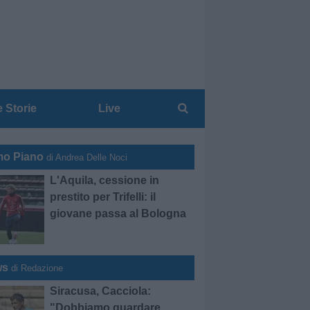
e Storie
Live
mo Piano
di Andrea Delle Noci
L'Aquila, cessione in
prestito per Trifelli: il
giovane passa al Bologna
ws
di Redazione
Siracusa, Cacciola:
"Dobbiamo guardare