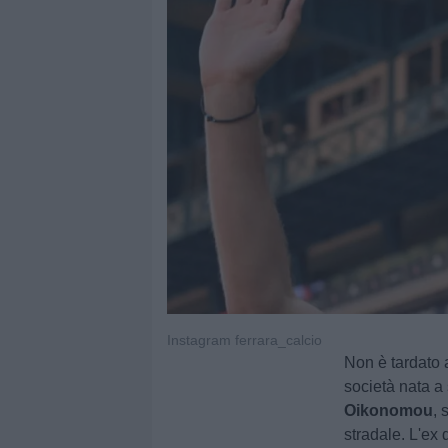
Instagram ferrara_calcio
Non è tardato a
società nata a 
Oikonomou
, 
stradale. L'ex