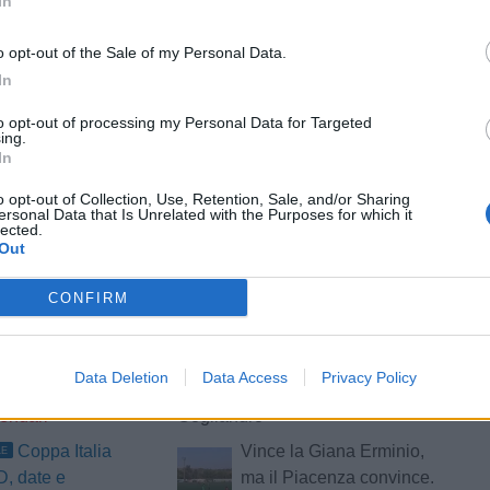
In
tizie - News
o opt-out of the Sale of my Personal Data.
In
sa, Cacciola:
Ternana, Bandecchi: "Ho
iamo guardare
speso 1 milione per
to opt-out of processing my Personal Data for Targeted
, non possiamo
riportare in D questa
ing.
In
co di quello che è
società"
corso anno"
o opt-out of Collection, Use, Retention, Sale, and/or Sharing
ersonal Data that Is Unrelated with the Purposes for which it
na, prende forma
Pro Patria, prende forma
lected.
Out
adra di
il nuovo corso targato
onni: il punto sul
Rosanna Zema: la
CONFIRM
conferenza stampa
Serie D tutto
Lutto nel mondo del
RA
 per la stagione
calcio: è scomparso
Data Deletion
Data Access
Privacy Policy
027: il 10
l'imprenditore Carmelo
lendari
Cogliandro
Coppa Italia
Vince la Giana Erminio,
LE
D, date e
ma il Piacenza convince.