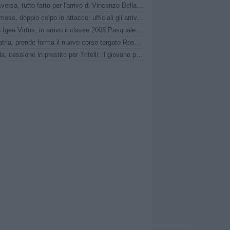
Real Aversa, tutto fatto per l'arrivo di Vincenzo Della Pietra
Sanremese, doppio colpo in attacco: ufficiali gli arrivi di Ganz e Klimavičius
Nuova Igea Virtus, in arrivo il classe 2005 Pasquale Faccetti
Pro Patria, prende forma il nuovo corso targato Rosanna Zema: la conferenza stampa
L'Aquila, cessione in prestito per Trifelli: il giovane passa al Bologna