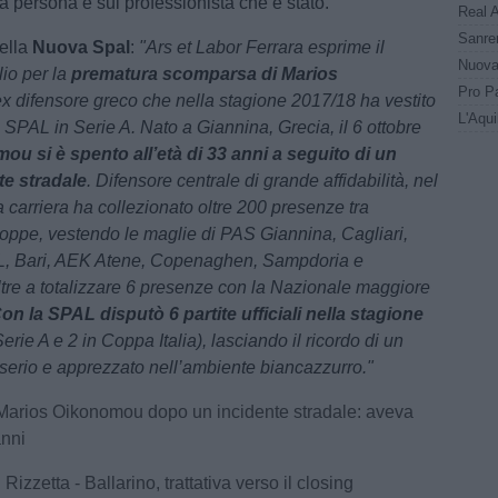
la persona e sul professionista che è stato.
ella
Nuova Spal
:
"Ars et Labor Ferrara esprime il
lio per la
prematura scomparsa di Marios
ex difensore greco che nella stagione 2017/18 ha vestito
 SPAL in Serie A. Nato a Giannina, Grecia, il 6 ottobre
u si è spento all’età di 33 anni a seguito di un
te stradale
. Difensore centrale di grande affidabilità, nel
 carriera ha collezionato oltre 200 presenze tra
oppe, vestendo le maglie di PAS Giannina, Cagliari,
, Bari, AEK Atene, Copenaghen, Sampdoria e
ltre a totalizzare 6 presenze con la Nazionale maggiore
on la SPAL disputò 6 partite ufficiali nella stagione
Serie A e 2 in Coppa Italia), lasciando il ricordo di un
 serio e apprezzato nell’ambiente biancazzurro."
Marios Oikonomou dopo un incidente stradale: aveva
anni
Rizzetta - Ballarino, trattativa verso il closing