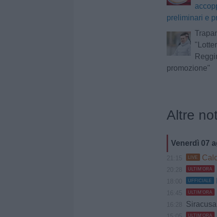
accopp
preliminari e p
Trapan
"Lotte
Reggin
promozione"
Altre not
Venerdì 07 
Calc
21:15
LIVE
20:28
ULTIM'ORA
18:00
UFFICIALE
16:45
ULTIM'ORA
Siracusa, Caccio
16:28
15:05
ULTIM'ORA