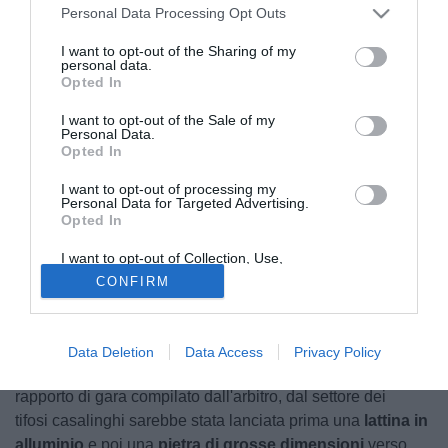
Personal Data Processing Opt Outs
I want to opt-out of the Sharing of my
personal data.
Opted In
I want to opt-out of the Sale of my
Personal Data.
Opted In
I want to opt-out of processing my
Personal Data for Targeted Advertising.
Opted In
I want to opt-out of Collection, Use,
Credit: US Breno
Retention, Sale, and/or Sharing of my
CONFIRM
Personal Data that Is Unrelated with the
Pesa tantissimo la
retrocessione in Eccellenza per il
Purposes for which it was collected.
Opted Out
Breno
. Dopo la sconfitta nella gara di play-out contro il
Pavia, giocata in casa, alcuni tifosi dei granata dellasi sono
Data Deletion
Data Access
Privacy Policy
distinti per atteggiamenti violenti. In particolare, stando al
rapporto di gara compilato dall'arbitro, dal settore dei
tifosi casalinghi sarebbe stata lanciata prima una
lattina in
alluminio
e poi una
pietra di grosse dimensioni
verso