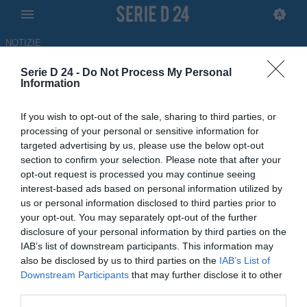
NOTIZIE
Serie D 24 -
Do Not Process My Personal
Pietre e lattine contro l'arbitro,
Information
il comunicato del Breno: "La
If you wish to opt-out of the sale, sharing to third parties, or
delusione non giustifica la
processing of your personal or sensitive information for
targeted advertising by us, please use the below opt-out
violenza"
section to confirm your selection. Please note that after your
opt-out request is processed you may continue seeing
16.05.2026 10:33 di
Francesco Alessandro
interest-based ads based on personal information utilized by
Balducci
us or personal information disclosed to third parties prior to
your opt-out. You may separately opt-out of the further
Il Breno è stato retrocesso in Serie D con un enorme strascico di
disclosure of your personal information by third parties on the
polemiche, soprattutto in virtù di quello che è successo nel play-out
IAB’s list of downstream participants. This information may
contro il Pavia
also be disclosed by us to third parties on the
IAB’s List of
Downstream Participants
that may further disclose it to other
third parties.