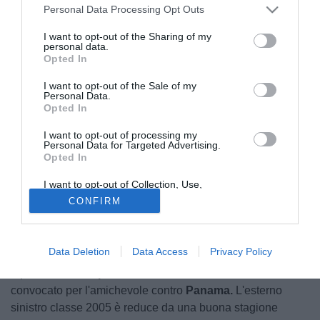
Personal Data Processing Opt Outs
I want to opt-out of the Sharing of my
personal data.
Opted In
I want to opt-out of the Sale of my
Personal Data.
Opted In
La
Serie D
fa parlare di sè anche in ambito internazionale.
I want to opt-out of processing my
Il multiculturalismo presente in quarta serie permette di
Personal Data for Targeted Advertising.
Opted In
conoscere storie di riscatto, sogni e orgoglio. Sono diversi
gli esempi di calciatori convocati in
Nazionale Maggiore
,
I want to opt-out of Collection, Use,
uno dei principali è quello di Faizal
Bangal
che ha anche
Retention, Sale, and/or Sharing of my
CONFIRM
Personal Data that Is Unrelated with the
segnato durante la
Coppa D'Africa
Purposes for which it was collected.
Opted Out
La storia di Alessandro
Ovalle Santos
, però, è degna di
Data Deletion
Data Access
Privacy Policy
nota. Il calciatore del
Sant'Angelo
ha già esordito con la
squadra della
Repubblica Dominicana
ed è stato
convocato per l'amichevole contro
Panama.
L'esterno
sinistro classe 2005 è reduce da una buona stagione