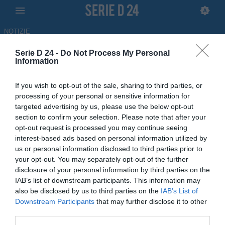
NOTIZIE
Serie D 24 -
Do Not Process My Personal
Dalla Serie D alla Nazionale: la
Information
storia di Alessandro Ovalle
If you wish to opt-out of the sale, sharing to third parties, or
Santos
processing of your personal or sensitive information for
targeted advertising by us, please use the below opt-out
15.05.2026 18:30 di
Antonino Iorfida
section to confirm your selection. Please note that after your
opt-out request is processed you may continue seeing
interest-based ads based on personal information utilized by
Dalla Serie D alla convocazione e alla prima presenza con la
us or personal information disclosed to third parties prior to
Nazionale maggiore della Repubblica Dominicana: la storia di
your opt-out. You may separately opt-out of the further
Alessandro Ovalle Santos
disclosure of your personal information by third parties on the
IAB’s list of downstream participants. This information may
also be disclosed by us to third parties on the
IAB’s List of
Downstream Participants
that may further disclose it to other
third parties.