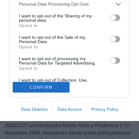
Personal Data Processing Opt Outs
I want to opt-out of the Sharing of my
personal data.
Opted In
I want to opt-out of the Sale of my
Personal Data.
Opted In
Serie D logo
I want to opt-out of processing my
© foto di Sarah Furnari/TuttoLegaPro.com
Personal Data for Targeted Advertising.
Opted In
Adesso è anche ufficiale, Alessandro
Moras
è il nuovo
allenatore del
Cjarlins Muzane
. Il classe 1980, come
I want to opt-out of Collection, Use,
anticipato negli scorsi giorni, guiderà dunque i friulani
Retention, Sale, and/or Sharing of my
CONFIRM
Personal Data that Is Unrelated with the
durante la prossima stagione dopo l'esperienza con il
Purposes for which it was collected.
Brian Lignano.
Di seguito la nota ufficiale:
Opted Out
Data Deletion
Data Access
Privacy Policy
"Il Cjarlins Muzane comunica di aver affidato la guida
tecnica della prima squadra per la stagione sportiva
2026/2027 ad Alessandro Moras. Nato a Pordenone il 10
Novembre 1980, Alessandro Moras arriva dall'esperienza