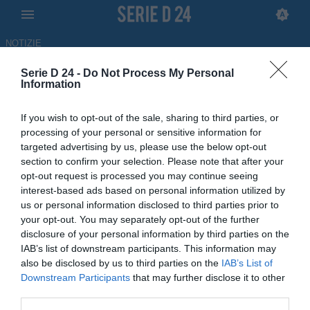
NOTIZIE
Serie D 24 -
Do Not Process My Personal
Il Cjarlins Muzane ufficializza
Information
Alessandro Moras per la guida
If you wish to opt-out of the sale, sharing to third parties, or
tecnica
processing of your personal or sensitive information for
targeted advertising by us, please use the below opt-out
UFFICIALE
section to confirm your selection. Please note that after your
opt-out request is processed you may continue seeing
22.05.2026 15:10 di
Filippo Rossi
interest-based ads based on personal information utilized by
us or personal information disclosed to third parties prior to
La squadra friulana ha ufficializzato l'arrivo di Alessandro Moras
your opt-out. You may separately opt-out of the further
per la stagione sportiva 2026/2027: sarà il nuovo allenatore
disclosure of your personal information by third parties on the
IAB’s list of downstream participants. This information may
also be disclosed by us to third parties on the
IAB’s List of
Downstream Participants
that may further disclose it to other
third parties.