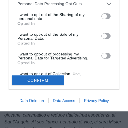
Personal Data Processing Opt Outs
I want to opt-out of the Sharing of my
personal data.
Opted In
I want to opt-out of the Sale of my
Personal Data.
Dopo la
separazione
di qualche giorno fa con
Davide
Opted In
Marchini
, la
Correggese
ha scelto il nuovo
allenatore
:
I want to opt-out of processing my
nella prossima stagione sulla panchina biancorossa
Personal Data for Targeted Advertising.
siederà
Matteo Vullo
. L'ex Crema è reduce dagli ultimi
Opted In
mesi alla guida del
Sant'Angelo
: arrivato a
gennaio
, è
I want to opt-out of Collection, Use,
riuscito a portare la squadra alla
salvezza
nel girone D di
Retention, Sale, and/or Sharing of my
CONFIRM
Personal Data that Is Unrelated with the
Serie D.
Purposes for which it was collected.
Opted Out
Di seguito il
comunicato ufficiale
della Correggese sul
Data Deletion
Data Access
Privacy Policy
nuovo allenatore:
"La società affida ufficialmente la guida
della prima squadra a Mister Vullo (classe ‘83), tecnico
giovane, carismatico e reduce dall’ottima esperienza al
Sant’Angelo. Al suo fianco, nel ruolo di vice, ci sarà Mister