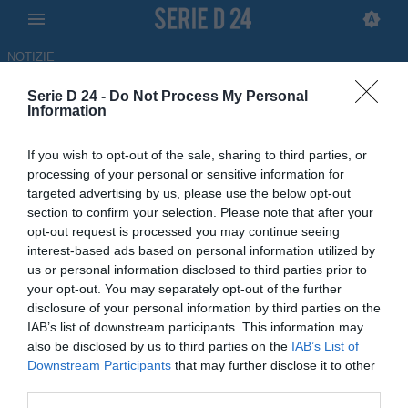
NOTIZIE
Serie D 24 -
Do Not Process My Personal
Correggese, il nuovo allenatore
Information
biancorosso è Matteo Vullo
If you wish to opt-out of the sale, sharing to third parties, or
processing of your personal or sensitive information for
UFFICIALE
targeted advertising by us, please use the below opt-out
22.05.2026 10:17 di
Gabriele Mafrica
section to confirm your selection. Please note that after your
opt-out request is processed you may continue seeing
La Correggese, tramite un comunicato ufficiale sui propri social, ha
interest-based ads based on personal information utilized by
annunciato Matteo Vullo come nuovo allenatore biancorosso
us or personal information disclosed to third parties prior to
your opt-out. You may separately opt-out of the further
disclosure of your personal information by third parties on the
IAB’s list of downstream participants. This information may
also be disclosed by us to third parties on the
IAB’s List of
Downstream Participants
that may further disclose it to other
third parties.